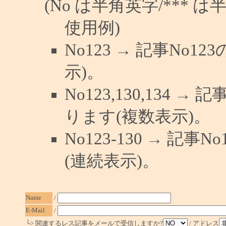
(No は半角英字/*** は
使用例)
No123 → 記事No
示)。
No123,130,134 →
ります(複数表示)。
No123-130 → 記
(連続表示)。
Name
/
E-Mail
/
└> 関連するレス記事をメールで受信しますか?
/ アドレス