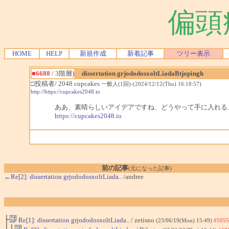
偏頭
HOME
HELP
新規作成
新着記事
ツリー表示
■6688
/ 3階層)
dissertation grjododosxoltLiadaBtjopingh
□投稿者/ 2048 cupcakes
一般人(1回)-(2024/12/12(Thu) 16:18:57)
http://https://cupcakes2048.io
ああ、素晴らしいアイデアですね、どうやって手に入れるこ
https://cupcakes2048.io
前の記事
(元になった記事)
←Re[2]: dissertation grjododosxoltLiada..
/andree
├
Re[1]: dissertation grjododosxoltLiada..
/ zetisno
(23/06/19(Mon) 15:49)
#5955