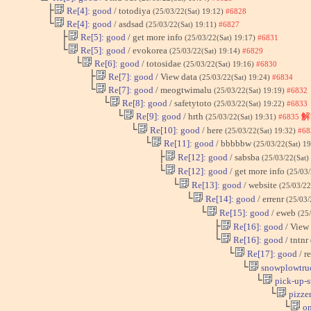
├
Re[4]: good
/ totodiya
(25/03/22(Sat) 19:12)
#6828
└
Re[4]: good
/ asdsad
(25/03/22(Sat) 19:11)
#6827
├
Re[5]: good
/ get more info
(25/03/22(Sat) 19:17)
#6831
└
Re[5]: good
/ evokorea
(25/03/22(Sat) 19:14)
#6829
└
Re[6]: good
/ totosidae
(25/03/22(Sat) 19:16)
#6830
├
Re[7]: good
/ View data
(25/03/22(Sat) 19:24)
#6834
└
Re[7]: good
/ meogtwimalu
(25/03/22(Sat) 19:19)
#6832
└
Re[8]: good
/ safetytoto
(25/03/22(Sat) 19:22)
#6833
└
Re[9]: good
/ hrth
解
(25/03/22(Sat) 19:31)
#6835
└
Re[10]: good
/ here
(25/03/22(Sat) 19:32)
#68
└
Re[11]: good
/ bbbbbw
(25/03/22(Sat) 1
├
Re[12]: good
/ sabsba
(25/03/22(Sat)
└
Re[12]: good
/ get more info
(25/03/
└
Re[13]: good
/ website
(25/03/22
└
Re[14]: good
/ errenr
(25/03/
└
Re[15]: good
/ eweb
(25
├
Re[16]: good
/ View
└
Re[16]: good
/ tntnr
└
Re[17]: good
/ r
└
snowplowtru
└
pick-up-s
└
pizzer
└
on