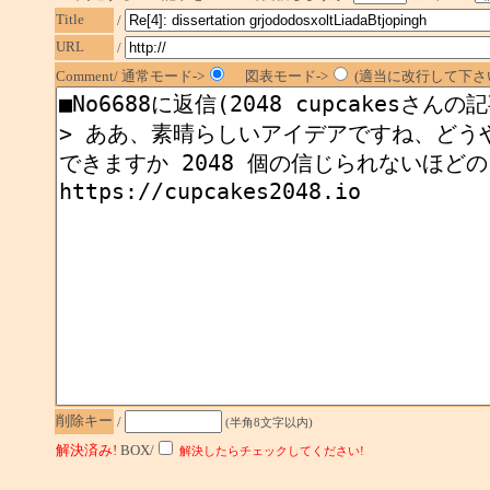
Title
/
URL
/
Comment/ 通常モード->
図表モード->
(適当に改行して下さい
削除キー
/
(半角8文字以内)
解決済み!
BOX/
解決したらチェックしてください!