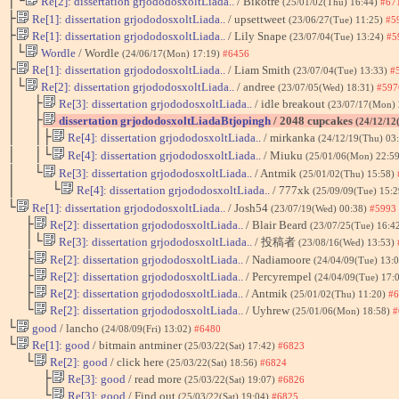
│└
Re[2]: dissertation grjododosxoltLiada..
/ Bikotre
(25/01/02(Thu) 16:44)
#67
├
Re[1]: dissertation grjododosxoltLiada..
/ upsettweet
(23/06/27(Tue) 11:25)
#5
├
Re[1]: dissertation grjododosxoltLiada..
/ Lily Snape
(23/07/04(Tue) 13:24)
#5
│└
Wordle
/ Wordle
(24/06/17(Mon) 17:19)
#6456
├
Re[1]: dissertation grjododosxoltLiada..
/ Liam Smith
(23/07/04(Tue) 13:33)
#
│└
Re[2]: dissertation grjododosxoltLiada..
/ andree
(23/07/05(Wed) 18:31)
#597
│ ├
Re[3]: dissertation grjododosxoltLiada..
/ idle breakout
(23/07/17(Mon)
│ ├
dissertation grjododosxoltLiadaBtjopingh
/ 2048 cupcakes
(24/12/12
│ │├
Re[4]: dissertation grjododosxoltLiada..
/ mirkanka
(24/12/19(Thu) 03
│ │└
Re[4]: dissertation grjododosxoltLiada..
/ Miuku
(25/01/06(Mon) 22:5
│ └
Re[3]: dissertation grjododosxoltLiada..
/ Antmik
(25/01/02(Thu) 15:58)
│ └
Re[4]: dissertation grjododosxoltLiada..
/ 777xk
(25/09/09(Tue) 15:
└
Re[1]: dissertation grjododosxoltLiada..
/ Josh54
(23/07/19(Wed) 00:38)
#5993
├
Re[2]: dissertation grjododosxoltLiada..
/ Blair Beard
(23/07/25(Tue) 16:4
│└
Re[3]: dissertation grjododosxoltLiada..
/ 投稿者
(23/08/16(Wed) 13:53)
├
Re[2]: dissertation grjododosxoltLiada..
/ Nadiamoore
(24/04/09(Tue) 13:
├
Re[2]: dissertation grjododosxoltLiada..
/ Percyrempel
(24/04/09(Tue) 17:
├
Re[2]: dissertation grjododosxoltLiada..
/ Antmik
(25/01/02(Thu) 11:20)
#6
└
Re[2]: dissertation grjododosxoltLiada..
/ Uyhrew
(25/01/06(Mon) 18:58)
#
└
good
/ lancho
(24/08/09(Fri) 13:02)
#6480
└
Re[1]: good
/ bitmain antminer
(25/03/22(Sat) 17:42)
#6823
└
Re[2]: good
/ click here
(25/03/22(Sat) 18:56)
#6824
├
Re[3]: good
/ read more
(25/03/22(Sat) 19:07)
#6826
└
Re[3]: good
/ Find out
(25/03/22(Sat) 19:04)
#6825