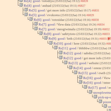
├
Re[4]: good
/ totodiya
(25/03/22(Sat) 19:12)
#6828
└
Re[4]: good
/ asdsad
(25/03/22(Sat) 19:11)
#6827
├
Re[5]: good
/ get more info
(25/03/22(Sat) 19:17)
#6831
└
Re[5]: good
/ evokorea
(25/03/22(Sat) 19:14)
#6829
└
Re[6]: good
/ totosidae
(25/03/22(Sat) 19:16)
#6830
├
Re[7]: good
/ View data
(25/03/22(Sat) 19:24)
#6834
└
Re[7]: good
/ meogtwimalu
(25/03/22(Sat) 19:19)
#6832
└
Re[8]: good
/ safetytoto
(25/03/22(Sat) 19:22)
#6833
└
Re[9]: good
/ hrth
解
(25/03/22(Sat) 19:31)
#6835
└
Re[10]: good
/ here
(25/03/22(Sat) 19:32)
#68
└
Re[11]: good
/ bbbbbw
(25/03/22(Sat) 1
├
Re[12]: good
/ sabsba
(25/03/22(Sat)
└
Re[12]: good
/ get more info
(25/03/
└
Re[13]: good
/ website
(25/03/22
└
Re[14]: good
/ errenr
(25/03/
└
Re[15]: good
/ eweb
(25
├
Re[16]: good
/ View
└
Re[16]: good
/ tntnr
└
Re[17]: good
/ r
└
snowplowtru
└
pick-up-s
└
pizzer
└
on