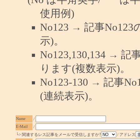
使用例)
No123 → 記事No
示)。
No123,130,134 →
ります(複数表示)。
No123-130 → 記
(連続表示)。
Name
/
E-Mail
/
└> 関連するレス記事をメールで受信しますか?
/ アドレス