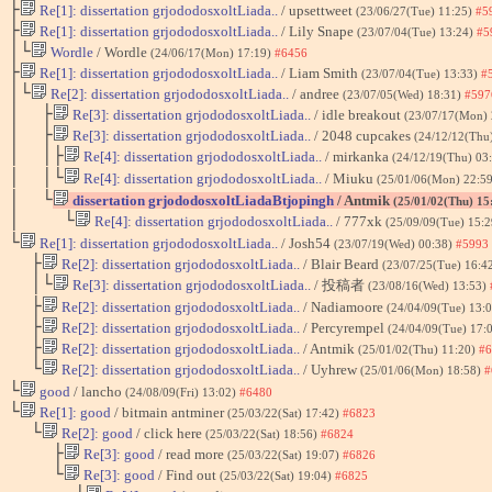
├
Re[1]: dissertation grjododosxoltLiada..
/ upsettweet
(23/06/27(Tue) 11:25)
#5
├
Re[1]: dissertation grjododosxoltLiada..
/ Lily Snape
(23/07/04(Tue) 13:24)
#5
│└
Wordle
/ Wordle
(24/06/17(Mon) 17:19)
#6456
├
Re[1]: dissertation grjododosxoltLiada..
/ Liam Smith
(23/07/04(Tue) 13:33)
#
│└
Re[2]: dissertation grjododosxoltLiada..
/ andree
(23/07/05(Wed) 18:31)
#597
│ ├
Re[3]: dissertation grjododosxoltLiada..
/ idle breakout
(23/07/17(Mon)
│ ├
Re[3]: dissertation grjododosxoltLiada..
/ 2048 cupcakes
(24/12/12(Thu
│ │├
Re[4]: dissertation grjododosxoltLiada..
/ mirkanka
(24/12/19(Thu) 03
│ │└
Re[4]: dissertation grjododosxoltLiada..
/ Miuku
(25/01/06(Mon) 22:5
│ └
dissertation grjododosxoltLiadaBtjopingh
/ Antmik
(25/01/02(Thu) 15
│ └
Re[4]: dissertation grjododosxoltLiada..
/ 777xk
(25/09/09(Tue) 15:
└
Re[1]: dissertation grjododosxoltLiada..
/ Josh54
(23/07/19(Wed) 00:38)
#5993
├
Re[2]: dissertation grjododosxoltLiada..
/ Blair Beard
(23/07/25(Tue) 16:4
│└
Re[3]: dissertation grjododosxoltLiada..
/ 投稿者
(23/08/16(Wed) 13:53)
├
Re[2]: dissertation grjododosxoltLiada..
/ Nadiamoore
(24/04/09(Tue) 13:
├
Re[2]: dissertation grjododosxoltLiada..
/ Percyrempel
(24/04/09(Tue) 17:
├
Re[2]: dissertation grjododosxoltLiada..
/ Antmik
(25/01/02(Thu) 11:20)
#6
└
Re[2]: dissertation grjododosxoltLiada..
/ Uyhrew
(25/01/06(Mon) 18:58)
#
└
good
/ lancho
(24/08/09(Fri) 13:02)
#6480
└
Re[1]: good
/ bitmain antminer
(25/03/22(Sat) 17:42)
#6823
└
Re[2]: good
/ click here
(25/03/22(Sat) 18:56)
#6824
├
Re[3]: good
/ read more
(25/03/22(Sat) 19:07)
#6826
└
Re[3]: good
/ Find out
(25/03/22(Sat) 19:04)
#6825