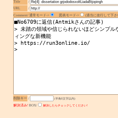
Title
/
URL
/
Comment/ 通常モード->
図表モード->
(適当に改行して下さい
削除キー
/
(半角8文字以内)
解決済み!
BOX/
解決したらチェックしてください!