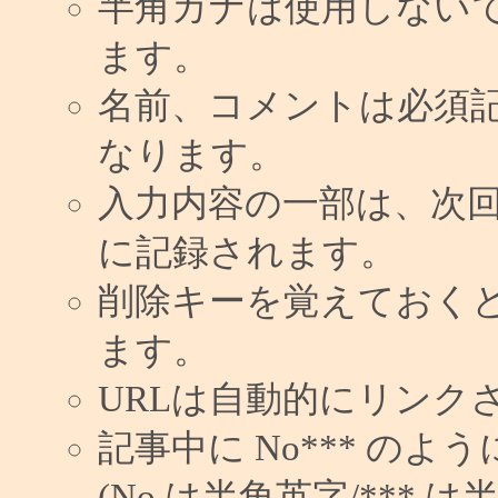
半角カナは使用しない
ます。
名前、コメントは必須
なります。
入力内容の一部は、次
に記録されます。
削除キーを覚えておく
ます。
URLは自動的にリンク
記事中に No*** の
(No は半角英字/*** は