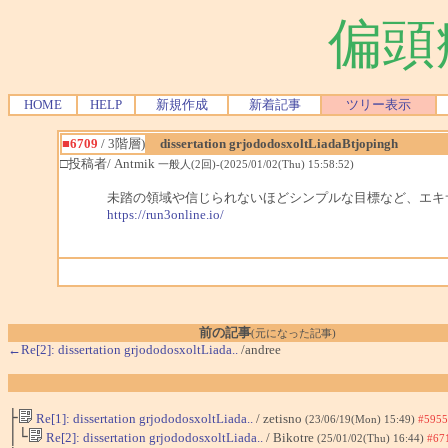
偏頭
HOME
HELP
新規作成
新着記事
ツリー表示
■6709
/ 3階層)
dissertation grjododosxoltLiadaBtjopingh
□投稿者/ Antmik
一般人(2回)-(2025/01/02(Thu) 15:58:52)
未踏の領域や信じられないほどシンプルな目標など、エキ
https://run3online.io/
前の記事
(元になった記事)
←Re[2]: dissertation grjododosxoltLiada..
/andree
├
Re[1]: dissertation grjododosxoltLiada..
/ zetisno
(23/06/19(Mon) 15:49)
#5955
│└
Re[2]: dissertation grjododosxoltLiada..
/ Bikotre
(25/01/02(Thu) 16:44)
#67