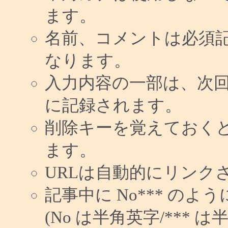
ます。
名前、コメントは必須
なります。
入力内容の一部は、次
に記録されます。
削除キーを覚えておく
ます。
URLは自動的にリンク
記事中に No*** の
(No は半角英字/*** は