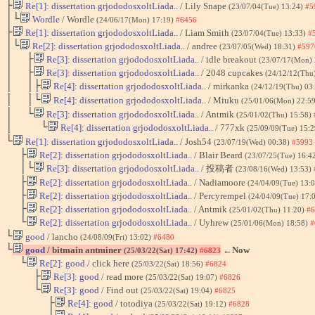
├
Re[1]: dissertation grjododosxoltLiada..
/ Lily Snape
(23/07/04(Tue) 13:24)
#5
│└
Wordle
/ Wordle
(24/06/17(Mon) 17:19)
#6456
├
Re[1]: dissertation grjododosxoltLiada..
/ Liam Smith
(23/07/04(Tue) 13:33)
#
│└
Re[2]: dissertation grjododosxoltLiada..
/ andree
(23/07/05(Wed) 18:31)
#597
│ ├
Re[3]: dissertation grjododosxoltLiada..
/ idle breakout
(23/07/17(Mon)
│ ├
Re[3]: dissertation grjododosxoltLiada..
/ 2048 cupcakes
(24/12/12(Thu
│ │├
Re[4]: dissertation grjododosxoltLiada..
/ mirkanka
(24/12/19(Thu) 03
│ │└
Re[4]: dissertation grjododosxoltLiada..
/ Miuku
(25/01/06(Mon) 22:5
│ └
Re[3]: dissertation grjododosxoltLiada..
/ Antmik
(25/01/02(Thu) 15:58)
│ └
Re[4]: dissertation grjododosxoltLiada..
/ 777xk
(25/09/09(Tue) 15:
└
Re[1]: dissertation grjododosxoltLiada..
/ Josh54
(23/07/19(Wed) 00:38)
#5993
├
Re[2]: dissertation grjododosxoltLiada..
/ Blair Beard
(23/07/25(Tue) 16:4
│└
Re[3]: dissertation grjododosxoltLiada..
/ 投稿者
(23/08/16(Wed) 13:53)
├
Re[2]: dissertation grjododosxoltLiada..
/ Nadiamoore
(24/04/09(Tue) 13:
├
Re[2]: dissertation grjododosxoltLiada..
/ Percyrempel
(24/04/09(Tue) 17:
├
Re[2]: dissertation grjododosxoltLiada..
/ Antmik
(25/01/02(Thu) 11:20)
#6
└
Re[2]: dissertation grjododosxoltLiada..
/ Uyhrew
(25/01/06(Mon) 18:58)
#
└
good
/ lancho
(24/08/09(Fri) 13:02)
#6480
└
good
/ bitmain antminer
←Now
(25/03/22(Sat) 17:42)
#6823
└
Re[2]: good
/ click here
(25/03/22(Sat) 18:56)
#6824
├
Re[3]: good
/ read more
(25/03/22(Sat) 19:07)
#6826
└
Re[3]: good
/ Find out
(25/03/22(Sat) 19:04)
#6825
├
Re[4]: good
/ totodiya
(25/03/22(Sat) 19:12)
#6828