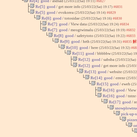
└
Re[4]: good
/ asdsad
(25/03/22(Sat) 19:11)
#6827
├
Re[5]: good
/ get more info
(25/03/22(Sat) 19:17)
#6831
└
Re[5]: good
/ evokorea
(25/03/22(Sat) 19:14)
#6829
└
Re[6]: good
/ totosidae
(25/03/22(Sat) 19:16)
#6830
├
Re[7]: good
/ View data
(25/03/22(Sat) 19:24)
#6834
└
Re[7]: good
/ meogtwimalu
(25/03/22(Sat) 19:19)
#6832
└
Re[8]: good
/ safetytoto
(25/03/22(Sat) 19:22)
#6833
└
Re[9]: good
/ hrth
解
(25/03/22(Sat) 19:31)
#6835
└
Re[10]: good
/ here
(25/03/22(Sat) 19:32)
#68
└
Re[11]: good
/ bbbbbw
(25/03/22(Sat) 1
├
Re[12]: good
/ sabsba
(25/03/22(Sat)
└
Re[12]: good
/ get more info
(25/03/
└
Re[13]: good
/ website
(25/03/22
└
Re[14]: good
/ errenr
(25/03/
└
Re[15]: good
/ eweb
(25
├
Re[16]: good
/ View
└
Re[16]: good
/ tntnr
└
Re[17]: good
/ r
└
snowplowtru
└
pick-up-s
└
pizzer
└
on
└