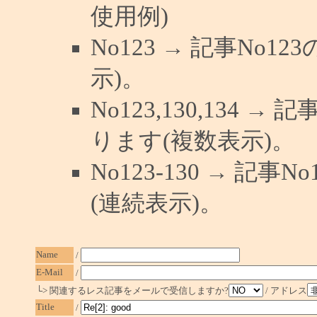
使用例)
No123 → 記事No
示)。
No123,130,134 →
ります(複数表示)。
No123-130 → 記
(連続表示)。
Name
/
E-Mail
/
└> 関連するレス記事をメールで受信しますか?
/ アドレス
Title
/