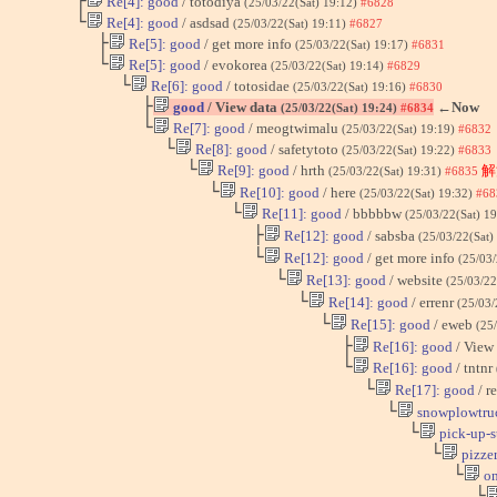
├
Re[4]: good
/ totodiya
(25/03/22(Sat) 19:12)
#6828
└
Re[4]: good
/ asdsad
(25/03/22(Sat) 19:11)
#6827
├
Re[5]: good
/ get more info
(25/03/22(Sat) 19:17)
#6831
└
Re[5]: good
/ evokorea
(25/03/22(Sat) 19:14)
#6829
└
Re[6]: good
/ totosidae
(25/03/22(Sat) 19:16)
#6830
├
good
/ View data
←Now
(25/03/22(Sat) 19:24)
#6834
└
Re[7]: good
/ meogtwimalu
(25/03/22(Sat) 19:19)
#6832
└
Re[8]: good
/ safetytoto
(25/03/22(Sat) 19:22)
#6833
└
Re[9]: good
/ hrth
解
(25/03/22(Sat) 19:31)
#6835
└
Re[10]: good
/ here
(25/03/22(Sat) 19:32)
#68
└
Re[11]: good
/ bbbbbw
(25/03/22(Sat) 1
├
Re[12]: good
/ sabsba
(25/03/22(Sat)
└
Re[12]: good
/ get more info
(25/03/
└
Re[13]: good
/ website
(25/03/22
└
Re[14]: good
/ errenr
(25/03/
└
Re[15]: good
/ eweb
(25
├
Re[16]: good
/ View
└
Re[16]: good
/ tntnr
└
Re[17]: good
/ r
└
snowplowtru
└
pick-up-s
└
pizzer
└
on
└