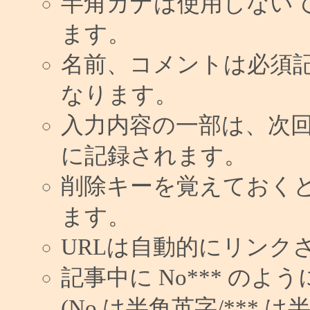
半角カナは使用しない
ます。
名前、コメントは必須
なります。
入力内容の一部は、次
に記録されます。
削除キーを覚えておく
ます。
URLは自動的にリンク
記事中に No*** の
(No は半角英字/*** は