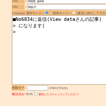
Title
/
URL
/
Comment/ 通常モード->
図表モード->
(適当に改行して下さい
削除キー
/
(半角8文字以内)
解決済み!
BOX/
解決したらチェックしてください!