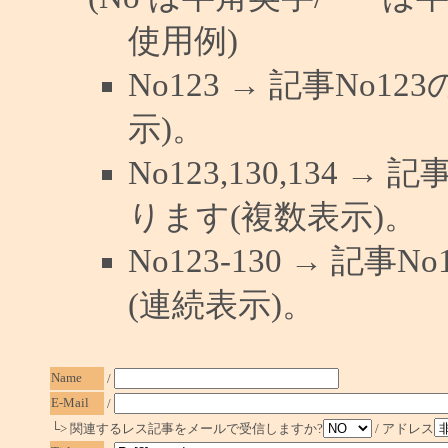
使用例)
No123 → 記事No
示)。
No123,130,134 →
ります(複数表示)。
No123-130 → 記
(連続表示)。
Name
/
E-Mail
/
└> 関連するレス記事をメールで受信しますか?
/ アドレス