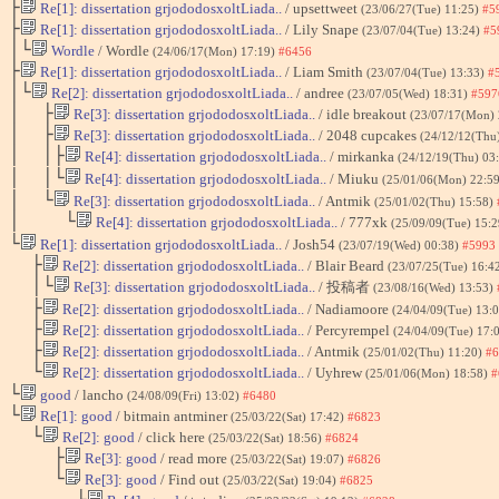
├
Re[1]: dissertation grjododosxoltLiada..
/ upsettweet
(23/06/27(Tue) 11:25)
#5
├
Re[1]: dissertation grjododosxoltLiada..
/ Lily Snape
(23/07/04(Tue) 13:24)
#5
│└
Wordle
/ Wordle
(24/06/17(Mon) 17:19)
#6456
├
Re[1]: dissertation grjododosxoltLiada..
/ Liam Smith
(23/07/04(Tue) 13:33)
#
│└
Re[2]: dissertation grjododosxoltLiada..
/ andree
(23/07/05(Wed) 18:31)
#597
│ ├
Re[3]: dissertation grjododosxoltLiada..
/ idle breakout
(23/07/17(Mon)
│ ├
Re[3]: dissertation grjododosxoltLiada..
/ 2048 cupcakes
(24/12/12(Thu
│ │├
Re[4]: dissertation grjododosxoltLiada..
/ mirkanka
(24/12/19(Thu) 03
│ │└
Re[4]: dissertation grjododosxoltLiada..
/ Miuku
(25/01/06(Mon) 22:5
│ └
Re[3]: dissertation grjododosxoltLiada..
/ Antmik
(25/01/02(Thu) 15:58)
│ └
Re[4]: dissertation grjododosxoltLiada..
/ 777xk
(25/09/09(Tue) 15:
└
Re[1]: dissertation grjododosxoltLiada..
/ Josh54
(23/07/19(Wed) 00:38)
#5993
├
Re[2]: dissertation grjododosxoltLiada..
/ Blair Beard
(23/07/25(Tue) 16:4
│└
Re[3]: dissertation grjododosxoltLiada..
/ 投稿者
(23/08/16(Wed) 13:53)
├
Re[2]: dissertation grjododosxoltLiada..
/ Nadiamoore
(24/04/09(Tue) 13:
├
Re[2]: dissertation grjododosxoltLiada..
/ Percyrempel
(24/04/09(Tue) 17:
├
Re[2]: dissertation grjododosxoltLiada..
/ Antmik
(25/01/02(Thu) 11:20)
#6
└
Re[2]: dissertation grjododosxoltLiada..
/ Uyhrew
(25/01/06(Mon) 18:58)
#
└
good
/ lancho
(24/08/09(Fri) 13:02)
#6480
└
Re[1]: good
/ bitmain antminer
(25/03/22(Sat) 17:42)
#6823
└
Re[2]: good
/ click here
(25/03/22(Sat) 18:56)
#6824
├
Re[3]: good
/ read more
(25/03/22(Sat) 19:07)
#6826
└
Re[3]: good
/ Find out
(25/03/22(Sat) 19:04)
#6825