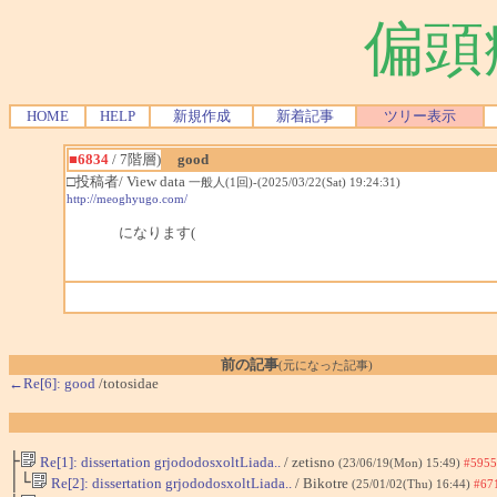
偏頭
HOME
HELP
新規作成
新着記事
ツリー表示
■6834
/ 7階層)
good
□投稿者/ View data
一般人(1回)-(2025/03/22(Sat) 19:24:31)
http://meoghyugo.com/
になります(
前の記事
(元になった記事)
←Re[6]: good
/totosidae
├
Re[1]: dissertation grjododosxoltLiada..
/ zetisno
(23/06/19(Mon) 15:49)
#5955
│└
Re[2]: dissertation grjododosxoltLiada..
/ Bikotre
(25/01/02(Thu) 16:44)
#67