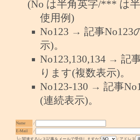
(No は半角英字/*** は
使用例)
No123 → 記事No
示)。
No123,130,134 →
ります(複数表示)。
No123-130 → 記
(連続表示)。
Name
/
E-Mail
/
└> 関連するレス記事をメールで受信しますか?
/ アドレス