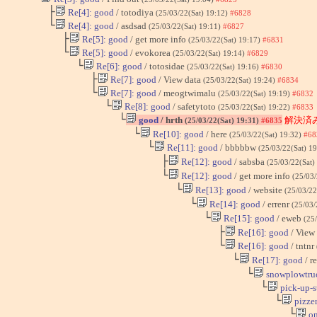
├
Re[4]: good
/ totodiya
(25/03/22(Sat) 19:12)
#6828
└
Re[4]: good
/ asdsad
(25/03/22(Sat) 19:11)
#6827
├
Re[5]: good
/ get more info
(25/03/22(Sat) 19:17)
#6831
└
Re[5]: good
/ evokorea
(25/03/22(Sat) 19:14)
#6829
└
Re[6]: good
/ totosidae
(25/03/22(Sat) 19:16)
#6830
├
Re[7]: good
/ View data
(25/03/22(Sat) 19:24)
#6834
└
Re[7]: good
/ meogtwimalu
(25/03/22(Sat) 19:19)
#6832
└
Re[8]: good
/ safetytoto
(25/03/22(Sat) 19:22)
#6833
└
good
/ hrth
解決済み
(25/03/22(Sat) 19:31)
#6835
└
Re[10]: good
/ here
(25/03/22(Sat) 19:32)
#68
└
Re[11]: good
/ bbbbbw
(25/03/22(Sat) 1
├
Re[12]: good
/ sabsba
(25/03/22(Sat)
└
Re[12]: good
/ get more info
(25/03/
└
Re[13]: good
/ website
(25/03/22
└
Re[14]: good
/ errenr
(25/03/
└
Re[15]: good
/ eweb
(25
├
Re[16]: good
/ View
└
Re[16]: good
/ tntnr
└
Re[17]: good
/ r
└
snowplowtru
└
pick-up-s
└
pizzer
└
on