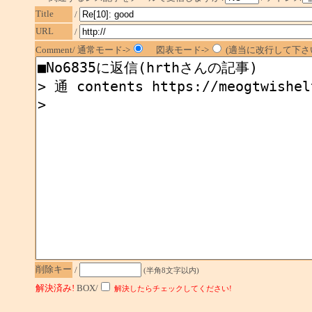
Title
/
URL
/
Comment/ 通常モード->
図表モード->
(適当に改行して下さい
削除キー
/
(半角8文字以内)
解決済み!
BOX/
解決したらチェックしてください!