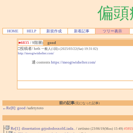
偏頭
HOME
HELP
新規作成
新着記事
ツリー表示
■6835
/ 9階層)
good
□投稿者/ hrth
一般人(1回)-(2025/03/22(Sat) 19:31:02)
http://meogtwishelter.com/
通 contents
https://meogtwishelter.com/
前の記事
(元になった記事)
←Re[8]: good
/safetytoto
├
Re[1]: dissertation grjododosxoltLiada..
/ zetisno
(23/06/19(Mon) 15:49)
#5955