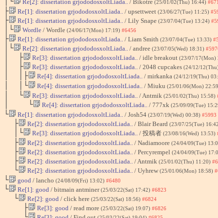
│└
Re[2]: dissertation grjododosxoltLiada..
/ Bikotre
(25/01/02(Thu) 16:44)
#67
├
Re[1]: dissertation grjododosxoltLiada..
/ upsettweet
(23/06/27(Tue) 11:25)
#5
├
Re[1]: dissertation grjododosxoltLiada..
/ Lily Snape
(23/07/04(Tue) 13:24)
#5
│└
Wordle
/ Wordle
(24/06/17(Mon) 17:19)
#6456
├
Re[1]: dissertation grjododosxoltLiada..
/ Liam Smith
(23/07/04(Tue) 13:33)
#
│└
Re[2]: dissertation grjododosxoltLiada..
/ andree
(23/07/05(Wed) 18:31)
#597
│ ├
Re[3]: dissertation grjododosxoltLiada..
/ idle breakout
(23/07/17(Mon)
│ ├
Re[3]: dissertation grjododosxoltLiada..
/ 2048 cupcakes
(24/12/12(Thu
│ │├
Re[4]: dissertation grjododosxoltLiada..
/ mirkanka
(24/12/19(Thu) 03
│ │└
Re[4]: dissertation grjododosxoltLiada..
/ Miuku
(25/01/06(Mon) 22:5
│ └
Re[3]: dissertation grjododosxoltLiada..
/ Antmik
(25/01/02(Thu) 15:58)
│ └
Re[4]: dissertation grjododosxoltLiada..
/ 777xk
(25/09/09(Tue) 15:
└
Re[1]: dissertation grjododosxoltLiada..
/ Josh54
(23/07/19(Wed) 00:38)
#5993
├
Re[2]: dissertation grjododosxoltLiada..
/ Blair Beard
(23/07/25(Tue) 16:4
│└
Re[3]: dissertation grjododosxoltLiada..
/ 投稿者
(23/08/16(Wed) 13:53)
├
Re[2]: dissertation grjododosxoltLiada..
/ Nadiamoore
(24/04/09(Tue) 13:
├
Re[2]: dissertation grjododosxoltLiada..
/ Percyrempel
(24/04/09(Tue) 17:
├
Re[2]: dissertation grjododosxoltLiada..
/ Antmik
(25/01/02(Thu) 11:20)
#6
└
Re[2]: dissertation grjododosxoltLiada..
/ Uyhrew
(25/01/06(Mon) 18:58)
#
└
good
/ lancho
(24/08/09(Fri) 13:02)
#6480
└
Re[1]: good
/ bitmain antminer
(25/03/22(Sat) 17:42)
#6823
└
Re[2]: good
/ click here
(25/03/22(Sat) 18:56)
#6824
├
Re[3]: good
/ read more
(25/03/22(Sat) 19:07)
#6826
└
Re[3]: good
/ Find out
(25/03/22(Sat) 19:04)
#6825