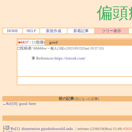
偏頭
HOME
HELP
新規作成
新着記事
ツリー表示
■6837
/ 11階層)
good
□投稿者/ bbbbbw
一般人(1回)-(2025/03/22(Sat) 19:37:32)
事 References
https://totook.com/
前の記事
(元になった記事)
←Re[10]: good
/here
├
Re[1]: dissertation grjododosxoltLiada..
/ zetisno
(23/06/19(Mon) 15:49)
#5955