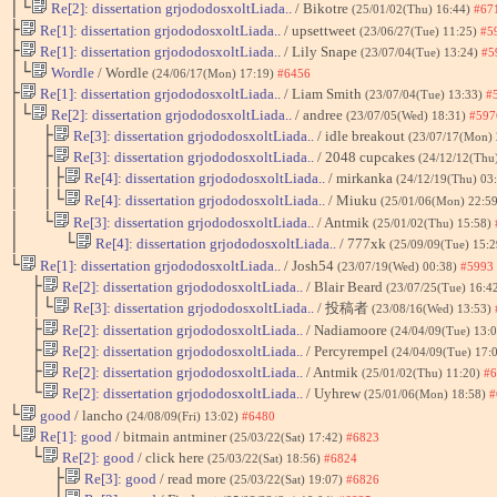
│└
Re[2]: dissertation grjododosxoltLiada..
/ Bikotre
(25/01/02(Thu) 16:44)
#67
├
Re[1]: dissertation grjododosxoltLiada..
/ upsettweet
(23/06/27(Tue) 11:25)
#5
├
Re[1]: dissertation grjododosxoltLiada..
/ Lily Snape
(23/07/04(Tue) 13:24)
#5
│└
Wordle
/ Wordle
(24/06/17(Mon) 17:19)
#6456
├
Re[1]: dissertation grjododosxoltLiada..
/ Liam Smith
(23/07/04(Tue) 13:33)
#
│└
Re[2]: dissertation grjododosxoltLiada..
/ andree
(23/07/05(Wed) 18:31)
#597
│ ├
Re[3]: dissertation grjododosxoltLiada..
/ idle breakout
(23/07/17(Mon)
│ ├
Re[3]: dissertation grjododosxoltLiada..
/ 2048 cupcakes
(24/12/12(Thu
│ │├
Re[4]: dissertation grjododosxoltLiada..
/ mirkanka
(24/12/19(Thu) 03
│ │└
Re[4]: dissertation grjododosxoltLiada..
/ Miuku
(25/01/06(Mon) 22:5
│ └
Re[3]: dissertation grjododosxoltLiada..
/ Antmik
(25/01/02(Thu) 15:58)
│ └
Re[4]: dissertation grjododosxoltLiada..
/ 777xk
(25/09/09(Tue) 15:
└
Re[1]: dissertation grjododosxoltLiada..
/ Josh54
(23/07/19(Wed) 00:38)
#5993
├
Re[2]: dissertation grjododosxoltLiada..
/ Blair Beard
(23/07/25(Tue) 16:4
│└
Re[3]: dissertation grjododosxoltLiada..
/ 投稿者
(23/08/16(Wed) 13:53)
├
Re[2]: dissertation grjododosxoltLiada..
/ Nadiamoore
(24/04/09(Tue) 13:
├
Re[2]: dissertation grjododosxoltLiada..
/ Percyrempel
(24/04/09(Tue) 17:
├
Re[2]: dissertation grjododosxoltLiada..
/ Antmik
(25/01/02(Thu) 11:20)
#6
└
Re[2]: dissertation grjododosxoltLiada..
/ Uyhrew
(25/01/06(Mon) 18:58)
#
└
good
/ lancho
(24/08/09(Fri) 13:02)
#6480
└
Re[1]: good
/ bitmain antminer
(25/03/22(Sat) 17:42)
#6823
└
Re[2]: good
/ click here
(25/03/22(Sat) 18:56)
#6824
├
Re[3]: good
/ read more
(25/03/22(Sat) 19:07)
#6826