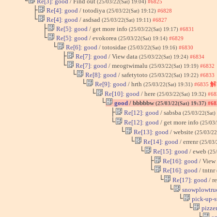
└
Re[3]: good
/ Find out
(25/03/22(Sat) 19:04)
#6825
├
Re[4]: good
/ totodiya
(25/03/22(Sat) 19:12)
#6828
└
Re[4]: good
/ asdsad
(25/03/22(Sat) 19:11)
#6827
├
Re[5]: good
/ get more info
(25/03/22(Sat) 19:17)
#6831
└
Re[5]: good
/ evokorea
(25/03/22(Sat) 19:14)
#6829
└
Re[6]: good
/ totosidae
(25/03/22(Sat) 19:16)
#6830
├
Re[7]: good
/ View data
(25/03/22(Sat) 19:24)
#6834
└
Re[7]: good
/ meogtwimalu
(25/03/22(Sat) 19:19)
#6832
└
Re[8]: good
/ safetytoto
(25/03/22(Sat) 19:22)
#6833
└
Re[9]: good
/ hrth
解
(25/03/22(Sat) 19:31)
#6835
└
Re[10]: good
/ here
(25/03/22(Sat) 19:32)
#68
└
good
/ bbbbbw
(25/03/22(Sat) 19:37)
#68
├
Re[12]: good
/ sabsba
(25/03/22(Sat)
└
Re[12]: good
/ get more info
(25/03/
└
Re[13]: good
/ website
(25/03/22
└
Re[14]: good
/ errenr
(25/03/
└
Re[15]: good
/ eweb
(25
├
Re[16]: good
/ View
└
Re[16]: good
/ tntnr
└
Re[17]: good
/ r
└
snowplowtru
└
pick-up-s
└
pizzer
└