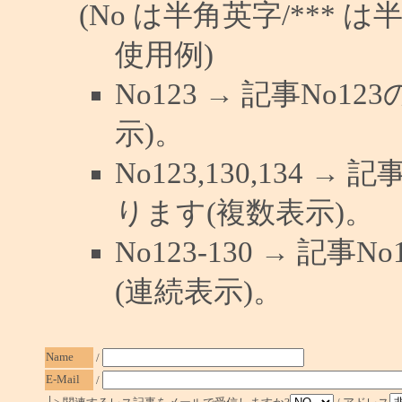
(No は半角英字/*** は
使用例)
No123 → 記事No
示)。
No123,130,134 →
ります(複数表示)。
No123-130 → 記
(連続表示)。
Name
/
E-Mail
/