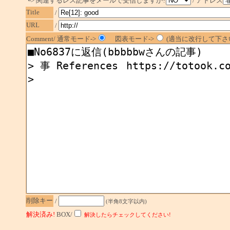
└> 関連するレス記事をメールで受信しますか?
/ アドレス
Title
/
URL
/
Comment/ 通常モード->
図表モード->
(適当に改行して下さい
削除キー
/
(半角8文字以内)
解決済み!
BOX/
解決したらチェックしてください!