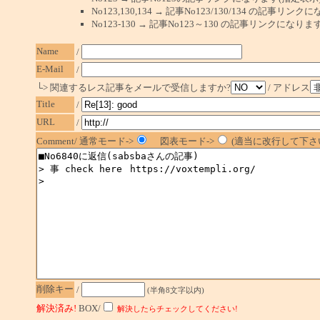
No123,130,134 → 記事No123/130/134 の記事リ
No123-130 → 記事No123～130 の記事リンクになり
Name
/
E-Mail
/
└> 関連するレス記事をメールで受信しますか?
/ アドレス
Title
/
URL
/
Comment/ 通常モード->
図表モード->
(適当に改行して下さい
削除キー
/
(半角8文字以内)
解決済み!
BOX/
解決したらチェックしてください!