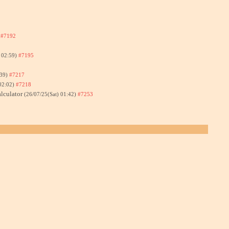
)
#7192
) 02:59)
#7195
:39)
#7217
02:02)
#7218
lculator
(26/07/25(Sat) 01:42)
#7253