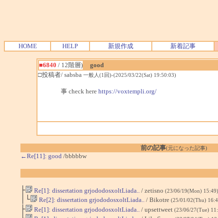
HOME
HELP
新規作成
新着記事
■6840
/ 12階層)
good
□投稿者/ sabsba
一般人(1回)-(2025/03/22(Sat) 19:50:03)
事 check here
https://voxtempli.org/
前の記事
(元になった記事)
←Re[11]: good
/bbbbbw
├
Re[1]: dissertation grjododosxoltLiada..
/ zetisno
(23/06/19(Mon) 15:49
│└
Re[2]: dissertation grjododosxoltLiada..
/ Bikotre
(25/01/02(Thu) 16:
├
Re[1]: dissertation grjododosxoltLiada..
/ upsettweet
(23/06/27(Tue) 11