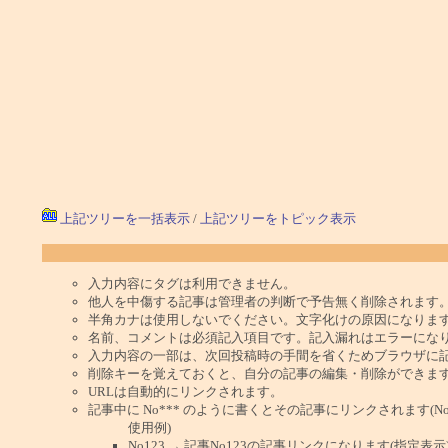
上記ツリーを一括表示
/
上記ツリーをトピック表示
入力内容にタグは利用できません。
他人を中傷する記事は管理者の判断で予告無く削除されます
半角カナは使用しないでください。文字化けの原因になりま
名前、コメントは必須記入項目です。記入漏れはエラーにな
入力内容の一部は、次回投稿時の手間を省くためブラウザに
削除キーを覚えておくと、自分の記事の編集・削除ができま
URLは自動的にリンクされます。
記事中に No*** のように書くとその記事にリンクされます(No 
使用例)
No123 → 記事No123の記事リンクになります(指定表示