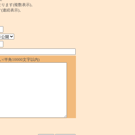
ンクになります(複数表示)。
ます(連続表示)。
/半角10000文字以内)