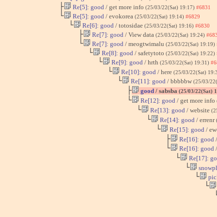
├
Re[5]: good
/ get more info
(25/03/22(Sat) 19:17)
#6831
└
Re[5]: good
/ evokorea
(25/03/22(Sat) 19:14)
#6829
└
Re[6]: good
/ totosidae
(25/03/22(Sat) 19:16)
#6830
├
Re[7]: good
/ View data
(25/03/22(Sat) 19:24)
#68
└
Re[7]: good
/ meogtwimalu
(25/03/22(Sat) 19:19)
└
Re[8]: good
/ safetytoto
(25/03/22(Sat) 19:22)
└
Re[9]: good
/ hrth
(25/03/22(Sat) 19:31)
#6
└
Re[10]: good
/ here
(25/03/22(Sat) 19:
└
Re[11]: good
/ bbbbbw
(25/03/22
├
good
/ sabsba
(25/03/22(Sat) 
└
Re[12]: good
/ get more info
└
Re[13]: good
/ website
(2
└
Re[14]: good
/ errenr
└
Re[15]: good
/ e
├
Re[16]: good
/
└
Re[16]: good
/
└
Re[17]: g
└
snowpl
└
pic
└