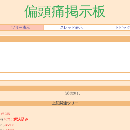
偏頭痛掲示板
ツリー表示
スレッド表示
トピッ
返信無し
上記関連ツリー
)
#5955
解決済み!
44)
#6710
:25)
#5960