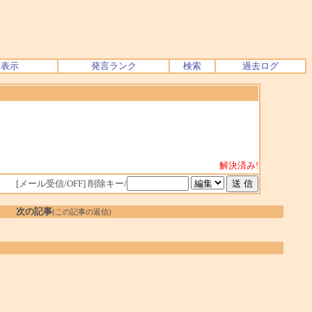
ク表示
発言ランク
検索
過去ログ
解決済み!
[メール受信/OFF]
削除キー/
次の記事
(この記事の返信)