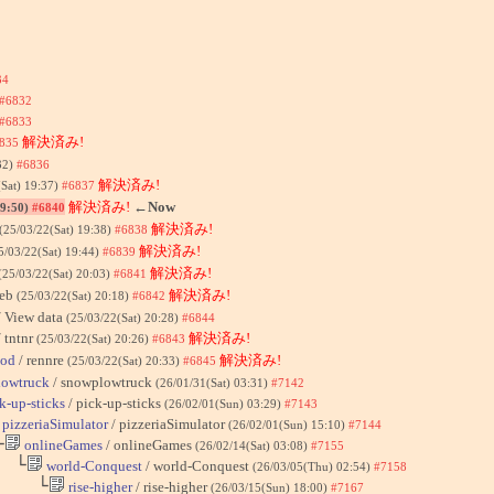
34
#6832
#6833
解決済み!
835
32)
#6836
解決済み!
(Sat) 19:37)
#6837
解決済み!
←Now
19:50)
#6840
解決済み!
(25/03/22(Sat) 19:38)
#6838
解決済み!
5/03/22(Sat) 19:44)
#6839
解決済み!
(25/03/22(Sat) 20:03)
#6841
web
解決済み!
(25/03/22(Sat) 20:18)
#6842
 View data
(25/03/22(Sat) 20:28)
#6844
 tntnr
解決済み!
(25/03/22(Sat) 20:26)
#6843
ood
/ rennre
解決済み!
(25/03/22(Sat) 20:33)
#6845
owtruck
/ snowplowtruck
(26/01/31(Sat) 03:31)
#7142
k-up-sticks
/ pick-up-sticks
(26/02/01(Sun) 03:29)
#7143
pizzeriaSimulator
/ pizzeriaSimulator
(26/02/01(Sun) 15:10)
#7144
└
onlineGames
/ onlineGames
(26/02/14(Sat) 03:08)
#7155
└
world-Conquest
/ world-Conquest
(26/03/05(Thu) 02:54)
#7158
└
rise-higher
/ rise-higher
(26/03/15(Sun) 18:00)
#7167