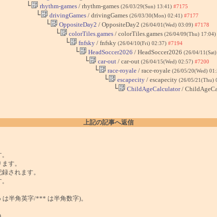
└
rhythm-games
/ rhythm-games
(26/03/29(Sun) 13:41)
#7175
└
drivingGames
/ drivingGames
(26/03/30(Mon) 02:41)
#7177
└
OppositeDay2
/ OppositeDay2
(26/04/01(Wed) 03:09)
#7178
└
colorTiles.games
/ colorTiles.games
(26/04/09(Thu) 17:04
└
fnfsky
/ fnfsky
(26/04/10(Fri) 02:37)
#7194
└
HeadSoccer2026
/ HeadSoccer2026
(26/04/11(Sat
└
car-out
/ car-out
(26/04/15(Wed) 02:57)
#7200
└
race-royale
/ race-royale
(26/05/20(Wed) 01
└
escapecity
/ escapecity
(26/05/21(Thu) 
└
ChildAgeCalculator
/ ChildAgeCa
上記の記事へ返信
。
す。
ります。
記録されます。
す。
は半角英字/*** は半角数字)。
)。