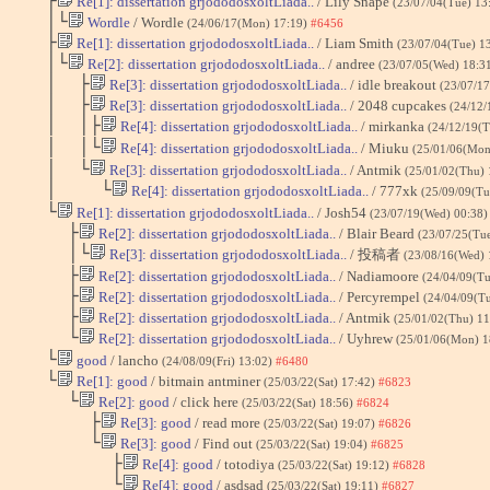
├
Re[1]: dissertation grjododosxoltLiada..
/ Lily Snape
(23/07/04(Tue) 13
│└
Wordle
/ Wordle
(24/06/17(Mon) 17:19)
#6456
├
Re[1]: dissertation grjododosxoltLiada..
/ Liam Smith
(23/07/04(Tue) 1
│└
Re[2]: dissertation grjododosxoltLiada..
/ andree
(23/07/05(Wed) 18:3
│ ├
Re[3]: dissertation grjododosxoltLiada..
/ idle breakout
(23/07/1
│ ├
Re[3]: dissertation grjododosxoltLiada..
/ 2048 cupcakes
(24/12/
│ │├
Re[4]: dissertation grjododosxoltLiada..
/ mirkanka
(24/12/19(
│ │└
Re[4]: dissertation grjododosxoltLiada..
/ Miuku
(25/01/06(Mon
│ └
Re[3]: dissertation grjododosxoltLiada..
/ Antmik
(25/01/02(Thu)
│ └
Re[4]: dissertation grjododosxoltLiada..
/ 777xk
(25/09/09(Tu
└
Re[1]: dissertation grjododosxoltLiada..
/ Josh54
(23/07/19(Wed) 00:38
├
Re[2]: dissertation grjododosxoltLiada..
/ Blair Beard
(23/07/25(Tu
│└
Re[3]: dissertation grjododosxoltLiada..
/ 投稿者
(23/08/16(Wed) 
├
Re[2]: dissertation grjododosxoltLiada..
/ Nadiamoore
(24/04/09(Tu
├
Re[2]: dissertation grjododosxoltLiada..
/ Percyrempel
(24/04/09(T
├
Re[2]: dissertation grjododosxoltLiada..
/ Antmik
(25/01/02(Thu) 1
└
Re[2]: dissertation grjododosxoltLiada..
/ Uyhrew
(25/01/06(Mon) 1
└
good
/ lancho
(24/08/09(Fri) 13:02)
#6480
└
Re[1]: good
/ bitmain antminer
(25/03/22(Sat) 17:42)
#6823
└
Re[2]: good
/ click here
(25/03/22(Sat) 18:56)
#6824
├
Re[3]: good
/ read more
(25/03/22(Sat) 19:07)
#6826
└
Re[3]: good
/ Find out
(25/03/22(Sat) 19:04)
#6825
├
Re[4]: good
/ totodiya
(25/03/22(Sat) 19:12)
#6828
└
Re[4]: good
/ asdsad
(25/03/22(Sat) 19:11)
#6827