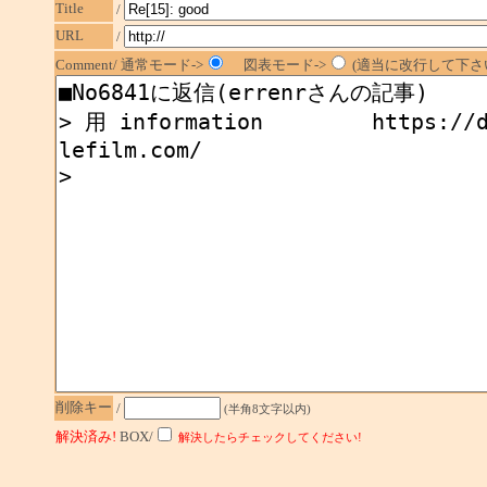
Title
/
URL
/
Comment/ 通常モード->
図表モード->
(適当に改行して下さい
削除キー
/
(半角8文字以内)
解決済み!
BOX/
解決したらチェックしてください!