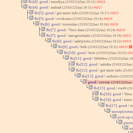
├
Re[4]: good
/ totodiya
(25/03/22(Sat) 19:12)
#6828
└
Re[4]: good
/ asdsad
(25/03/22(Sat) 19:11)
#6827
├
Re[5]: good
/ get more info
(25/03/22(Sat) 19:17)
#6831
└
Re[5]: good
/ evokorea
(25/03/22(Sat) 19:14)
#6829
└
Re[6]: good
/ totosidae
(25/03/22(Sat) 19:16)
#6830
├
Re[7]: good
/ View data
(25/03/22(Sat) 19:24)
#6834
└
Re[7]: good
/ meogtwimalu
(25/03/22(Sat) 19:19)
#6832
└
Re[8]: good
/ safetytoto
(25/03/22(Sat) 19:22)
#6833
└
Re[9]: good
/ hrth
解
(25/03/22(Sat) 19:31)
#6835
└
Re[10]: good
/ here
(25/03/22(Sat) 19:32)
#68
└
Re[11]: good
/ bbbbbw
(25/03/22(Sat) 1
├
Re[12]: good
/ sabsba
(25/03/22(Sat)
└
Re[12]: good
/ get more info
(25/03/
└
Re[13]: good
/ website
(25/03/22
└
good
/ errenr
(25/03/22(Sat)
└
Re[15]: good
/ eweb
(25
├
Re[16]: good
/ View
└
Re[16]: good
/ tntnr
└
Re[17]: good
/ r
└
snowplowtru
└
pick-up-s
└
pizzer
└
on