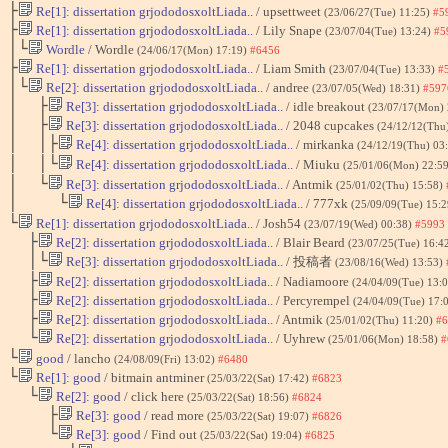
├
Re[1]: dissertation grjododosxoltLiada..
/ upsettweet
(23/06/27(Tue) 11:25)
#5
├
Re[1]: dissertation grjododosxoltLiada..
/ Lily Snape
(23/07/04(Tue) 13:24)
#5
│└
Wordle
/ Wordle
(24/06/17(Mon) 17:19)
#6456
├
Re[1]: dissertation grjododosxoltLiada..
/ Liam Smith
(23/07/04(Tue) 13:33)
#
│└
Re[2]: dissertation grjododosxoltLiada..
/ andree
(23/07/05(Wed) 18:31)
#597
│ ├
Re[3]: dissertation grjododosxoltLiada..
/ idle breakout
(23/07/17(Mon)
│ ├
Re[3]: dissertation grjododosxoltLiada..
/ 2048 cupcakes
(24/12/12(Thu
│ │├
Re[4]: dissertation grjododosxoltLiada..
/ mirkanka
(24/12/19(Thu) 03
│ │└
Re[4]: dissertation grjododosxoltLiada..
/ Miuku
(25/01/06(Mon) 22:5
│ └
Re[3]: dissertation grjododosxoltLiada..
/ Antmik
(25/01/02(Thu) 15:58)
│ └
Re[4]: dissertation grjododosxoltLiada..
/ 777xk
(25/09/09(Tue) 15:
└
Re[1]: dissertation grjododosxoltLiada..
/ Josh54
(23/07/19(Wed) 00:38)
#5993
├
Re[2]: dissertation grjododosxoltLiada..
/ Blair Beard
(23/07/25(Tue) 16:4
│└
Re[3]: dissertation grjododosxoltLiada..
/ 投稿者
(23/08/16(Wed) 13:53)
├
Re[2]: dissertation grjododosxoltLiada..
/ Nadiamoore
(24/04/09(Tue) 13:
├
Re[2]: dissertation grjododosxoltLiada..
/ Percyrempel
(24/04/09(Tue) 17:
├
Re[2]: dissertation grjododosxoltLiada..
/ Antmik
(25/01/02(Thu) 11:20)
#6
└
Re[2]: dissertation grjododosxoltLiada..
/ Uyhrew
(25/01/06(Mon) 18:58)
#
└
good
/ lancho
(24/08/09(Fri) 13:02)
#6480
└
Re[1]: good
/ bitmain antminer
(25/03/22(Sat) 17:42)
#6823
└
Re[2]: good
/ click here
(25/03/22(Sat) 18:56)
#6824
├
Re[3]: good
/ read more
(25/03/22(Sat) 19:07)
#6826
└
Re[3]: good
/ Find out
(25/03/22(Sat) 19:04)
#6825