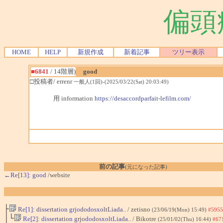
偏頭
HOME
HELP
新規作成
新着記事
ツリー表示
■6841
/ 14階層)
good
□投稿者/ errenr
一般人(1回)-(2025/03/22(Sat) 20:03:49)
用 information
https://desaccordparfait-lefilm.com/
前の記事
(元になった記事)
←Re[13]: good
/website
├
Re[1]: dissertation grjododosxoltLiada..
/ zetisno
(23/06/19(Mon) 15:49)
#5955
│└
Re[2]: dissertation grjododosxoltLiada..
/ Bikotre
(25/01/02(Thu) 16:44)
#67