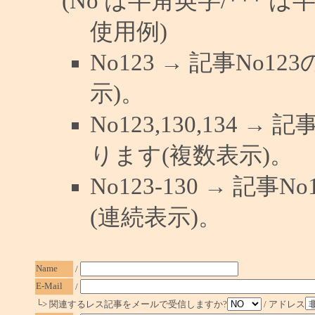
(No は半角英字/*** は
使用例)
No123 → 記事No
示)。
No123,130,134 →
ります(複数表示)。
No123-130 → 記
(連続表示)。
Name
/
E-Mail
/
└> 関連するレス記事をメールで受信しますか?
/ アドレス