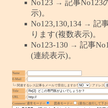
No123 → 記事No
示)。
No123,130,134 →
ります(複数表示)。
No123-130 → 記
(連続表示)。
Name
/
E-Mail
/
└> 関連するレス記事をメールで受信しますか?
/ アドレス
Title
/
URL
/
Comment/ 通常モード->
図表モード->
(適当に改行して下さい