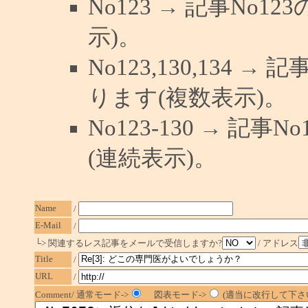
No123 → 記事No
示)。
No123,130,134 →
ります(複数表示)。
No123-130 → 記
(連続表示)。
Name
/
E-Mail
/
└> 関連するレス記事をメールで受信しますか?
/ アドレス
Title
/
URL
/
Comment/ 通常モード->
図表モード->
(適当に改行して下さい