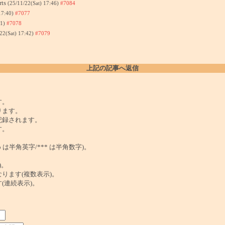
rts
(25/11/22(Sat) 17:46)
#7084
17:40)
#7077
41)
#7078
22(Sat) 17:42)
#7079
上記の記事へ返信
。
す。
ります。
記録されます。
す。
は半角英字/*** は半角数字)。
)。
ンクになります(複数表示)。
ます(連続表示)。