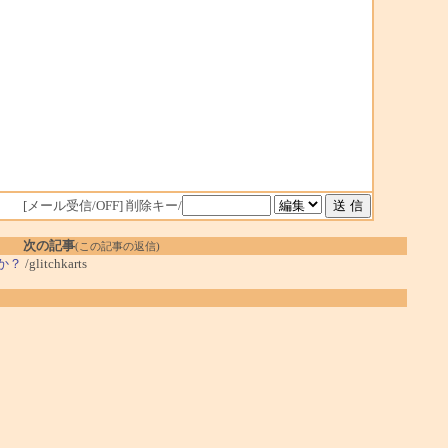
[メール受信/OFF]
削除キー/
次の記事
(この記事の返信)
うか？
/glitchkarts