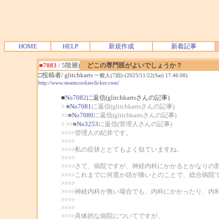
HOME
HELP
新規作成
新着記事
■7083
/ 5階層)
どこの専門医がよいでしょうか？
□投稿者/ glitchkarts
一般人(7回)-(2025/11/22(Sat) 17:46:08)
http://www.steamcookieclicker.com/
■
No7082
に返信(glitchkartsさんの記事)
> ■
No7081
に返信(glitchkartsさんの記事)
>>■
No7080
に返信(glitchkartsさんの記事)
> >>■
No3253
に返信(管理人さんの記事)
>>>>管理人の紀井です。
>>>>
>>>>私の症状ととてもよく似ていますね。
>>>>
>>>>さて、病院ですが、神経内科にかかるとかなり
>>>>これまでに何度か頭が痛いとのことで、総合病
>>>>
>>>>神経内科が無い場合でも、内科にかかったり、
>>>>
>>>>
>>>>具体的な病院についてですが、