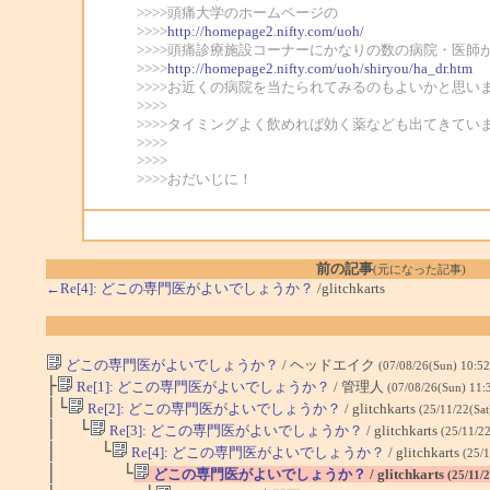
>>>>頭痛大学のホームページの
>>>>
http://homepage2.nifty.com/uoh/
>>>>頭痛診療施設コーナーにかなりの数の病院・医師
>>>>
http://homepage2.nifty.com/uoh/shiryou/ha_dr.htm
>>>>お近くの病院を当たられてみるのもよいかと思い
>>>>
>>>>タイミングよく飲めれば効く薬なども出てきて
>>>>
>>>>
>>>>おだいじに！
前の記事
(元になった記事)
←Re[4]: どこの専門医がよいでしょうか？
/glitchkarts
どこの専門医がよいでしょうか？
/ ヘッドエイク
(07/08/26(Sun) 10:5
├
Re[1]: どこの専門医がよいでしょうか？
/ 管理人
(07/08/26(Sun) 11:
│└
Re[2]: どこの専門医がよいでしょうか？
/ glitchkarts
(25/11/22(Sat
│ └
Re[3]: どこの専門医がよいでしょうか？
/ glitchkarts
(25/11/22
│ └
Re[4]: どこの専門医がよいでしょうか？
/ glitchkarts
(25/1
│ └
どこの専門医がよいでしょうか？
/ glitchkarts
(25/11/