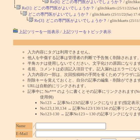
│ └
Re[6]: どこの専門医がよいでしょうか？
/ glitchka
└
Re[1]: どこの専門医がよいでしょうか？
/ glitchkarts
(25/11/22(Sat) 
└
どこの専門医がよいでしょうか？
/ glitchkarts
(25/11/22(Sat) 17:
└
Re[3]: どこの専門医がよいでしょうか？
/ glitchkarts
(25/11/
上記ツリーを一括表示
/
上記ツリーをトピック表示
入力内容にタグは利用できません。
他人を中傷する記事は管理者の判断で予告無く削除されます
半角カナは使用しないでください。文字化けの原因になりま
名前、コメントは必須記入項目です。記入漏れはエラーにな
入力内容の一部は、次回投稿時の手間を省くためブラウザに
削除キーを覚えておくと、自分の記事の編集・削除ができま
URLは自動的にリンクされます。
記事中に No*** のように書くとその記事にリンクされます(No 
使用例)
No123 → 記事No123の記事リンクになります(指定表示
No123,130,134 → 記事No123/130/134 の記事リ
No123-130 → 記事No123～130 の記事リンクになり
Name
/
E-Mail
/