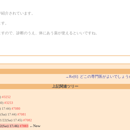
が紹介されています。
ます。
いますので、診断のうえ、体にあう薬が使えるといいですね。
→Re[6]: どこの専門医がよいでしょ
上記関連ツリー
2)
#3252
30)
#3253
) 17:44)
#7080
(Sat) 17:44)
#7081
1/22(Sat) 17:45)
#7082
←Now
22(Sat) 17:46)
#7083