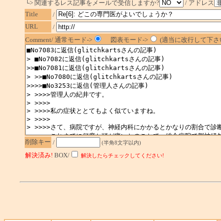
└> 関連するレス記事をメールで受信しますか?
/ アドレス
Title
/
URL
/
Comment/ 通常モード->
図表モード->
(適当に改行して下さい
削除キー
/
(半角8文字以内)
解決済み!
BOX/
解決したらチェックしてください!