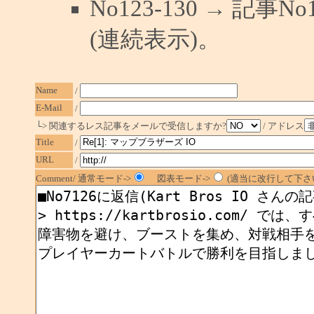
No123-130 → 記
(連続表示)。
Name
/
E-Mail
/
└> 関連するレス記事をメールで受信しますか?
/ アドレス
Title
/
URL
/
Comment/ 通常モード->
図表モード->
(適当に改行して下さい