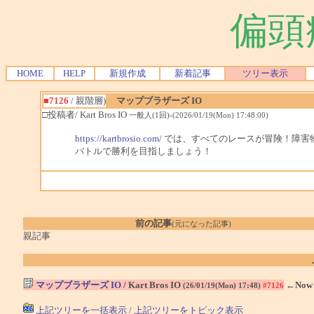
偏頭
HOME
HELP
新規作成
新着記事
ツリー表示
■7126
/ 親階層)
マップブラザーズ IO
□投稿者/ Kart Bros IO
一般人(1回)-(2026/01/19(Mon) 17:48:00)
https://kartbrosio.com/
では、すべてのレースが冒険！障害
バトルで勝利を目指しましょう！
前の記事
(元になった記事)
親記事
マップブラザーズ IO
/ Kart Bros IO
←Now
(26/01/19(Mon) 17:48)
#7126
上記ツリーを一括表示
/
上記ツリーをトピック表示