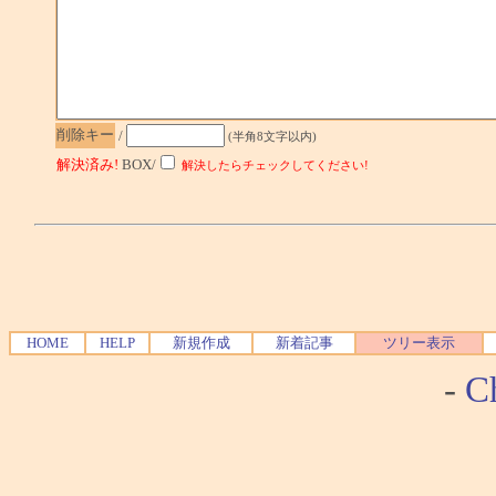
削除キー
/
(半角8文字以内)
解決済み!
BOX/
解決したらチェックしてください!
HOME
HELP
新規作成
新着記事
ツリー表示
-
Ch