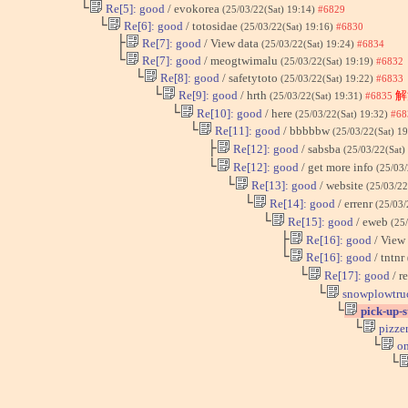
└
Re[5]: good
/ evokorea
(25/03/22(Sat) 19:14)
#6829
└
Re[6]: good
/ totosidae
(25/03/22(Sat) 19:16)
#6830
├
Re[7]: good
/ View data
(25/03/22(Sat) 19:24)
#6834
└
Re[7]: good
/ meogtwimalu
(25/03/22(Sat) 19:19)
#6832
└
Re[8]: good
/ safetytoto
(25/03/22(Sat) 19:22)
#6833
└
Re[9]: good
/ hrth
解
(25/03/22(Sat) 19:31)
#6835
└
Re[10]: good
/ here
(25/03/22(Sat) 19:32)
#68
└
Re[11]: good
/ bbbbbw
(25/03/22(Sat) 1
├
Re[12]: good
/ sabsba
(25/03/22(Sat)
└
Re[12]: good
/ get more info
(25/03/
└
Re[13]: good
/ website
(25/03/22
└
Re[14]: good
/ errenr
(25/03/
└
Re[15]: good
/ eweb
(25
├
Re[16]: good
/ View
└
Re[16]: good
/ tntnr
└
Re[17]: good
/ r
└
snowplowtru
└
pick-up-s
└
pizzer
└
on
└