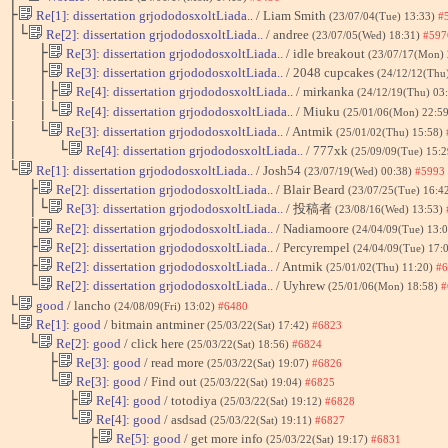
├
Re[1]: dissertation grjododosxoltLiada..
/ Liam Smith
(23/07/04(Tue) 13:33)
#
│└
Re[2]: dissertation grjododosxoltLiada..
/ andree
(23/07/05(Wed) 18:31)
#597
│ ├
Re[3]: dissertation grjododosxoltLiada..
/ idle breakout
(23/07/17(Mon)
│ ├
Re[3]: dissertation grjododosxoltLiada..
/ 2048 cupcakes
(24/12/12(Thu
│ │├
Re[4]: dissertation grjododosxoltLiada..
/ mirkanka
(24/12/19(Thu) 03
│ │└
Re[4]: dissertation grjododosxoltLiada..
/ Miuku
(25/01/06(Mon) 22:5
│ └
Re[3]: dissertation grjododosxoltLiada..
/ Antmik
(25/01/02(Thu) 15:58)
│ └
Re[4]: dissertation grjododosxoltLiada..
/ 777xk
(25/09/09(Tue) 15:
└
Re[1]: dissertation grjododosxoltLiada..
/ Josh54
(23/07/19(Wed) 00:38)
#5993
├
Re[2]: dissertation grjododosxoltLiada..
/ Blair Beard
(23/07/25(Tue) 16:4
│└
Re[3]: dissertation grjododosxoltLiada..
/ 投稿者
(23/08/16(Wed) 13:53)
├
Re[2]: dissertation grjododosxoltLiada..
/ Nadiamoore
(24/04/09(Tue) 13:
├
Re[2]: dissertation grjododosxoltLiada..
/ Percyrempel
(24/04/09(Tue) 17:
├
Re[2]: dissertation grjododosxoltLiada..
/ Antmik
(25/01/02(Thu) 11:20)
#6
└
Re[2]: dissertation grjododosxoltLiada..
/ Uyhrew
(25/01/06(Mon) 18:58)
#
└
good
/ lancho
(24/08/09(Fri) 13:02)
#6480
└
Re[1]: good
/ bitmain antminer
(25/03/22(Sat) 17:42)
#6823
└
Re[2]: good
/ click here
(25/03/22(Sat) 18:56)
#6824
├
Re[3]: good
/ read more
(25/03/22(Sat) 19:07)
#6826
└
Re[3]: good
/ Find out
(25/03/22(Sat) 19:04)
#6825
├
Re[4]: good
/ totodiya
(25/03/22(Sat) 19:12)
#6828
└
Re[4]: good
/ asdsad
(25/03/22(Sat) 19:11)
#6827
├
Re[5]: good
/ get more info
(25/03/22(Sat) 19:17)
#6831