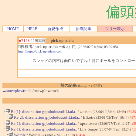
偏頭
HOME
HELP
新規作成
新着記事
ツリー表示
■7143
/ 19階層)
pick-up-sticks
□投稿者/ pick-up-sticks
一般人(1回)-(2026/02/01(Sun) 03:29:05)
http://https://pick-up-sticks.com
スレッドの内容は面白いですね！特にボールをコントロー
前の記事
(元になった記事)
←snowplowtruck
/snowplowtruck
├
Re[1]: dissertation grjododosxoltLiada..
/ zetisno
(23/06/19(Mon) 15:49)
#5955
│└
Re[2]: dissertation grjododosxoltLiada..
/ Bikotre
(25/01/02(Thu) 16:44)
#67
├
Re[1]: dissertation grjododosxoltLiada..
/ upsettweet
(23/06/27(Tue) 11:25)
#5
├
Re[1]: dissertation grjododosxoltLiada..
/ Lily Snape
(23/07/04(Tue) 13:24)
#5
│└
Wordle
/ Wordle
(24/06/17(Mon) 17:19)
#6456