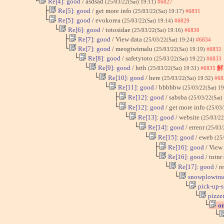
└
Re[4]: good
/ asdsad
(25/03/22(Sat) 19:11)
#6827
├
Re[5]: good
/ get more info
(25/03/22(Sat) 19:17)
#6831
└
Re[5]: good
/ evokorea
(25/03/22(Sat) 19:14)
#6829
└
Re[6]: good
/ totosidae
(25/03/22(Sat) 19:16)
#6830
├
Re[7]: good
/ View data
(25/03/22(Sat) 19:24)
#6834
└
Re[7]: good
/ meogtwimalu
(25/03/22(Sat) 19:19)
#6832
└
Re[8]: good
/ safetytoto
(25/03/22(Sat) 19:22)
#6833
└
Re[9]: good
/ hrth
解
(25/03/22(Sat) 19:31)
#6835
└
Re[10]: good
/ here
(25/03/22(Sat) 19:32)
#68
└
Re[11]: good
/ bbbbbw
(25/03/22(Sat) 1
├
Re[12]: good
/ sabsba
(25/03/22(Sat)
└
Re[12]: good
/ get more info
(25/03/
└
Re[13]: good
/ website
(25/03/22
└
Re[14]: good
/ errenr
(25/03/
└
Re[15]: good
/ eweb
(25
├
Re[16]: good
/ View
└
Re[16]: good
/ tntnr
└
Re[17]: good
/ r
└
snowplowtru
└
pick-up-s
└
pizzer
└
on
└