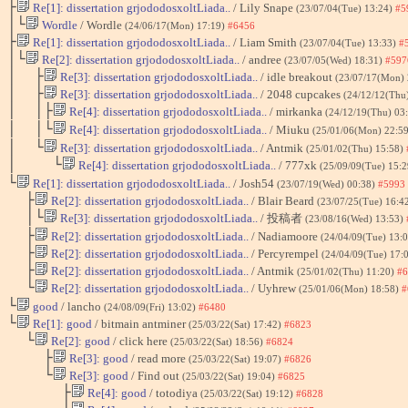
├
Re[1]: dissertation grjododosxoltLiada..
/ Lily Snape
(23/07/04(Tue) 13:24)
#5
│└
Wordle
/ Wordle
(24/06/17(Mon) 17:19)
#6456
├
Re[1]: dissertation grjododosxoltLiada..
/ Liam Smith
(23/07/04(Tue) 13:33)
#
│└
Re[2]: dissertation grjododosxoltLiada..
/ andree
(23/07/05(Wed) 18:31)
#597
│ ├
Re[3]: dissertation grjododosxoltLiada..
/ idle breakout
(23/07/17(Mon)
│ ├
Re[3]: dissertation grjododosxoltLiada..
/ 2048 cupcakes
(24/12/12(Thu
│ │├
Re[4]: dissertation grjododosxoltLiada..
/ mirkanka
(24/12/19(Thu) 03
│ │└
Re[4]: dissertation grjododosxoltLiada..
/ Miuku
(25/01/06(Mon) 22:5
│ └
Re[3]: dissertation grjododosxoltLiada..
/ Antmik
(25/01/02(Thu) 15:58)
│ └
Re[4]: dissertation grjododosxoltLiada..
/ 777xk
(25/09/09(Tue) 15:
└
Re[1]: dissertation grjododosxoltLiada..
/ Josh54
(23/07/19(Wed) 00:38)
#5993
├
Re[2]: dissertation grjododosxoltLiada..
/ Blair Beard
(23/07/25(Tue) 16:4
│└
Re[3]: dissertation grjododosxoltLiada..
/ 投稿者
(23/08/16(Wed) 13:53)
├
Re[2]: dissertation grjododosxoltLiada..
/ Nadiamoore
(24/04/09(Tue) 13:
├
Re[2]: dissertation grjododosxoltLiada..
/ Percyrempel
(24/04/09(Tue) 17:
├
Re[2]: dissertation grjododosxoltLiada..
/ Antmik
(25/01/02(Thu) 11:20)
#6
└
Re[2]: dissertation grjododosxoltLiada..
/ Uyhrew
(25/01/06(Mon) 18:58)
#
└
good
/ lancho
(24/08/09(Fri) 13:02)
#6480
└
Re[1]: good
/ bitmain antminer
(25/03/22(Sat) 17:42)
#6823
└
Re[2]: good
/ click here
(25/03/22(Sat) 18:56)
#6824
├
Re[3]: good
/ read more
(25/03/22(Sat) 19:07)
#6826
└
Re[3]: good
/ Find out
(25/03/22(Sat) 19:04)
#6825
├
Re[4]: good
/ totodiya
(25/03/22(Sat) 19:12)
#6828