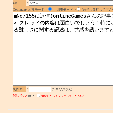
URL
/
Comment/ 通常モード->
図表モード->
(適当に改行して下さい
削除キー
/
(半角8文字以内)
解決済み!
BOX/
解決したらチェックしてください!