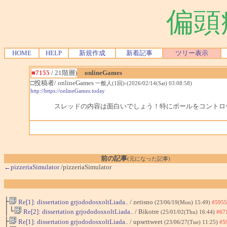
偏頭
HOME
HELP
新規作成
新着記事
ツリー表示
■7155
/ 21階層)
onlineGames
□投稿者/ onlineGames
一般人(1回)-(2026/02/14(Sat) 03:08:58)
http://https://onlineGames.today
スレッドの内容は面白いでしょう！特にボールをコントロ
前の記事
(元になった記事)
←pizzeriaSimulator
/pizzeriaSimulator
├
Re[1]: dissertation grjododosxoltLiada..
/ zetisno
(23/06/19(Mon) 15:49)
#5955
│└
Re[2]: dissertation grjododosxoltLiada..
/ Bikotre
(25/01/02(Thu) 16:44)
#67
├
Re[1]: dissertation grjododosxoltLiada..
/ upsettweet
(23/06/27(Tue) 11:25)
#5