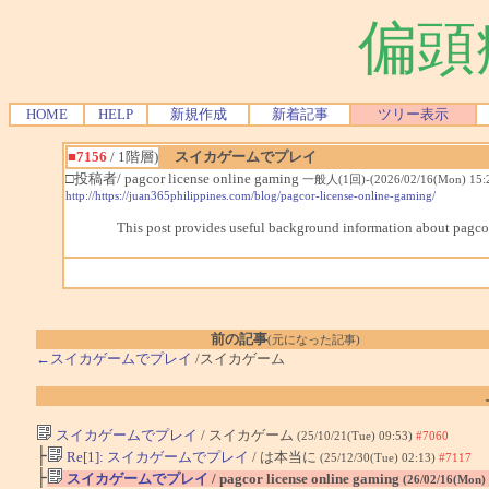
偏頭
HOME
HELP
新規作成
新着記事
ツリー表示
■7156
/ 1階層)
スイカゲームでプレイ
□投稿者/ pagcor license online gaming
一般人(1回)-(2026/02/16(Mon) 15:2
http://https://juan365philippines.com/blog/pagcor-license-online-gaming/
This post provides useful background information about pagcor
前の記事
(元になった記事)
←スイカゲームでプレイ
/スイカゲーム
スイカゲームでプレイ
/ スイカゲーム
(25/10/21(Tue) 09:53)
#7060
├
Re[1]: スイカゲームでプレイ
/ は本当に
(25/12/30(Tue) 02:13)
#7117
├
スイカゲームでプレイ
/ pagcor license online gaming
(26/02/16(Mon)