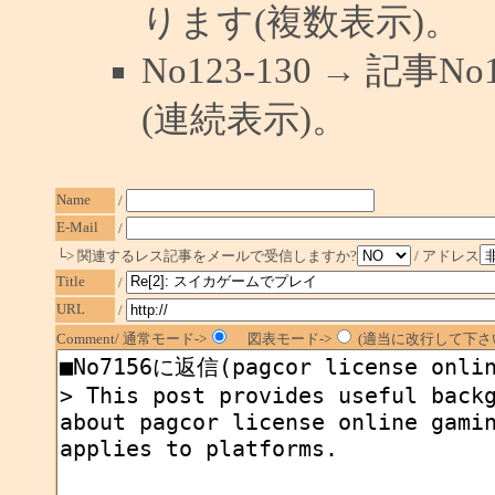
ります(複数表示)。
No123-130 → 記
(連続表示)。
Name
/
E-Mail
/
└> 関連するレス記事をメールで受信しますか?
/ アドレス
Title
/
URL
/
Comment/ 通常モード->
図表モード->
(適当に改行して下さい