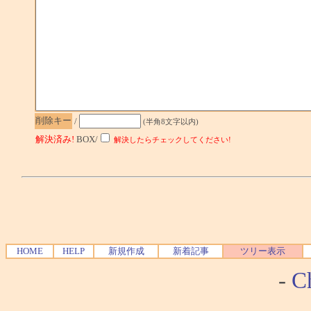
削除キー
/
(半角8文字以内)
解決済み!
BOX/
解決したらチェックしてください!
HOME
HELP
新規作成
新着記事
ツリー表示
-
Ch