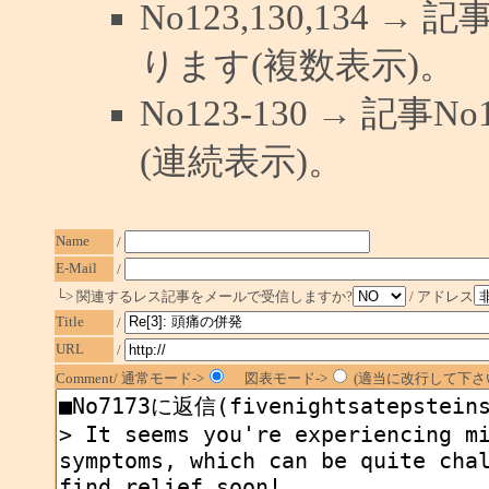
No123,130,134 →
ります(複数表示)。
No123-130 → 記
(連続表示)。
Name
/
E-Mail
/
└> 関連するレス記事をメールで受信しますか?
/ アドレス
Title
/
URL
/
Comment/ 通常モード->
図表モード->
(適当に改行して下さい