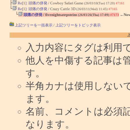
├
Re[1]: 頭痛の併発
/ Cowboy Safari Game
(26/03/10(Tue) 17:20)
#7161
└
Re[1]: 頭痛の併発
/ Crazy Cattle 3D
(26/03/11(Wed) 11:45)
#7165
└
頭痛の併発
/ fivenightsatepsteins
←No
(26/03/26(Thu) 17:09)
#7173
上記ツリーを一括表示
/
上記ツリーをトピック表示
入力内容にタグは利用
他人を中傷する記事は
す。
半角カナは使用しない
ます。
名前、コメントは必須
なります。