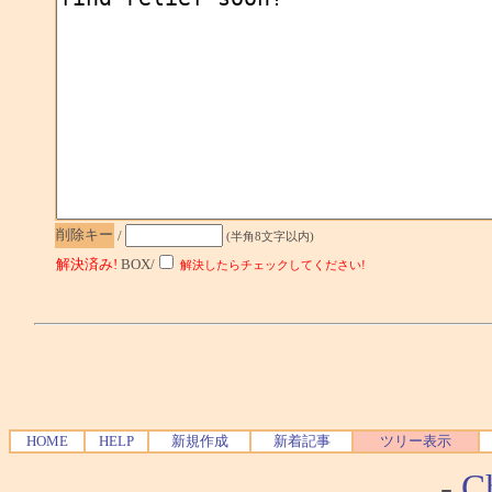
削除キー
/
(半角8文字以内)
解決済み!
BOX/
解決したらチェックしてください!
HOME
HELP
新規作成
新着記事
ツリー表示
-
Ch