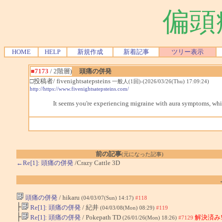
偏頭
HOME
HELP
新規作成
新着記事
ツリー表示
■7173
/ 2階層)
頭痛の併発
□投稿者/ fivenightsatepsteins
一般人(1回)-(2026/03/26(Thu) 17:09:24)
http://https://www.fivenightsatepsteins.com/
It seems you're experiencing migraine with aura symptoms, whi
前の記事
(元になった記事)
←Re[1]: 頭痛の併発
/Crazy Cattle 3D
頭痛の併発
/ hikaru
(04/03/07(Sun) 14:17)
#118
├
Re[1]: 頭痛の併発
/ 紀井
(04/03/08(Mon) 08:29)
#119
├
Re[1]: 頭痛の併発
/ Pokepath TD
解決済み
(26/01/26(Mon) 18:26)
#7129