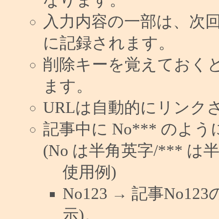
入力内容の一部は、次
に記録されます。
削除キーを覚えておく
ます。
URLは自動的にリンク
記事中に No*** の
(No は半角英字/*** は
使用例)
No123 → 記事No
示)。