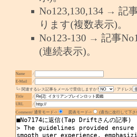
No123,130,134 →
ります(複数表示)。
No123-130 → 記
(連続表示)。
Name
/
E-Mail
/
└> 関連するレス記事をメールで受信しますか?
/ アドレス
Title
/
URL
/
Comment/ 通常モード->
図表モード->
(適当に改行して下さい