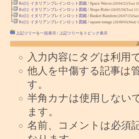
├
Re[1]: イタリアンブレインロット図鑑
/ Space Waves
(26/04/21(Tue) 1
├
Re[1]: イタリアンブレインロット図鑑
/ Slope Rider
(26/05/26(Tue) 13
├
Re[1]: イタリアンブレインロット図鑑
/ Basket Random
(26/07/25(Sat
└
Re[1]: イタリアンブレインロット図鑑
/ square-image
(26/08/05(Wed) 
上記ツリーを一括表示
/
上記ツリーをトピック表示
入力内容にタグは利用
他人を中傷する記事は
す。
半角カナは使用しない
ます。
名前、コメントは必須
なります。