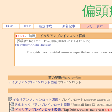
偏頭
HOME
HELP
新規作成
新着記事
ツリー表示
■7174
/ 1階層)
イタリアンブレインロット図鑑
□投稿者/ Tap Drift
一般人(1回)-(2026/03/26(Thu) 17:12:27)
http://https://www.tap-drift.com
The guidelines provided ensure a respectful and smooth user e
前の記事
(元になった記事)
←イタリアンブレインロット図鑑
/ブレインロット
イタリアンブレインロット図鑑
/ ブレインロット
(25/10/29(Wed) 09:35)
├
Re[1]: イタリアンブレインロット図鑑
/ Football Bros IO
(26/03/16(Mo
├
イタリアンブレインロット図鑑
/ Tap Drift
(26/03/26(Thu) 17:12)
#717