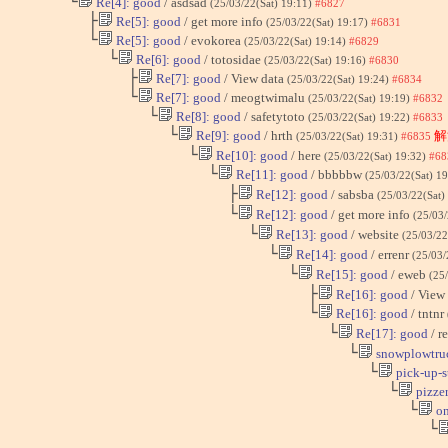
└
Re[4]: good
/ asdsad
(25/03/22(Sat) 19:11)
#6827
├
Re[5]: good
/ get more info
(25/03/22(Sat) 19:17)
#6831
└
Re[5]: good
/ evokorea
(25/03/22(Sat) 19:14)
#6829
└
Re[6]: good
/ totosidae
(25/03/22(Sat) 19:16)
#6830
├
Re[7]: good
/ View data
(25/03/22(Sat) 19:24)
#6834
└
Re[7]: good
/ meogtwimalu
(25/03/22(Sat) 19:19)
#6832
└
Re[8]: good
/ safetytoto
(25/03/22(Sat) 19:22)
#6833
└
Re[9]: good
/ hrth
解
(25/03/22(Sat) 19:31)
#6835
└
Re[10]: good
/ here
(25/03/22(Sat) 19:32)
#68
└
Re[11]: good
/ bbbbbw
(25/03/22(Sat) 1
├
Re[12]: good
/ sabsba
(25/03/22(Sat)
└
Re[12]: good
/ get more info
(25/03/
└
Re[13]: good
/ website
(25/03/22
└
Re[14]: good
/ errenr
(25/03/
└
Re[15]: good
/ eweb
(25
├
Re[16]: good
/ View
└
Re[16]: good
/ tntnr
└
Re[17]: good
/ r
└
snowplowtru
└
pick-up-s
└
pizzer
└
on
└