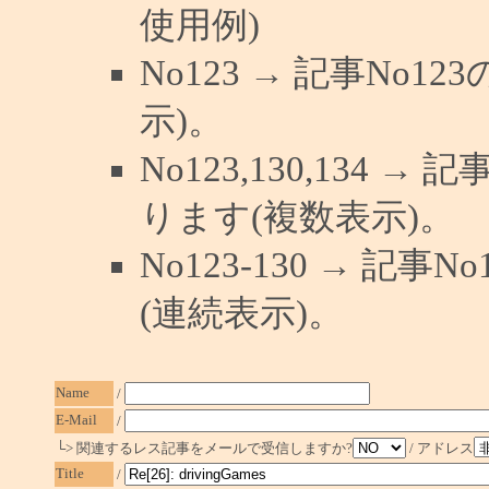
使用例)
No123 → 記事No
示)。
No123,130,134 →
ります(複数表示)。
No123-130 → 記
(連続表示)。
Name
/
E-Mail
/
└> 関連するレス記事をメールで受信しますか?
/ アドレス
Title
/