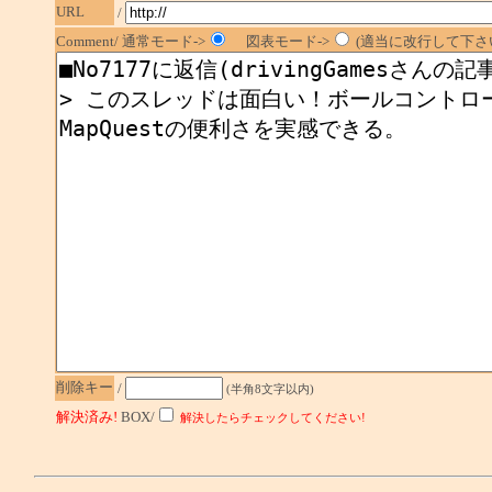
URL
/
Comment/ 通常モード->
図表モード->
(適当に改行して下さい
削除キー
/
(半角8文字以内)
解決済み!
BOX/
解決したらチェックしてください!