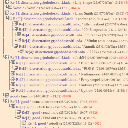
├
Re[1]: dissertation grjododosxoltLiada..
/ Lily Snape
(23/07/04(Tue) 13:24)
#5
│└
Wordle
/ Wordle
(24/06/17(Mon) 17:19)
#6456
├
Re[1]: dissertation grjododosxoltLiada..
/ Liam Smith
(23/07/04(Tue) 13:33)
#
│└
Re[2]: dissertation grjododosxoltLiada..
/ andree
(23/07/05(Wed) 18:31)
#597
│ ├
Re[3]: dissertation grjododosxoltLiada..
/ idle breakout
(23/07/17(Mon)
│ ├
Re[3]: dissertation grjododosxoltLiada..
/ 2048 cupcakes
(24/12/12(Thu
│ │├
Re[4]: dissertation grjododosxoltLiada..
/ mirkanka
(24/12/19(Thu) 03
│ │└
Re[4]: dissertation grjododosxoltLiada..
/ Miuku
(25/01/06(Mon) 22:5
│ └
Re[3]: dissertation grjododosxoltLiada..
/ Antmik
(25/01/02(Thu) 15:58)
│ └
Re[4]: dissertation grjododosxoltLiada..
/ 777xk
(25/09/09(Tue) 15:
└
Re[1]: dissertation grjododosxoltLiada..
/ Josh54
(23/07/19(Wed) 00:38)
#5993
├
Re[2]: dissertation grjododosxoltLiada..
/ Blair Beard
(23/07/25(Tue) 16:4
│└
Re[3]: dissertation grjododosxoltLiada..
/ 投稿者
(23/08/16(Wed) 13:53)
├
Re[2]: dissertation grjododosxoltLiada..
/ Nadiamoore
(24/04/09(Tue) 13:
├
Re[2]: dissertation grjododosxoltLiada..
/ Percyrempel
(24/04/09(Tue) 17:
├
Re[2]: dissertation grjododosxoltLiada..
/ Antmik
(25/01/02(Thu) 11:20)
#6
└
Re[2]: dissertation grjododosxoltLiada..
/ Uyhrew
(25/01/06(Mon) 18:58)
#
└
good
/ lancho
(24/08/09(Fri) 13:02)
#6480
└
Re[1]: good
/ bitmain antminer
(25/03/22(Sat) 17:42)
#6823
└
Re[2]: good
/ click here
(25/03/22(Sat) 18:56)
#6824
├
Re[3]: good
/ read more
(25/03/22(Sat) 19:07)
#6826
└
Re[3]: good
/ Find out
(25/03/22(Sat) 19:04)
#6825
├
Re[4]: good
/ totodiya
(25/03/22(Sat) 19:12)
#6828