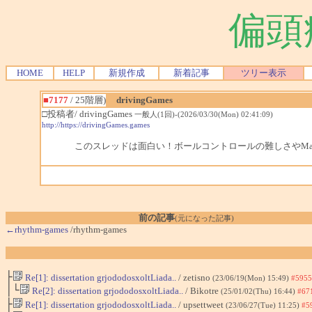
偏頭
HOME
HELP
新規作成
新着記事
ツリー表示
■7177
/ 25階層)
drivingGames
□投稿者/ drivingGames
一般人(1回)-(2026/03/30(Mon) 02:41:09)
http://https://drivingGames.games
このスレッドは面白い！ボールコントロールの難しさやMap
前の記事
(元になった記事)
←rhythm-games
/rhythm-games
├
Re[1]: dissertation grjododosxoltLiada..
/ zetisno
(23/06/19(Mon) 15:49)
#5955
│└
Re[2]: dissertation grjododosxoltLiada..
/ Bikotre
(25/01/02(Thu) 16:44)
#67
├
Re[1]: dissertation grjododosxoltLiada..
/ upsettweet
(23/06/27(Tue) 11:25)
#5