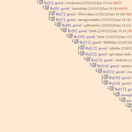
└
Re[5]: good
/ evokorea
(25/03/22(Sat) 19:14)
#6829
└
Re[6]: good
/ totosidae
(25/03/22(Sat) 19:16)
#6830
├
Re[7]: good
/ View data
(25/03/22(Sat) 19:24)
#68
└
Re[7]: good
/ meogtwimalu
(25/03/22(Sat) 19:19)
└
Re[8]: good
/ safetytoto
(25/03/22(Sat) 19:22)
└
Re[9]: good
/ hrth
(25/03/22(Sat) 19:31)
#6
└
Re[10]: good
/ here
(25/03/22(Sat) 19:
└
Re[11]: good
/ bbbbbw
(25/03/22
├
Re[12]: good
/ sabsba
(25/03/
└
Re[12]: good
/ get more info
└
Re[13]: good
/ website
(2
└
Re[14]: good
/ errenr
└
Re[15]: good
/ e
├
Re[16]: good
/
└
Re[16]: good
/
└
Re[17]: g
└
snowpl
└
pic
└