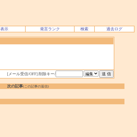
ク表示
発言ランク
検索
過去ログ
[メール受信/OFF]
削除キー/
次の記事
(この記事の返信)