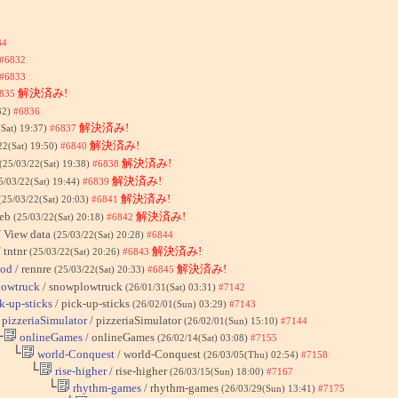
34
#6832
#6833
解決済み!
835
32)
#6836
解決済み!
(Sat) 19:37)
#6837
解決済み!
22(Sat) 19:50)
#6840
解決済み!
(25/03/22(Sat) 19:38)
#6838
解決済み!
5/03/22(Sat) 19:44)
#6839
解決済み!
(25/03/22(Sat) 20:03)
#6841
web
解決済み!
(25/03/22(Sat) 20:18)
#6842
 View data
(25/03/22(Sat) 20:28)
#6844
 tntnr
解決済み!
(25/03/22(Sat) 20:26)
#6843
ood
/ rennre
解決済み!
(25/03/22(Sat) 20:33)
#6845
owtruck
/ snowplowtruck
(26/01/31(Sat) 03:31)
#7142
k-up-sticks
/ pick-up-sticks
(26/02/01(Sun) 03:29)
#7143
pizzeriaSimulator
/ pizzeriaSimulator
(26/02/01(Sun) 15:10)
#7144
└
onlineGames
/ onlineGames
(26/02/14(Sat) 03:08)
#7155
└
world-Conquest
/ world-Conquest
(26/03/05(Thu) 02:54)
#7158
└
rise-higher
/ rise-higher
(26/03/15(Sun) 18:00)
#7167
└
rhythm-games
/ rhythm-games
(26/03/29(Sun) 13:41)
#7175