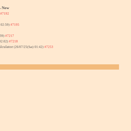
←Now
)
#7192
) 02:59)
#7195
:39)
#7217
02:02)
#7218
lculator
(26/07/25(Sat) 01:42)
#7253