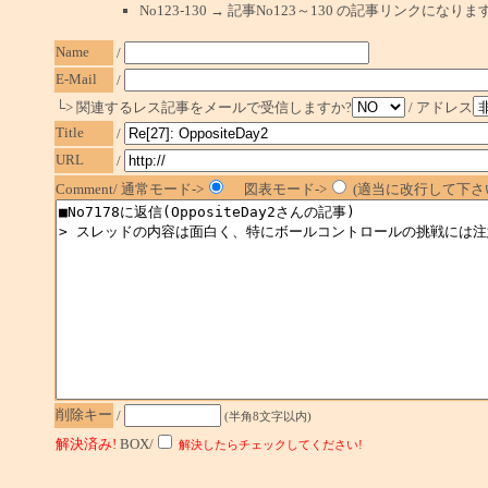
No123-130 → 記事No123～130 の記事リンクになり
Name
/
E-Mail
/
└> 関連するレス記事をメールで受信しますか?
/ アドレス
Title
/
URL
/
Comment/ 通常モード->
図表モード->
(適当に改行して下さい
削除キー
/
(半角8文字以内)
解決済み!
BOX/
解決したらチェックしてください!