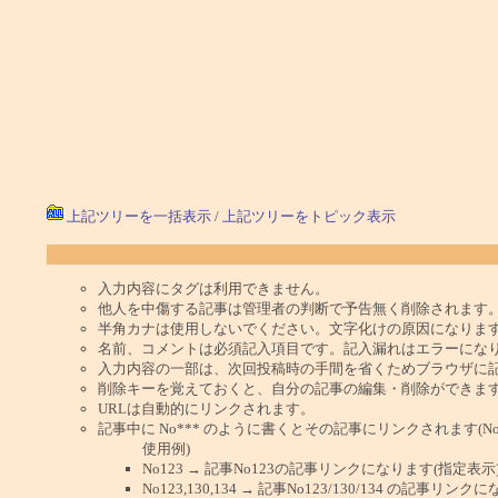
上記ツリーを一括表示
/
上記ツリーをトピック表示
入力内容にタグは利用できません。
他人を中傷する記事は管理者の判断で予告無く削除されます
半角カナは使用しないでください。文字化けの原因になりま
名前、コメントは必須記入項目です。記入漏れはエラーにな
入力内容の一部は、次回投稿時の手間を省くためブラウザに
削除キーを覚えておくと、自分の記事の編集・削除ができま
URLは自動的にリンクされます。
記事中に No*** のように書くとその記事にリンクされます(No 
使用例)
No123 → 記事No123の記事リンクになります(指定表示
No123,130,134 → 記事No123/130/134 の記事リ