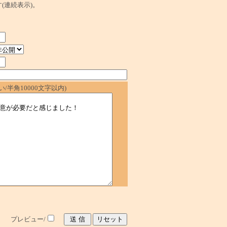
ます(連続表示)。
/半角10000文字以内)
プレビュー/