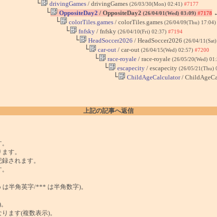
└
drivingGames
/ drivingGames
(26/03/30(Mon) 02:41)
#7177
└
OppositeDay2
/ OppositeDay2
(26/04/01(Wed) 03:09)
#7178
└
colorTiles.games
/ colorTiles.games
(26/04/09(Thu) 17:04
└
fnfsky
/ fnfsky
(26/04/10(Fri) 02:37)
#7194
└
HeadSoccer2026
/ HeadSoccer2026
(26/04/11(Sat
└
car-out
/ car-out
(26/04/15(Wed) 02:57)
#7200
└
race-royale
/ race-royale
(26/05/20(Wed) 01
└
escapecity
/ escapecity
(26/05/21(Thu) 
└
ChildAgeCalculator
/ ChildAgeCa
上記の記事へ返信
。
す。
ります。
記録されます。
す。
は半角英字/*** は半角数字)。
)。
ンクになります(複数表示)。