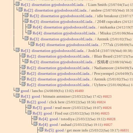
├
Re[1]: dissertation grjododosxoltLiada..
/ Liam Smith
(23/07/04(Tue) 1
│└
Re[2]: dissertation grjododosxoltLiada..
/ andree
(23/07/05(Wed) 18:3
│ ├
Re[3]: dissertation grjododosxoltLiada..
/ idle breakout
(23/07/1
│ ├
Re[3]: dissertation grjododosxoltLiada..
/ 2048 cupcakes
(24/12/
│ │├
Re[4]: dissertation grjododosxoltLiada..
/ mirkanka
(24/12/19(
│ │└
Re[4]: dissertation grjododosxoltLiada..
/ Miuku
(25/01/06(Mon
│ └
Re[3]: dissertation grjododosxoltLiada..
/ Antmik
(25/01/02(Thu)
│ └
Re[4]: dissertation grjododosxoltLiada..
/ 777xk
(25/09/09(Tu
└
Re[1]: dissertation grjododosxoltLiada..
/ Josh54
(23/07/19(Wed) 00:38
├
Re[2]: dissertation grjododosxoltLiada..
/ Blair Beard
(23/07/25(Tu
│└
Re[3]: dissertation grjododosxoltLiada..
/ 投稿者
(23/08/16(Wed) 
├
Re[2]: dissertation grjododosxoltLiada..
/ Nadiamoore
(24/04/09(Tu
├
Re[2]: dissertation grjododosxoltLiada..
/ Percyrempel
(24/04/09(T
├
Re[2]: dissertation grjododosxoltLiada..
/ Antmik
(25/01/02(Thu) 1
└
Re[2]: dissertation grjododosxoltLiada..
/ Uyhrew
(25/01/06(Mon) 1
└
good
/ lancho
(24/08/09(Fri) 13:02)
#6480
└
Re[1]: good
/ bitmain antminer
(25/03/22(Sat) 17:42)
#6823
└
Re[2]: good
/ click here
(25/03/22(Sat) 18:56)
#6824
├
Re[3]: good
/ read more
(25/03/22(Sat) 19:07)
#6826
└
Re[3]: good
/ Find out
(25/03/22(Sat) 19:04)
#6825
├
Re[4]: good
/ totodiya
(25/03/22(Sat) 19:12)
#6828
└
Re[4]: good
/ asdsad
(25/03/22(Sat) 19:11)
#6827
├
Re[5]: good
/ get more info
(25/03/22(Sat) 19:17)
#6831