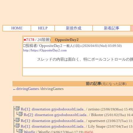
HOME
HELP
新規作成
新着記事
■7178
/ 26階層)
OppositeDay2
□投稿者/ OppositeDay2
一般人(1回)-(2026/04/01(Wed) 03:09:50)
http://https://OppositeDay2.com
スレッドの内容は面白く、特にボールコントロールの
前の記事
(元になった記事)
←drivingGames
/drivingGames
├
Re[1]: dissertation grjododosxoltLiada..
/ zetisno
(23/06/19(Mon) 15:49
│└
Re[2]: dissertation grjododosxoltLiada..
/ Bikotre
(25/01/02(Thu) 16:
├
Re[1]: dissertation grjododosxoltLiada..
/ upsettweet
(23/06/27(Tue) 11
├
Re[1]: dissertation grjododosxoltLiada..
/ Lily Snape
(23/07/04(Tue) 13
│└
Wordle
/ Wordle
(24/06/17(Mon) 17:19)
#6456