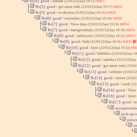
└
Re[4]: good
/ asdsad
(25/03/22(Sat) 19:11)
#6827
├
Re[5]: good
/ get more info
(25/03/22(Sat) 19:17)
#6831
└
Re[5]: good
/ evokorea
(25/03/22(Sat) 19:14)
#6829
└
Re[6]: good
/ totosidae
(25/03/22(Sat) 19:16)
#6830
├
Re[7]: good
/ View data
(25/03/22(Sat) 19:24)
#6834
└
Re[7]: good
/ meogtwimalu
(25/03/22(Sat) 19:19)
#6832
└
Re[8]: good
/ safetytoto
(25/03/22(Sat) 19:22)
#6833
└
Re[9]: good
/ hrth
解
(25/03/22(Sat) 19:31)
#6835
└
Re[10]: good
/ here
(25/03/22(Sat) 19:32)
#68
└
Re[11]: good
/ bbbbbw
(25/03/22(Sat) 1
├
Re[12]: good
/ sabsba
(25/03/22(Sat)
└
Re[12]: good
/ get more info
(25/03/
└
Re[13]: good
/ website
(25/03/22
└
Re[14]: good
/ errenr
(25/03/
└
Re[15]: good
/ eweb
(25
├
Re[16]: good
/ View
└
Re[16]: good
/ tntnr
└
Re[17]: good
/ r
└
snowplowtru
└
pick-up-s
└
pizzer
└
on
└