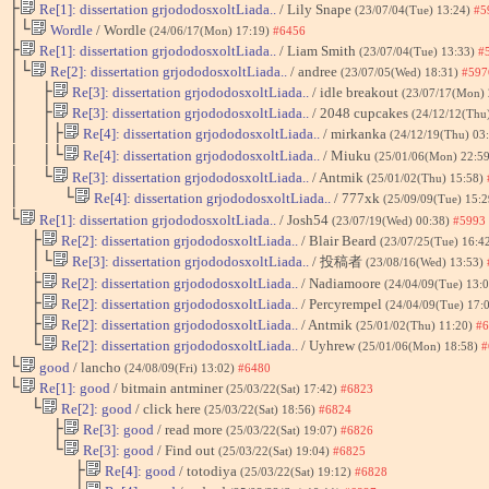
├
Re[1]: dissertation grjododosxoltLiada..
/ Lily Snape
(23/07/04(Tue) 13:24)
#5
│└
Wordle
/ Wordle
(24/06/17(Mon) 17:19)
#6456
├
Re[1]: dissertation grjododosxoltLiada..
/ Liam Smith
(23/07/04(Tue) 13:33)
#
│└
Re[2]: dissertation grjododosxoltLiada..
/ andree
(23/07/05(Wed) 18:31)
#597
│ ├
Re[3]: dissertation grjododosxoltLiada..
/ idle breakout
(23/07/17(Mon)
│ ├
Re[3]: dissertation grjododosxoltLiada..
/ 2048 cupcakes
(24/12/12(Thu
│ │├
Re[4]: dissertation grjododosxoltLiada..
/ mirkanka
(24/12/19(Thu) 03
│ │└
Re[4]: dissertation grjododosxoltLiada..
/ Miuku
(25/01/06(Mon) 22:5
│ └
Re[3]: dissertation grjododosxoltLiada..
/ Antmik
(25/01/02(Thu) 15:58)
│ └
Re[4]: dissertation grjododosxoltLiada..
/ 777xk
(25/09/09(Tue) 15:
└
Re[1]: dissertation grjododosxoltLiada..
/ Josh54
(23/07/19(Wed) 00:38)
#5993
├
Re[2]: dissertation grjododosxoltLiada..
/ Blair Beard
(23/07/25(Tue) 16:4
│└
Re[3]: dissertation grjododosxoltLiada..
/ 投稿者
(23/08/16(Wed) 13:53)
├
Re[2]: dissertation grjododosxoltLiada..
/ Nadiamoore
(24/04/09(Tue) 13:
├
Re[2]: dissertation grjododosxoltLiada..
/ Percyrempel
(24/04/09(Tue) 17:
├
Re[2]: dissertation grjododosxoltLiada..
/ Antmik
(25/01/02(Thu) 11:20)
#6
└
Re[2]: dissertation grjododosxoltLiada..
/ Uyhrew
(25/01/06(Mon) 18:58)
#
└
good
/ lancho
(24/08/09(Fri) 13:02)
#6480
└
Re[1]: good
/ bitmain antminer
(25/03/22(Sat) 17:42)
#6823
└
Re[2]: good
/ click here
(25/03/22(Sat) 18:56)
#6824
├
Re[3]: good
/ read more
(25/03/22(Sat) 19:07)
#6826
└
Re[3]: good
/ Find out
(25/03/22(Sat) 19:04)
#6825
├
Re[4]: good
/ totodiya
(25/03/22(Sat) 19:12)
#6828