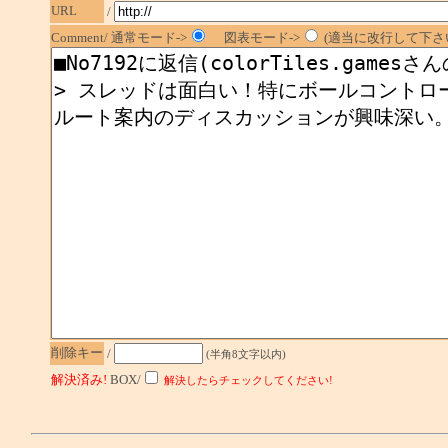
URL
/
Comment/ 通常モード->
図表モード->
(適当に改行して下さい
削除キー
/
(半角8文字以内)
解決済み!
BOX/
解決したらチェックしてください!