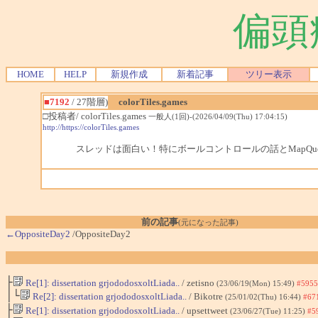
偏頭
HOME
HELP
新規作成
新着記事
ツリー表示
■7192
/ 27階層)
colorTiles.games
□投稿者/ colorTiles.games
一般人(1回)-(2026/04/09(Thu) 17:04:15)
http://https://colorTiles.games
スレッドは面白い！特にボールコントロールの話とMapQu
前の記事
(元になった記事)
←OppositeDay2
/OppositeDay2
├
Re[1]: dissertation grjododosxoltLiada..
/ zetisno
(23/06/19(Mon) 15:49)
#5955
│└
Re[2]: dissertation grjododosxoltLiada..
/ Bikotre
(25/01/02(Thu) 16:44)
#67
├
Re[1]: dissertation grjododosxoltLiada..
/ upsettweet
(23/06/27(Tue) 11:25)
#5