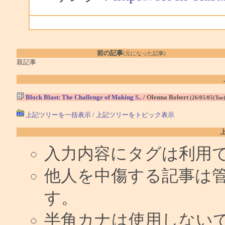
前の記事
(元になった記事)
親記事
Block Blast: The Challenge of Making S..
/ Olenna Robert
(26/05/05(Tue
上記ツリーを一括表示
/
上記ツリーをトピック表示
入力内容にタグは利用
他人を中傷する記事は
す。
半角カナは使用しない