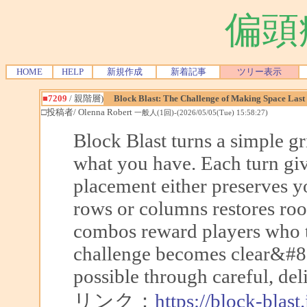
偏頭
HOME
HELP
新規作成
新着記事
ツリー表示
■7209
/ 親階層)
Block Blast: The Challenge of Making Space Last
□投稿者/ Olenna Robert
一般人(1回)-(2026/05/05(Tue) 15:58:27)
Block Blast turns a simple g
what you have. Each turn giv
placement either preserves yo
rows or columns restores roo
combos reward players who th
challenge becomes clear&#82
possible through careful, del
リンク：
https://block-blast.