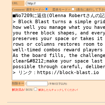
URL
/
Comment/ 通常モード->
図表モード->
(適当に改行して下さい
削除キー
/
(半角8文字以内)
解決済み!
BOX/
解決したらチェックしてください!