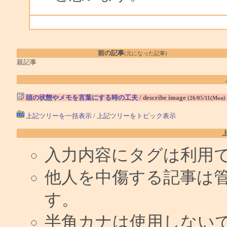
前の記事
(元になった記事)
親記事
頭の状態やメモを言葉にする時の工夫
/ describe image
(26/05/11(Mon)
上記ツリーを一括表示
/
上記ツリーをトピック表示
入力内容にタグは利用
他人を中傷する記事は
す。
半角カナは使用しない