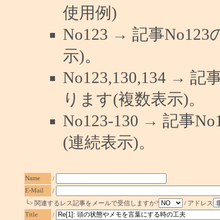
使用例)
No123 → 記事No
示)。
No123,130,134 →
ります(複数表示)。
No123-130 → 記
(連続表示)。
Name
/
E-Mail
/
└> 関連するレス記事をメールで受信しますか?
/ アドレス
Title
/