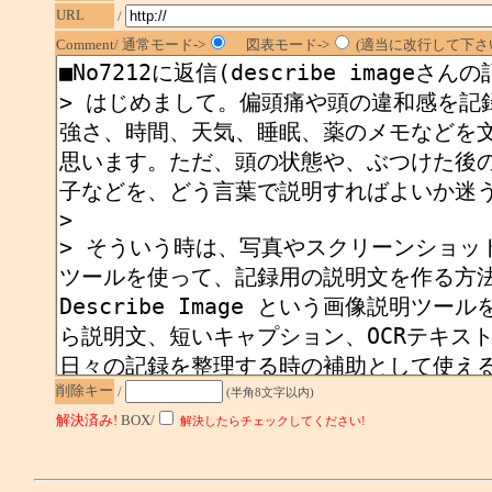
URL
/
Comment/ 通常モード->
図表モード->
(適当に改行して下さい
削除キー
/
(半角8文字以内)
解決済み!
BOX/
解決したらチェックしてください!