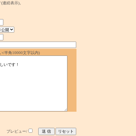
ます(連続表示)。
/半角10000文字以内)
プレビュー/