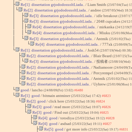
├
Re[1]: dissertation grjododosxoltLiada..
/ Liam Smith
(23/07/04(Tue) 1
│└
Re[2]: dissertation grjododosxoltLiada..
/ andree
(23/07/05(Wed) 18:3
│ ├
Re[3]: dissertation grjododosxoltLiada..
/ idle breakout
(23/07/1
│ ├
Re[3]: dissertation grjododosxoltLiada..
/ 2048 cupcakes
(24/12/
│ │├
Re[4]: dissertation grjododosxoltLiada..
/ mirkanka
(24/12/19(
│ │└
Re[4]: dissertation grjododosxoltLiada..
/ Miuku
(25/01/06(Mon
│ └
Re[3]: dissertation grjododosxoltLiada..
/ Antmik
(25/01/02(Thu)
│ └
Re[4]: dissertation grjododosxoltLiada..
/ 777xk
(25/09/09(Tu
└
Re[1]: dissertation grjododosxoltLiada..
/ Josh54
(23/07/19(Wed) 00:38
├
Re[2]: dissertation grjododosxoltLiada..
/ Blair Beard
(23/07/25(Tu
│└
Re[3]: dissertation grjododosxoltLiada..
/ 投稿者
(23/08/16(Wed) 
├
Re[2]: dissertation grjododosxoltLiada..
/ Nadiamoore
(24/04/09(Tu
├
Re[2]: dissertation grjododosxoltLiada..
/ Percyrempel
(24/04/09(T
├
Re[2]: dissertation grjododosxoltLiada..
/ Antmik
(25/01/02(Thu) 1
└
Re[2]: dissertation grjododosxoltLiada..
/ Uyhrew
(25/01/06(Mon) 1
└
good
/ lancho
(24/08/09(Fri) 13:02)
#6480
└
Re[1]: good
/ bitmain antminer
(25/03/22(Sat) 17:42)
#6823
└
Re[2]: good
/ click here
(25/03/22(Sat) 18:56)
#6824
├
Re[3]: good
/ read more
(25/03/22(Sat) 19:07)
#6826
└
Re[3]: good
/ Find out
(25/03/22(Sat) 19:04)
#6825
├
Re[4]: good
/ totodiya
(25/03/22(Sat) 19:12)
#6828
└
Re[4]: good
/ asdsad
(25/03/22(Sat) 19:11)
#6827
├
Re[5]: good
/ get more info
(25/03/22(Sat) 19:17)
#6831