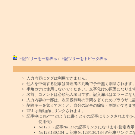
上記ツリーを一括表示
/
上記ツリーをトピック表示
入力内容にタグは利用できません。
他人を中傷する記事は管理者の判断で予告無く削除されます
半角カナは使用しないでください。文字化けの原因になりま
名前、コメントは必須記入項目です。記入漏れはエラーにな
入力内容の一部は、次回投稿時の手間を省くためブラウザに
削除キーを覚えておくと、自分の記事の編集・削除ができま
URLは自動的にリンクされます。
記事中に No*** のように書くとその記事にリンクされます(No 
使用例)
No123 → 記事No123の記事リンクになります(指定表示
No123,130,134 → 記事No123/130/134 の記事リ