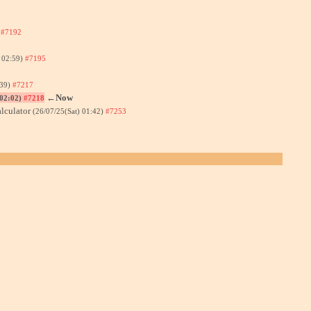
)
#7192
) 02:59)
#7195
:39)
#7217
←Now
 02:02)
#7218
lculator
(26/07/25(Sat) 01:42)
#7253