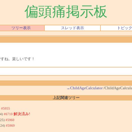
偏頭痛掲示板
ツリー表示
スレッド表示
トピッ
ですね。楽しいです！
→ChildAgeCalculator
/ChildAgeCalcula
上記関連ツリー
)
#5955
解決済み!
44)
#6710
:25)
#5960
:24)
#5969