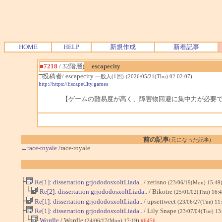
HOME
HELP
新規作成
新着記事
■7218
/ 32階層)
escapecity
□投稿者/ escapecity
一般人(1回)-(2026/05/21(Thu) 02:02:07)
http://https://EscapeCity.games
【ゲームの難易度が高く、障害物回避に集中力が必要
前の記事
(元になった記事)
←race-royale
/race-royale
├
Re[1]: dissertation grjododosxoltLiada..
/ zetisno
(23/06/19(Mon) 15:49
│└
Re[2]: dissertation grjododosxoltLiada..
/ Bikotre
(25/01/02(Thu) 16:
├
Re[1]: dissertation grjododosxoltLiada..
/ upsettweet
(23/06/27(Tue) 11
├
Re[1]: dissertation grjododosxoltLiada..
/ Lily Snape
(23/07/04(Tue) 13
│└
Wordle
/ Wordle
(24/06/17(Mon) 17:19)
#6456