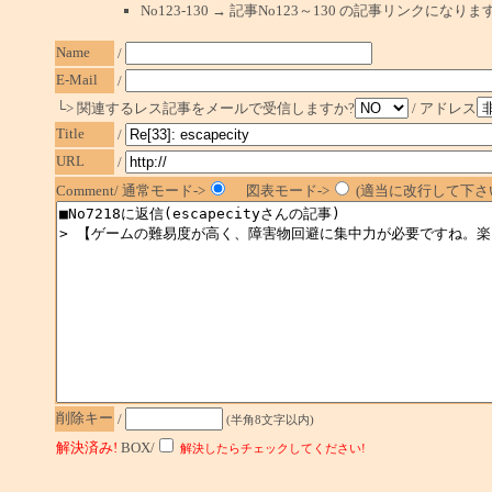
No123-130 → 記事No123～130 の記事リンクになり
Name
/
E-Mail
/
└> 関連するレス記事をメールで受信しますか?
/ アドレス
Title
/
URL
/
Comment/ 通常モード->
図表モード->
(適当に改行して下さい
削除キー
/
(半角8文字以内)
解決済み!
BOX/
解決したらチェックしてください!