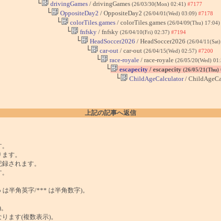
└
drivingGames
/ drivingGames
(26/03/30(Mon) 02:41)
#7177
└
OppositeDay2
/ OppositeDay2
(26/04/01(Wed) 03:09)
#7178
└
colorTiles.games
/ colorTiles.games
(26/04/09(Thu) 17:04
└
fnfsky
/ fnfsky
(26/04/10(Fri) 02:37)
#7194
└
HeadSoccer2026
/ HeadSoccer2026
(26/04/11(Sat
└
car-out
/ car-out
(26/04/15(Wed) 02:57)
#7200
└
race-royale
/ race-royale
(26/05/20(Wed) 01
└
escapecity
/ escapecity
(26/05/21(Thu)
└
ChildAgeCalculator
/ ChildAgeCa
上記の記事へ返信
。
す。
ります。
記録されます。
す。
は半角英字/*** は半角数字)。
)。
ンクになります(複数表示)。