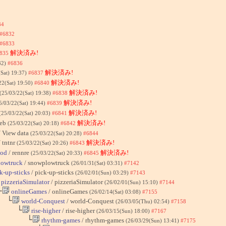
34
#6832
#6833
解決済み!
835
32)
#6836
解決済み!
(Sat) 19:37)
#6837
解決済み!
22(Sat) 19:50)
#6840
解決済み!
(25/03/22(Sat) 19:38)
#6838
解決済み!
5/03/22(Sat) 19:44)
#6839
解決済み!
(25/03/22(Sat) 20:03)
#6841
web
解決済み!
(25/03/22(Sat) 20:18)
#6842
 View data
(25/03/22(Sat) 20:28)
#6844
 tntnr
解決済み!
(25/03/22(Sat) 20:26)
#6843
ood
/ rennre
解決済み!
(25/03/22(Sat) 20:33)
#6845
owtruck
/ snowplowtruck
(26/01/31(Sat) 03:31)
#7142
k-up-sticks
/ pick-up-sticks
(26/02/01(Sun) 03:29)
#7143
pizzeriaSimulator
/ pizzeriaSimulator
(26/02/01(Sun) 15:10)
#7144
└
onlineGames
/ onlineGames
(26/02/14(Sat) 03:08)
#7155
└
world-Conquest
/ world-Conquest
(26/03/05(Thu) 02:54)
#7158
└
rise-higher
/ rise-higher
(26/03/15(Sun) 18:00)
#7167
└
rhythm-games
/ rhythm-games
(26/03/29(Sun) 13:41)
#7175