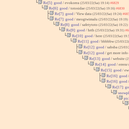
└
Re[5]: good
/ evokorea
(25/03/22(Sat) 19:14)
#6829
└
Re[6]: good
/ totosidae
(25/03/22(Sat) 19:16)
#6830
├
Re[7]: good
/ View data
(25/03/22(Sat) 19:24)
#68
└
Re[7]: good
/ meogtwimalu
(25/03/22(Sat) 19:19)
└
Re[8]: good
/ safetytoto
(25/03/22(Sat) 19:22)
└
Re[9]: good
/ hrth
(25/03/22(Sat) 19:31)
#6
└
Re[10]: good
/ here
(25/03/22(Sat) 19:
└
Re[11]: good
/ bbbbbw
(25/03/22
├
Re[12]: good
/ sabsba
(25/03/
└
Re[12]: good
/ get more info
└
Re[13]: good
/ website
(2
└
Re[14]: good
/ errenr
└
Re[15]: good
/ e
├
Re[16]: good
/
└
Re[16]: good
/
└
Re[17]: g
└
snowpl
└
pic
└