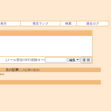
ク表示
発言ランク
検索
過去ログ
[メール受信/OFF]
削除キー/
次の記事
(この記事の返信)
tor