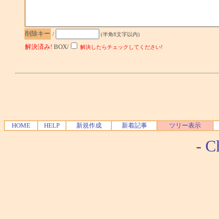
削除キー
/
(半角8文字以内)
解決済み!
BOX/
解決したらチェックしてください!
HOME
HELP
新規作成
新着記事
ツリー表示
-
Ch