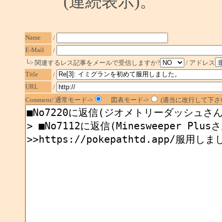
(連続表示)。
Name
/
E-Mail
/
└> 関連するレス記事をメールで受信しますか?
/ アドレス
Title
/
URL
/
Comment/ 通常モード->
図表モード->
(適当に改行して下さい