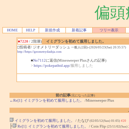
偏頭
HOME
HELP
新規作成
新着記事
ツリー表示
■7220
/ 2階層)
イミグランを初めて服用しました。
□投稿者/ ジオメトリーダッシュ
一般人(2回)-(2026/05/23(Sat) 20:35:57)
http://https://geometrydashja.com
■
No7112
に返信(Minesweeper Plusさんの記事)
>
https://pokepathtd.app/
服用しました
前の記事
(元になった記事)
←Re[1]: イミグランを初めて服用しました。
/Minesweeper Plus
イミグランを初めて服用しました。
/ たなぴ
(02/05/12(Sun) 01:05)
#20
├
Re[1]: イミグランを初めて服用しました。
/ Coin Flip
(25/11/02(Sun)