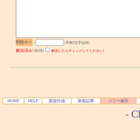
削除キー
/
(半角8文字以内)
解決済み!
BOX/
解決したらチェックしてください!
HOME
HELP
新規作成
新着記事
ツリー表示
-
Ch