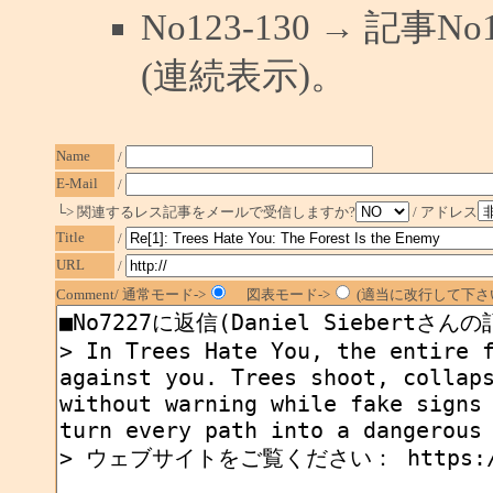
No123-130 → 記
(連続表示)。
Name
/
E-Mail
/
└> 関連するレス記事をメールで受信しますか?
/ アドレス
Title
/
URL
/
Comment/ 通常モード->
図表モード->
(適当に改行して下さい