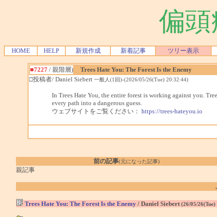
偏頭
HOME
HELP
新規作成
新着記事
ツリー表示
■7227
/ 親階層)
Trees Hate You: The Forest Is the Enemy
□投稿者/ Daniel Siebert
一般人(1回)-(2026/05/26(Tue) 20:32:44)
In Trees Hate You, the entire forest is working against you. Tr
every path into a dangerous guess.
ウェブサイトをご覧ください：
https://trees-hateyou.io
前の記事
(元になった記事)
親記事
Trees Hate You: The Forest Is the Enemy
/ Daniel Siebert
(26/05/26(Tue)