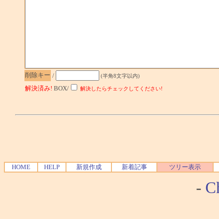
削除キー
/
(半角8文字以内)
解決済み!
BOX/
解決したらチェックしてください!
HOME
HELP
新規作成
新着記事
ツリー表示
-
Ch