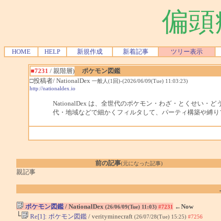
偏頭
HOME
HELP
新規作成
新着記事
ツリー表示
■7231
/ 親階層)
ポケモン図鑑
□投稿者/ NationalDex
一般人(1回)-(2026/06/09(Tue) 11:03:23)
http://nationaldex.io
NationalDex は、全世代のポケモン・わざ・とくせ
代・地域などで細かくフィルタして、パーティ構築や縛り
前の記事
(元になった記事)
親記事
ポケモン図鑑
/ NationalDex
←Now
(26/06/09(Tue) 11:03)
#7231
└
Re[1]: ポケモン図鑑
/ verityminecraft
(26/07/28(Tue) 15:25)
#7256