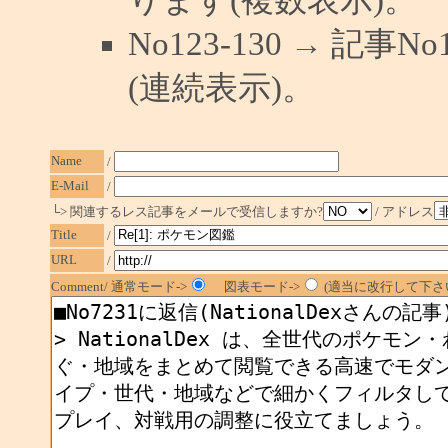
No123-130 → 記
(連続表示)。
Name
/
E-Mail
/
└> 関連するレス記事をメールで受信しますか?
/ アドレス
Title
/
URL
/
Comment/ 通常モード->
図表モード->
(適当に改行して下さい