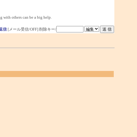
g with others can be a big help.
返信
[メール受信/OFF]
削除キー/