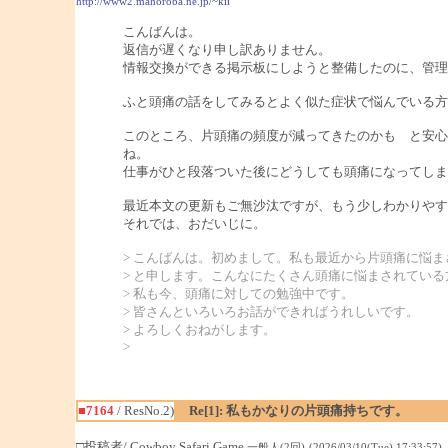
http://www2.mahoroba.ne.jp/~kii
こんばんは。
返信が遅くなり申し訳ありません。
情報交換ができる掲示板にしようと整備したのに、管理
ふと頭痛の話をしてみるとよく似た症状で悩んでいる方
このところ、片頭痛の頻度が減ってきたのかも と安心
ね。
仕事がひと段落ついた後にどうしても頭痛になってしま
最近本文の更新もご無沙汰ですが、もう少しわかりやす
それでは、おだいじに。
> こんばんは。初めまして。私も最近から片頭痛に悩
> と申します。こんなにたくさん頭痛に悩まされてい
> 私も今、頭痛に対しての勉強中です。
> 皆さんといろいろお話ができればうれしいです。
> よろしくおねがします。
>
■7164
/ ResNo.2)
Re[1]: 私もかなりの片頭痛持ちです。
□投稿者/ Cowboy Safari Game
一般人(2回)-(2026/03/10(Tue) 17:33:57)