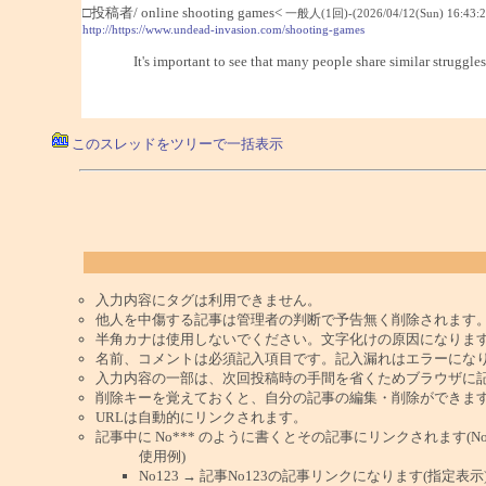
□投稿者/ online shooting games<
一般人(1回)-(2026/04/12(Sun) 16:43:2
http://https://www.undead-invasion.com/shooting-games
It's important to see that many people share similar struggle
このスレッドをツリーで一括表示
入力内容にタグは利用できません。
他人を中傷する記事は管理者の判断で予告無く削除されます
半角カナは使用しないでください。文字化けの原因になりま
名前、コメントは必須記入項目です。記入漏れはエラーにな
入力内容の一部は、次回投稿時の手間を省くためブラウザに
削除キーを覚えておくと、自分の記事の編集・削除ができま
URLは自動的にリンクされます。
記事中に No*** のように書くとその記事にリンクされます(No 
使用例)
No123 → 記事No123の記事リンクになります(指定表示