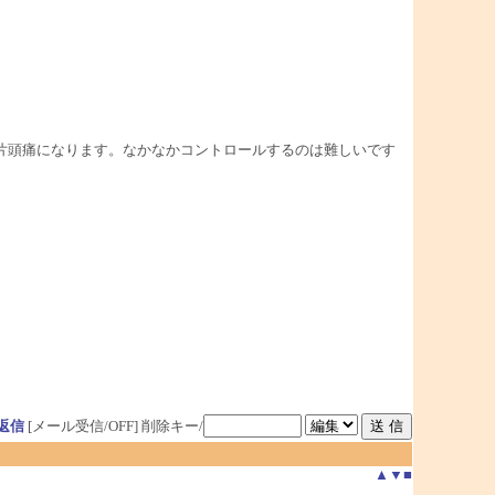
片頭痛になります。なかなかコントロールするのは難しいです
返信
[メール受信/OFF]
削除キー/
▲
▼
■