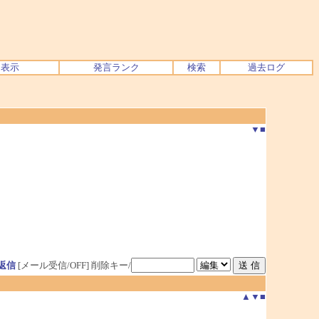
ク表示
発言ランク
検索
過去ログ
▼
■
返信
[メール受信/OFF]
削除キー/
▲
▼
■