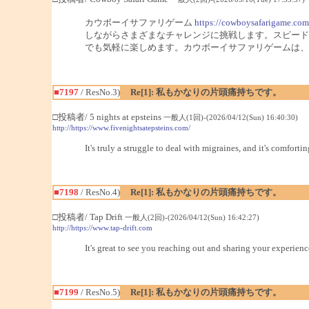
カウボーイサファリゲーム
https://cowboysafarigame.com
しながらさまざまなチャレンジに挑戦します。スピード
でも気軽に楽しめます。カウボーイサファリゲームは、
■7197
/ ResNo.3)
Re[1]: 私もかなりの片頭痛持ちです。
□投稿者/ 5 nights at epsteins
一般人(1回)-(2026/04/12(Sun) 16:40:30)
http://https://www.fivenightsatepsteins.com/
It's truly a struggle to deal with migraines, and it's comfor
■7198
/ ResNo.4)
Re[1]: 私もかなりの片頭痛持ちです。
□投稿者/ Tap Drift
一般人(2回)-(2026/04/12(Sun) 16:42:27)
http://https://www.tap-drift.com
It's great to see you reaching out and sharing your experien
■7199
/ ResNo.5)
Re[1]: 私もかなりの片頭痛持ちです。