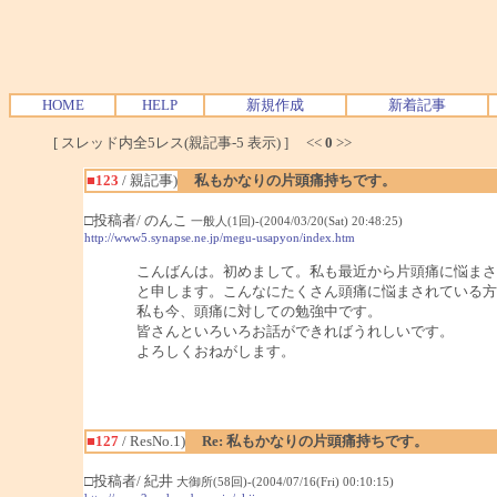
HOME
HELP
新規作成
新着記事
[ スレッド内全5レス(親記事-5 表示) ] <<
0
>>
■123
/ 親記事)
私もかなりの片頭痛持ちです。
□投稿者/ のんこ
一般人(1回)-(2004/03/20(Sat) 20:48:25)
http://www5.synapse.ne.jp/megu-usapyon/index.htm
こんばんは。初めまして。私も最近から片頭痛に悩まさ
と申します。こんなにたくさん頭痛に悩まされている方
私も今、頭痛に対しての勉強中です。
皆さんといろいろお話ができればうれしいです。
よろしくおねがします。
■127
/ ResNo.1)
Re: 私もかなりの片頭痛持ちです。
□投稿者/ 紀井
大御所(58回)-(2004/07/16(Fri) 00:10:15)