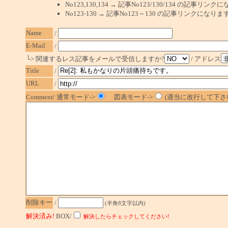
No123,130,134 → 記事No123/130/134 の記事リ
No123-130 → 記事No123～130 の記事リンクになり
Name
/
E-Mail
/
└> 関連するレス記事をメールで受信しますか?
/ アドレス
Title
/
URL
/
Comment/ 通常モード->
図表モード->
(適当に改行して下さい
削除キー
/
(半角8文字以内)
解決済み!
BOX/
解決したらチェックしてください!