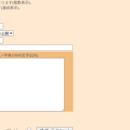
ンクになります(複数表示)。
ます(連続表示)。
/半角10000文字以内)