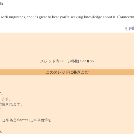
8)
s with migraines, and it's great to hear you're seeking knowledge about it. Connectin
引用
スレッド内ページ移動 / <<
0
>>
このスレッドに書きこむ
。
す。
ります。
記録されます。
す。
は半角英字/*** は半角数字)。
)。