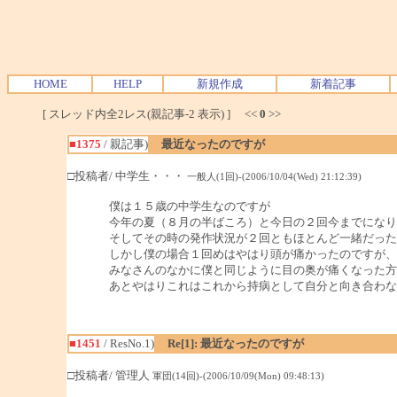
HOME
HELP
新規作成
新着記事
[ スレッド内全2レス(親記事-2 表示) ] <<
0
>>
■1375
/ 親記事)
最近なったのですが
□投稿者/ 中学生・・・
一般人(1回)-(2006/10/04(Wed) 21:12:39)
僕は１５歳の中学生なのですが
今年の夏（８月の半ばころ）と今日の２回今までになり
そしてその時の発作状況が２回ともほとんど一緒だった
しかし僕の場合１回めはやはり頭が痛かったのですが、
みなさんのなかに僕と同じように目の奥が痛くなった方
あとやはりこれはこれから持病として自分と向き合わな
■1451
/ ResNo.1)
Re[1]: 最近なったのですが
□投稿者/ 管理人
軍団(14回)-(2006/10/09(Mon) 09:48:13)