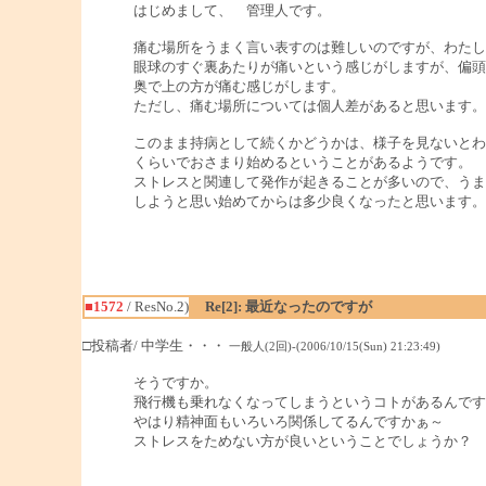
はじめまして、 管理人です。
痛む場所をうまく言い表すのは難しいのですが、わたし
眼球のすぐ裏あたりが痛いという感じがしますが、偏頭
奥で上の方が痛む感じがします。
ただし、痛む場所については個人差があると思います。
このまま持病として続くかどうかは、様子を見ないとわ
くらいでおさまり始めるということがあるようです。
ストレスと関連して発作が起きることが多いので、うま
しようと思い始めてからは多少良くなったと思います。
■1572
/ ResNo.2)
Re[2]: 最近なったのですが
□投稿者/ 中学生・・・
一般人(2回)-(2006/10/15(Sun) 21:23:49)
そうですか。
飛行機も乗れなくなってしまうというコトがあるんです
やはり精神面もいろいろ関係してるんですかぁ～
ストレスをためない方が良いということでしょうか？