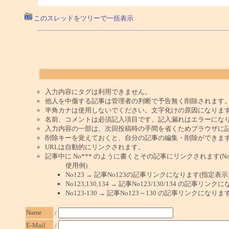
このスレッドをツリーで一括表示
入力内容にタグは利用できません。
他人を中傷する記事は管理者の判断で予告無く削除されます
半角カナは使用しないでください。文字化けの原因になりま
名前、コメントは必須記入項目です。記入漏れはエラーにな
入力内容の一部は、次回投稿時の手間を省くためブラウザに
削除キーを覚えておくと、自分の記事の編集・削除ができま
URLは自動的にリンクされます。
記事中に No*** のように書くとその記事にリンクされます(No 
使用例)
No123 → 記事No123の記事リンクになります(指定表示
No123,130,134 → 記事No123/130/134 の記事リ
No123-130 → 記事No123～130 の記事リンクになり
Name
/
E-Mail
/