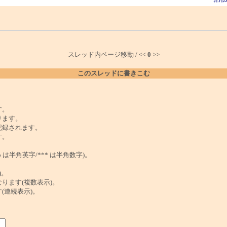
スレッド内ページ移動 / <<
0
>>
このスレッドに書きこむ
。
す。
ります。
記録されます。
す。
は半角英字/*** は半角数字)。
)。
ンクになります(複数表示)。
ます(連続表示)。