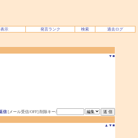
ク表示
発言ランク
検索
過去ログ
▼
■
返信
[メール受信/OFF]
削除キー/
▲
▼
■