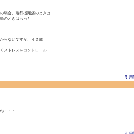
の場合、飛行機頭痛のときは
痛のときはもっと
からないですが、４０歳
くストレスをコントロール
引用
ね・・・
引用