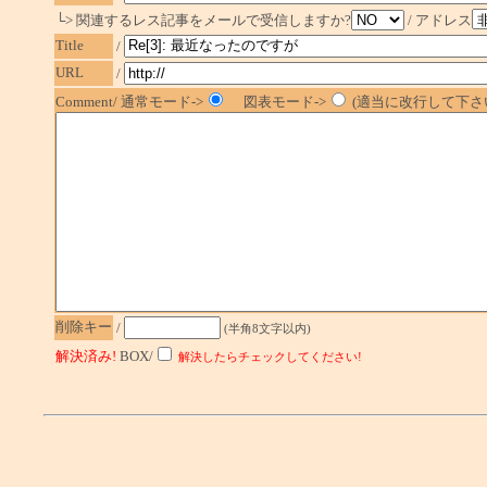
└> 関連するレス記事をメールで受信しますか?
/ アドレス
Title
/
URL
/
Comment/ 通常モード->
図表モード->
(適当に改行して下さい
削除キー
/
(半角8文字以内)
解決済み!
BOX/
解決したらチェックしてください!