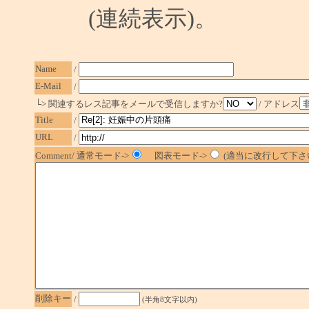
(連続表示)。
Name
/
E-Mail
/
└> 関連するレス記事をメールで受信しますか?
/ アドレス
Title
/
URL
/
Comment/ 通常モード->
図表モード->
(適当に改行して下さい
削除キー
/
(半角8文字以内)