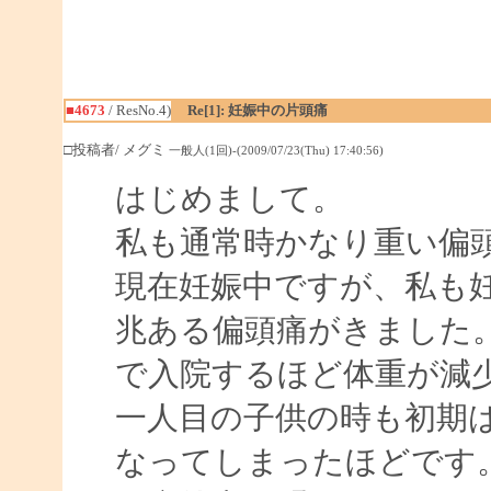
■4673
/ ResNo.4)
Re[1]: 妊娠中の片頭痛
□投稿者/ メグミ
一般人(1回)-(2009/07/23(Thu) 17:40:56)
はじめまして。
私も通常時かなり重い偏
現在妊娠中ですが、私も
兆ある偏頭痛がきました
で入院するほど体重が減
一人目の子供の時も初期
なってしまったほどです