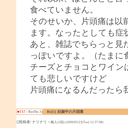
食べていません。
そのせいか、片頭痛は以
ます。なったとしても症
あと、雑誌でちらっと見
っぽいですよ。（たまに
チーズとチョコとワイン
ても悲しいですけど
片頭痛になるんだったら
■157
/ ResNo.3)
Re[1]: 妊娠中の片頭痛
□投稿者/ ナリナリ
一般人(1回)-(2006/05/23(Tue) 12:37:08)