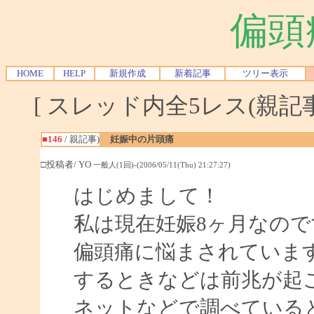
偏頭
HOME
HELP
新規作成
新着記事
ツリー表示
[ スレッド内全5レス(親記事-
■146
/ 親記事)
妊娠中の片頭痛
□投稿者/ YO
一般人(1回)-(2006/05/11(Thu) 21:27:27)
はじめまして！
私は現在妊娠8ヶ月なので
偏頭痛に悩まされています
するときなどは前兆が起
ネットなどで調べている