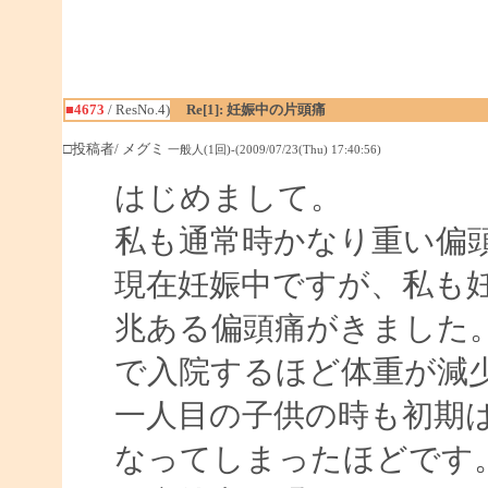
■4673
/ ResNo.4)
Re[1]: 妊娠中の片頭痛
□投稿者/ メグミ
一般人(1回)-(2009/07/23(Thu) 17:40:56)
はじめまして。
私も通常時かなり重い偏
現在妊娠中ですが、私も
兆ある偏頭痛がきました
で入院するほど体重が減
一人目の子供の時も初期
なってしまったほどです