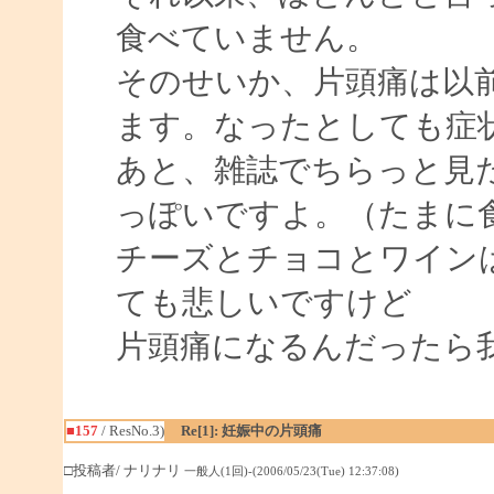
食べていません。
そのせいか、片頭痛は以
ます。なったとしても症
あと、雑誌でちらっと見
っぽいですよ。（たまに
チーズとチョコとワイン
ても悲しいですけど
片頭痛になるんだったら
■157
/ ResNo.3)
Re[1]: 妊娠中の片頭痛
□投稿者/ ナリナリ
一般人(1回)-(2006/05/23(Tue) 12:37:08)