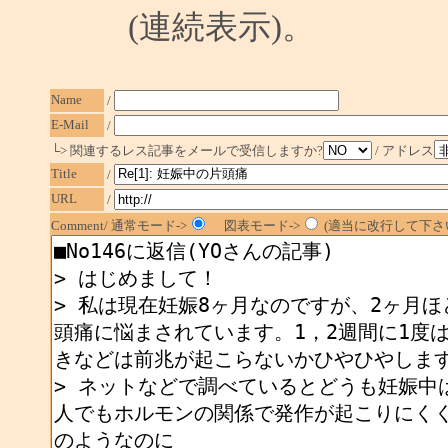
(連続表示)。
Name
/
E-Mail
/
└> 関連するレス記事をメールで受信しますか?
/ アドレス
Title
/
URL
/
Comment/ 通常モード->
図表モード->
(適当に改行して下さい