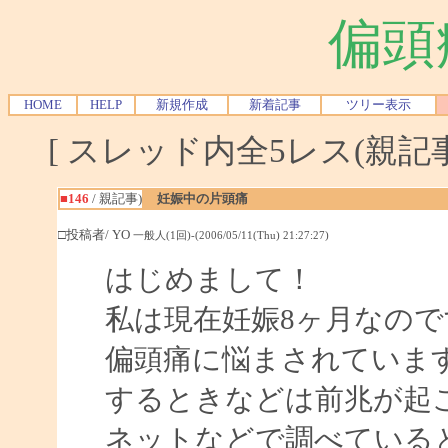
偏頭
HOME
HELP
新規作成
新着記事
ツリー表示
[ スレッド内全5レス(親記事-
■146
/ 親記事)
妊娠中の片頭痛
□投稿者/ YO
一般人(1回)-(2006/05/11(Thu) 21:27:27)
はじめまして！
私は現在妊娠8ヶ月なので
偏頭痛に悩まされています
するときなどは前兆が起
ネットなどで調べている