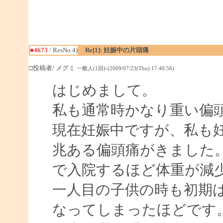
■4673
/ ResNo.4)
Re[1]: 妊娠中の片頭痛
□投稿者/ メグミ
一般人(1回)-(2009/07/23(Thu) 17:40:56)
はじめまして。
私も通常時かなり重い偏
現在妊娠中ですが、私も
兆ある偏頭痛がきました
で入院するほど体重が減
一人目の子供の時も初期
なってしまったほどです