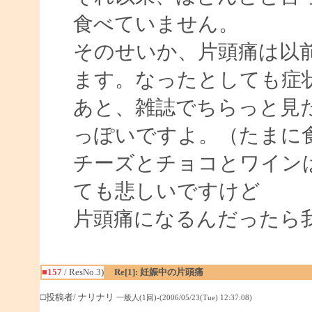
食べていません。
そのせいか、片頭痛は以
ます。なったとしても症
あと、雑誌でちらっと見
っぽいですよ。（たまに
チーズとチョコとワイン
ても悲しいですけど
片頭痛になるんだったら
■157
/ ResNo.3)
Re[1]: 妊娠中の片頭痛
□投稿者/ ナリナリ
一般人(1回)-(2006/05/23(Tue) 12:37:08)