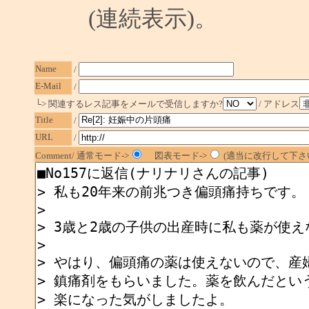
(連続表示)。
Name
/
E-Mail
/
└> 関連するレス記事をメールで受信しますか?
/ アドレス
Title
/
URL
/
Comment/ 通常モード->
図表モード->
(適当に改行して下さい