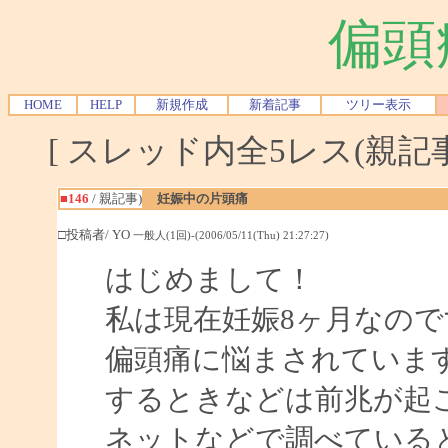
偏頭
HOME
HELP
新規作成
新着記事
ツリー表示
[ スレッド内全5レス(親記事-
■146
/ 親記事)
妊娠中の片頭痛
□投稿者/ YO
一般人(1回)-(2006/05/11(Thu) 21:27:27)
はじめまして！
私は現在妊娠8ヶ月なので
偏頭痛に悩まされています
するときなどは前兆が起
ネットなどで調べている