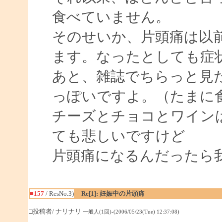
食べていません。
そのせいか、片頭痛は以
ます。なったとしても症
あと、雑誌でちらっと見
っぽいですよ。（たまに
チーズとチョコとワイン
ても悲しいですけど
片頭痛になるんだったら
■157
/ ResNo.3)
Re[1]: 妊娠中の片頭痛
□投稿者/ ナリナリ
一般人(1回)-(2006/05/23(Tue) 12:37:08)