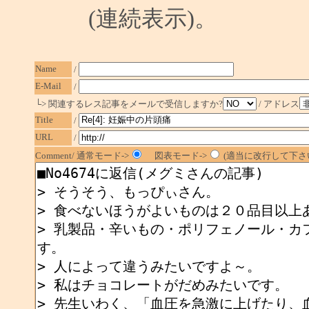
(連続表示)。
Name
/
E-Mail
/
└> 関連するレス記事をメールで受信しますか?
/ アドレス
Title
/
URL
/
Comment/ 通常モード->
図表モード->
(適当に改行して下さい