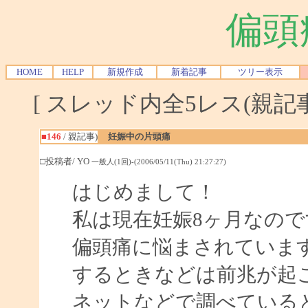
偏頭
HOME
HELP
新規作成
新着記事
ツリー表示
[ スレッド内全5レス(親記事-
■146
/ 親記事)
妊娠中の片頭痛
□投稿者/ YO
一般人(1回)-(2006/05/11(Thu) 21:27:27)
はじめまして！
私は現在妊娠8ヶ月なので
偏頭痛に悩まされています
するときなどは前兆が起
ネットなどで調べている