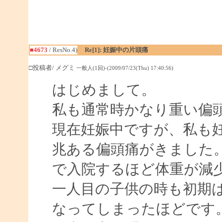
■4673
/ ResNo.4)
Re[1]: 妊娠中の片頭痛
□投稿者/ メグミ
一般人(1回)-(2009/07/23(Thu) 17:40:56)
はじめまして。
私も通常時かなり重い偏
現在妊娠中ですが、私も
兆ある偏頭痛がきました
で入院するほど体重が減
一人目の子供の時も初期
なってしまったほどです