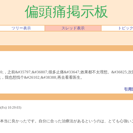
偏頭痛掲示板
ツリー表示
スレッド表示
トピッ
，之前&#35797;&#36807;很多止痛&#33647;效果都不太理想。&#36825;次医生&#
564;，我也想找个&#26102;&#38388;再去看看医生。
引用
ri) 10:29:03)
本当に良かったです。自分に合った治療法があるというのは、とても心強い