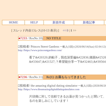
HOME
HELP
新規作成
新着記事
[ スレッド内全13レス(10-13 表示) ]
<<
0
|
1
>>
■7233
/ ResNo.10)
NO TITLE
□投稿者/ Princes Street Gardens
一般人(1回)-(2026/06/14(Sun) 02:04:12)
http://https://www.princesstgardens.com/
看了&#20320;的帖子，我也深受偏&#22836;痛困&#25200;
&#33647;&#21527;？希望能分享一下&#32463;&#39
■7236
/ ResNo.11)
Re[1]: お薬もらってきました
□投稿者/ the amazing digital dating simulator
一般人(1回)-(2026/06/26(F
http://https://www.theamazingdigitaldatingsimulator.com
片頭痛に対して信頼できるお薬が見つかったと聞いて、
るのを楽しみにしています！