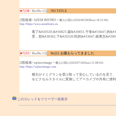
■7238
/ ResNo.12)
NO TITLE
□投稿者/ AZEM BISTRO
一般人(1回)-(2026/06/29(Mon) 18:25:00)
http://https://www.azembistro.eu
看了&#20320;&#36825;篇&#20851;于拿&#33647;的&#
受，想&#38382;下&#20320;吃的&#33647;效果怎&#200
■7255
/ ResNo.13)
Re[1]: お薬もらってきました
□投稿者/ wplaceimage
一般人(1回)-(2026/07/26(Sun) 21:08:03)
http://https://wplaceimage.com
楼主がイミグランを受け取って安心しているのを見て、
をピクセルスタイルに変換してアーカイブや共有に便利
このスレッドをツリーで一括表示