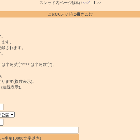
スレッド内ページ移動 /
<<
0
|
1
>>
このスレッドに書きこむ
。
す。
ります。
記録されます。
す。
は半角英字/*** は半角数字)。
)。
ンクになります(複数表示)。
ます(連続表示)。
/半角10000文字以内)