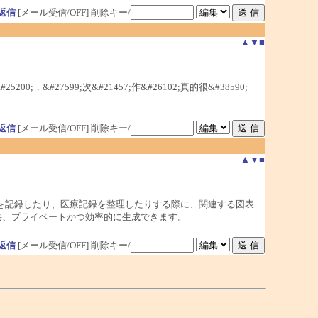
返信
[メール受信/OFF]
削除キー/
▲
▼
■
5200;，&#27599;次&#21457;作&#26102;真的很&#38590;
返信
[メール受信/OFF]
削除キー/
▲
▼
■
を記録したり、医療記録を整理したりする際に、関連する図表
接、プライベートかつ効率的に生成できます。
返信
[メール受信/OFF]
削除キー/