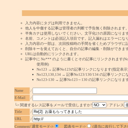
入力内容にタグは利用できません。
他人を中傷する記事は管理者の判断で予告無く削除されます
半角カナは使用しないでください。文字化けの原因になりま
名前、コメントは必須記入項目です。記入漏れはエラーにな
入力内容の一部は、次回投稿時の手間を省くためブラウザに
削除キーを覚えておくと、自分の記事の編集・削除ができま
URLは自動的にリンクされます。
記事中に No*** のように書くとその記事にリンクされます(No 
使用例)
No123 → 記事No123の記事リンクになります(指定表示
No123,130,134 → 記事No123/130/134 の記事リ
No123-130 → 記事No123～130 の記事リンクになり
Name
/
E-Mail
/
└> 関連するレス記事をメールで受信しますか?
/ アドレス
Title
/
URL
/
Comment/ 通常モード->
図表モード->
(適当に改行して下さい