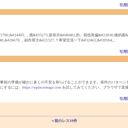
引用
35760;&#24405;，感&#35273;挺有共&#40483;的。我也有偏&#22836;痛的困&#2
40;&#26679;，副作用大&#21527;？希望交流一下&#32463;&#39564;。
引用
事前の準備が確かに多くの不安を和らげることができます。発作のパターン
にするには、
https://wplaceimage.com
を試してみてください。ブラウザで直
引用
＜前のレス10件