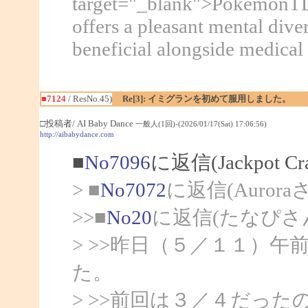
target="_blank">PokemonTD</
offers a pleasant mental div
beneficial alongside medical 
■7124
/ ResNo.45)
Re[3]: イミグランを初めて服用しました。
□投稿者/ AI Baby Dance
一般人(1回)-(2026/01/17(Sat) 17:06:56)
http://aibabydance.com
■
No7096
に返信(Jackpot C
> ■
No7072
に返信(Auror
>>■
No20
に返信(たなぴさ
> >>昨日（５／１１）
た。
> >>前回は３／４だっ