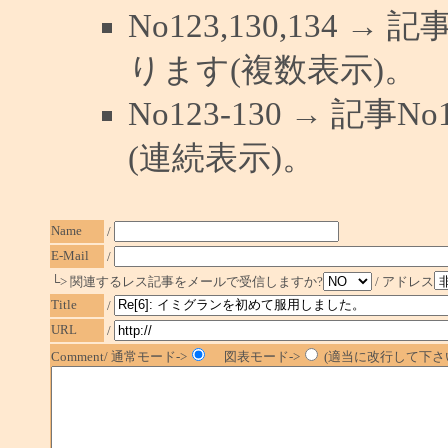
No123,130,134 →
ります(複数表示)。
No123-130 → 記
(連続表示)。
Name
/
E-Mail
/
└> 関連するレス記事をメールで受信しますか?
/ アドレス
Title
/
URL
/
Comment/ 通常モード->
図表モード->
(適当に改行して下さい