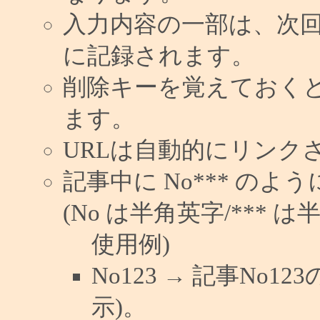
入力内容の一部は、次
に記録されます。
削除キーを覚えておく
ます。
URLは自動的にリンク
記事中に No*** の
(No は半角英字/*** は
使用例)
No123 → 記事No
示)。