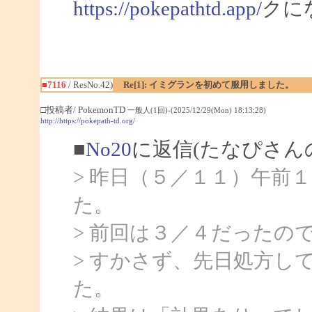
https://pokepathtd.app/
クに
■7116
/ ResNo.42)
Re[1]: イミグランを初めて服用しました。
□投稿者/ PokemonTD
一般人(1回)-(2025/12/29(Mon) 18:13:28)
http://https://pokepath-td.org/
■
No20
に返信(たなぴさん
> 昨日（５／１１）午前
た。
> 前回は３／４だったの
> すかさず、先日処方し
た。