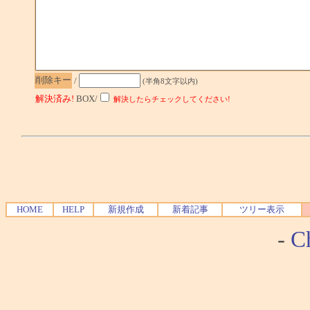
削除キー
/
(半角8文字以内)
解決済み!
BOX/
解決したらチェックしてください!
HOME
HELP
新規作成
新着記事
ツリー表示
-
Ch