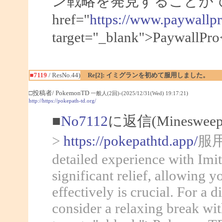
ン戦略を発見することがで
href="
https://www.paywallp
target="_blank">Pa
■7119
/ ResNo.44)
Re[2]: イミグランを初めて服用しました。
□投稿者/ PokemonTD
一般人(2回)-(2025/12/31(Wed) 19:17:21)
http://https://pokepath-td.org/
■
No7112
に返信(Mineswee
>
https://pokepathtd.app/
服用し
detailed experience with Imit
significant relief, allowing
effectively is crucial. For a 
consider a relaxing break wi