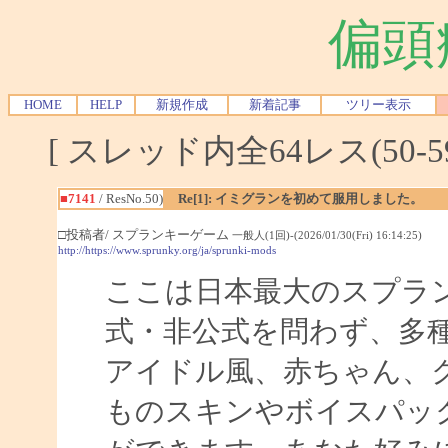
偏頭
HOME
HELP
新規作成
新着記事
ツリー表示
[ スレッド内全64レス(50-5
■7141
/ ResNo.50)
Re[1]: イミグランを初めて服用しました。
□投稿者/ スプランキーゲーム
一般人(1回)-(2026/01/30(Fri) 16:14:25)
http://https://www.sprunky.org/ja/sprunki-mods
ここは日本最大のスプラ
式・非公式を問わず、多
アイドル風、赤ちゃん、
ものスキンやボイスパッ