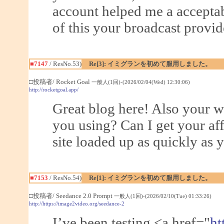
account helped me a acceptabl
of this your broadcast provid
■7147
/ ResNo.53)
Re[3]: イミグランを初めて服用しました。
□投稿者/ Rocket Goal
一般人(1回)-(2026/02/04(Wed) 12:30:06)
http://rocketgoal.app/
Great blog here! Also your w
you using? Can I get your aff
site loaded up as quickly as y
■7153
/ ResNo.54)
Re[1]: イミグランを初めて服用しました。
□投稿者/ Seedance 2.0 Prompt
一般人(1回)-(2026/02/10(Tue) 01:33:26)
http://https://image2video.org/seedance-2
I’ve been testing <a href="
ht