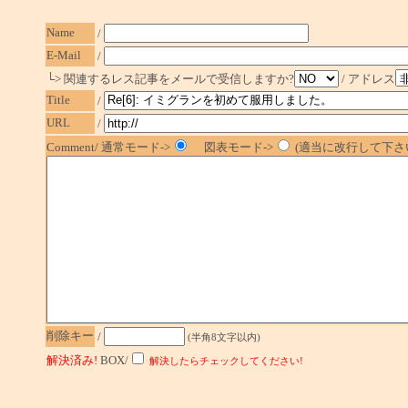
Name
/
E-Mail
/
└> 関連するレス記事をメールで受信しますか?
/ アドレス
Title
/
URL
/
Comment/ 通常モード->
図表モード->
(適当に改行して下さい
削除キー
/
(半角8文字以内)
解決済み!
BOX/
解決したらチェックしてください!