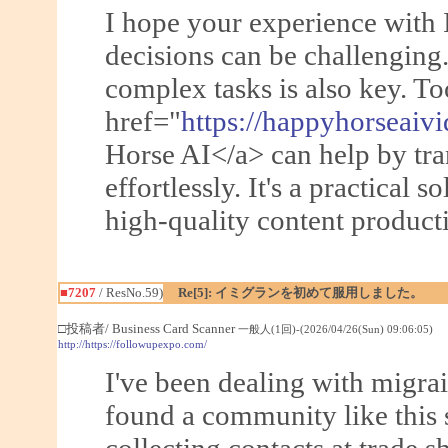
I hope your experience with 
decisions can be challenging.
complex tasks is also key. To
href="
https://happyhorseaiv
Horse AI</a> can help by tra
effortlessly. It's a practical s
high-quality content producti
■7207
/ ResNo.59)
Re[5]: イミグランを初めて服用しました。
□投稿者/ Business Card Scanner
一般人(1回)-(2026/04/26(Sun) 09:06:05)
http://https://followupexpo.com/
I've been dealing with migrai
found a community like this 