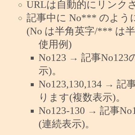
URLは自動的にリンク
記事中に No*** の
(No は半角英字/*** は
使用例)
No123 → 記事No
示)。
No123,130,134 →
ります(複数表示)。
No123-130 → 記
(連続表示)。