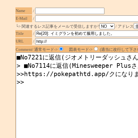
Name
/
E-Mail
/
└> 関連するレス記事をメールで受信しますか?
/ アドレス
Title
/
URL
/
Comment/ 通常モード->
図表モード->
(適当に改行して下さい