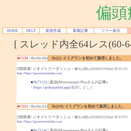
偏頭
HOME
HELP
新規作成
新着記事
ツリー表示
[ スレッド内全64レス(60-6
■7220
/ ResNo.60)
Re[2]: イミグランを初めて服用しました。
□投稿者/ ジオメトリーダッシュ
一般人(2回)-(2026/05/23(Sat) 20:35:57)
http://https://geometrydashja.com
■
No7112
に返信(Minesweeper Plusさんの記事)
>
https://pokepathtd.app/
服用しました
■7221
/ ResNo.61)
Re[19]: イミグランを初めて服用しました。
□投稿者/ ジオメトリーダッシュ
一般人(4回)-(2026/05/23(Sat) 20:37:07)
http://https://geometrydashja.com
■
No7114
に返信(Minesweeper Plusさんの記事)