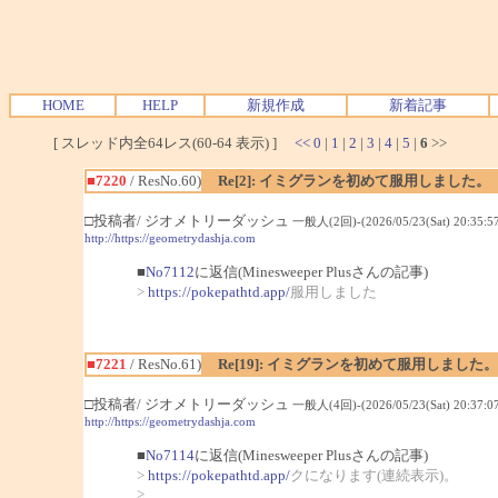
HOME
HELP
新規作成
新着記事
[ スレッド内全64レス(60-64 表示) ]
<<
0
|
1
|
2
|
3
|
4
|
5
|
6
>>
■7220
/ ResNo.60)
Re[2]: イミグランを初めて服用しました。
□投稿者/ ジオメトリーダッシュ
一般人(2回)-(2026/05/23(Sat) 20:35:57
http://https://geometrydashja.com
■
No7112
に返信(Minesweeper Plusさんの記事)
>
https://pokepathtd.app/
服用しました
■7221
/ ResNo.61)
Re[19]: イミグランを初めて服用しました。
□投稿者/ ジオメトリーダッシュ
一般人(4回)-(2026/05/23(Sat) 20:37:07
http://https://geometrydashja.com
■
No7114
に返信(Minesweeper Plusさんの記事)
>
https://pokepathtd.app/
クになります(連続表示)。
>