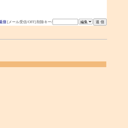
返信
[メール受信/OFF]
削除キー/