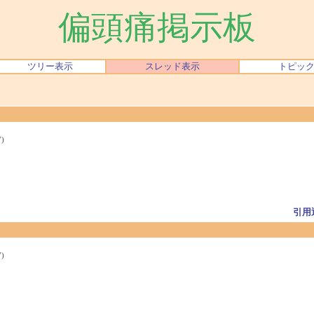
偏頭痛掲示板
ツリー表示
スレッド表示
トピッ
)
引用
)