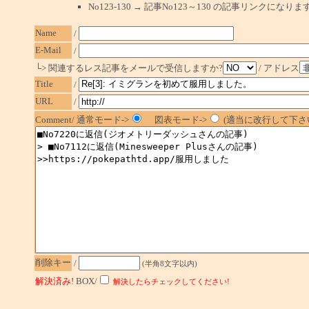
No123-130 → 記事No123～130 の記事リンクになり
Name
/
E-Mail
/
└> 関連するレス記事をメールで受信しますか?
/ アドレス
Title
/
URL
/
Comment/ 通常モード->
図表モード->
(適当に改行して下さい
削除キー
/
(半角8文字以内)
解決済み!
BOX/
解決したらチェックしてください!