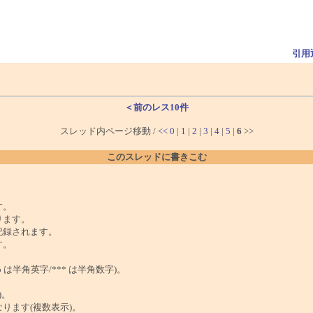
引用
＜前のレス10件
スレッド内ページ移動 /
<<
0
|
1
|
2
|
3
|
4
|
5
|
6
>>
このスレッドに書きこむ
。
す。
ります。
記録されます。
す。
は半角英字/*** は半角数字)。
)。
ンクになります(複数表示)。