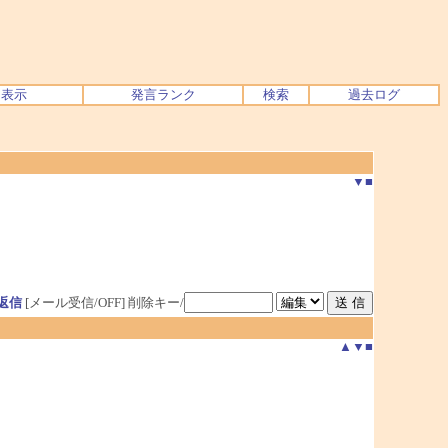
ク表示
発言ランク
検索
過去ログ
▼
■
返信
[メール受信/OFF]
削除キー/
▲
▼
■