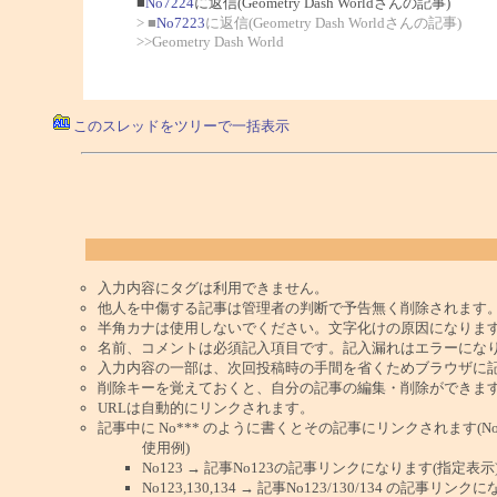
■
No7224
に返信(Geometry Dash Worldさんの記事)
> ■
No7223
に返信(Geometry Dash Worldさんの記事)
>>Geometry Dash World
このスレッドをツリーで一括表示
入力内容にタグは利用できません。
他人を中傷する記事は管理者の判断で予告無く削除されます
半角カナは使用しないでください。文字化けの原因になりま
名前、コメントは必須記入項目です。記入漏れはエラーにな
入力内容の一部は、次回投稿時の手間を省くためブラウザに
削除キーを覚えておくと、自分の記事の編集・削除ができま
URLは自動的にリンクされます。
記事中に No*** のように書くとその記事にリンクされます(No 
使用例)
No123 → 記事No123の記事リンクになります(指定表示
No123,130,134 → 記事No123/130/134 の記事リ