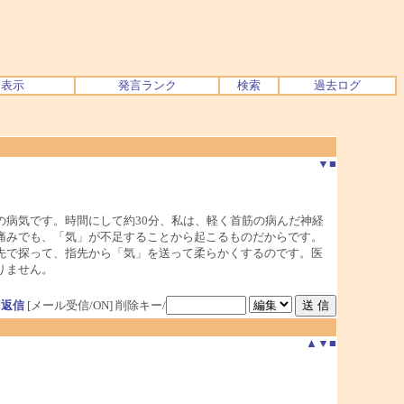
ク表示
発言ランク
検索
過去ログ
▼
■
病気です。時間にして約30分、私は、軽く首筋の病んだ神経
痛みでも、「気」が不足することから起こるものだからです。
先で探って、指先から「気」を送って柔らかくするのです。医
りません。
用返信
[メール受信/ON]
削除キー/
▲
▼
■