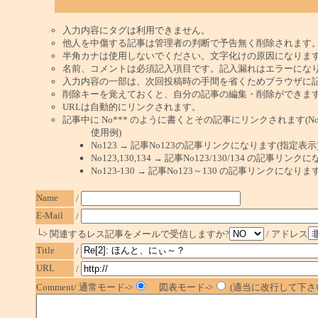
入力内容にタグは利用できません。
他人を中傷する記事は管理者の判断で予告無く削除されます
半角カナは使用しないでください。文字化けの原因になりま
名前、コメントは必須記入項目です。記入漏れはエラーにな
入力内容の一部は、次回投稿時の手間を省くためブラウザに
削除キーを覚えておくと、自分の記事の編集・削除ができま
URLは自動的にリンクされます。
記事中に No*** のように書くとその記事にリンクされます(No 
使用例)
No123 → 記事No123の記事リンクになります(指定表示
No123,130,134 → 記事No123/130/134 の記事リ
No123-130 → 記事No123～130 の記事リンクになり
Name
/
E-Mail
/
└> 関連するレス記事をメールで受信しますか?
/ アドレス
Title
/
URL
/
Comment/ 通常モード->
図表モード->
(適当に改行して下さい