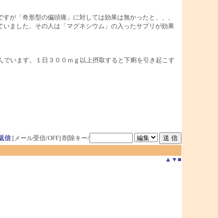
ですが「奇形型の偏頭痛」に対しては効果は無かったと、、、
ていました。その人は「マグネシウム」の入ったサプリが効果
んでいます。１日３００ｍｇ以上摂取すると下痢を引き起こす
返信
[メール受信/OFF]
削除キー/
▲
▼
■