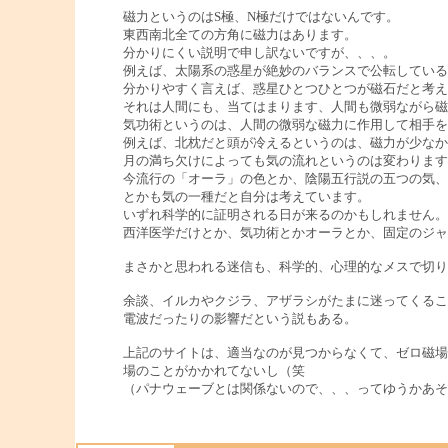
磁力というのはS極、N極だけではないんです。
東西南北全ての方角に磁力はあります。
分かりにくい説明で申し訳ないですが、、、。
例えば、太陽系の惑星が絶妙のバランスで公転している
分かりやすく言えば、惑星ひとつひとつが磁石だと考え
それは人間にも、当てはまります、人間も微弱ながら磁
気功術というのは、人間の微弱な磁力に作用して相手を
例えば、北枕だと頭が冷えるというのは、磁力が少なか
月の満ち欠けによっても気の流れというのは変わります
今流行の「オーラ」の色とか、陰陽五行説の五つの気、
とかも気の一種だと自分は考えています。
いずれ科学的に証明される日が来るのかもしれません。
西洋医学だけとか、気功術とかオーラとか、固定のジャ
まさかと思われる迷信も、科学的、心理的なメスで切り
余談、イルカやクジラ、アザラシがたまに迷ってくるこ
電波だったりの影響だという説もある。
上記のサイトは、適当なのが見つからなくて、ゼロ磁場
場のことがかかれてないし（笑
（パナウェーブとは関係ないので、、、ってゆうかあそ