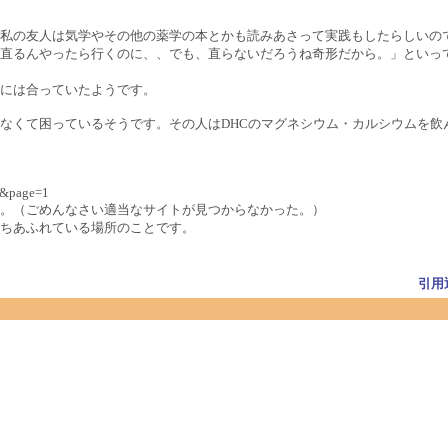
私の友人は気学やその他の薬学の本とかも読みあさって実践もしたらしいの
直るんやったら行くのに、、でも、直らないだろうね奇形だから。」といっ
には合っていたようです。
なくて困っているそうです。その人はDHCのマグネシウム・カルシウムを飲
=1&page=1
。（ごめんなさい適当なサイトが見つからなかった。）
ちあふれている場所のことです。
引用