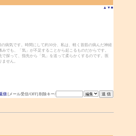
▲
▼
■
類の病気です。時間にして約30分、私は、軽く首筋の病んだ神経
痛みでも、「気」が不足することから起こるものだからです。
先で探って、指先から「気」を送って柔らかくするのです。医
りません。
返信
[メール受信/OFF]
削除キー/