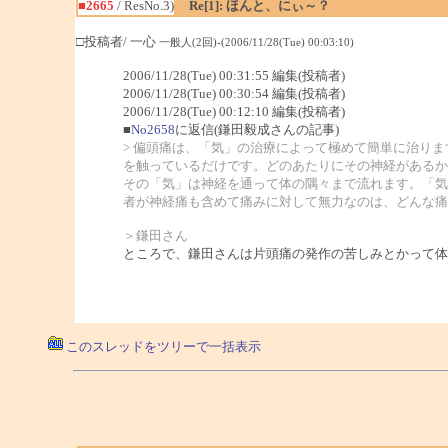
■2665
/ ResNo.3)
Re[1]: ほんと、にぃ～？
□投稿者/ 一心
一般人(2回)-(2006/11/28(Tue) 00:03:10)
2006/11/28(Tue) 00:31:55 編集(投稿者)
2006/11/28(Tue) 00:30:54 編集(投稿者)
2006/11/28(Tue) 00:12:10 編集(投稿者)
■
No2658
に返信(鎌田毅成さんの記事)
> 偏頭痛は、「気」の治療によって極めて簡単に治り
を触っているだけです。どのあたりにその神経があるか
その「気」は神経を通って体の隅々まで流れます。「気
者が神経痛も含めて痛みに対して無力なのは、どんな痛
＞鎌田さん
ところで、鎌田さんは片頭痛の発作の苦しみとかって体
このスレッドをツリーで一括表示