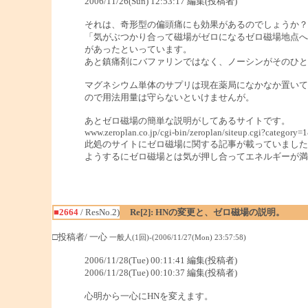
2006/11/26(Sun) 12:53:17 編集(投稿者)
それは、奇形型の偏頭痛にも効果があるのでしょうか？
「気がぶつかり合って磁場がゼロになるゼロ磁場地点へ
があったといっています。
あと鎮痛剤にバファリンではなく、ノーシンがそのひと
マグネシウム単体のサプリは現在薬局になかなか置いて
ので用法用量は守らないといけませんが。
あとゼロ磁場の簡単な説明がしてあるサイトです。
www.zeroplan.co.jp/cgi-bin/zeroplan/siteup.cgi?category
此処のサイトにゼロ磁場に関する記事が載っていました
ようするにゼロ磁場とは気が押し合ってエネルギーが満
■2664
/ ResNo.2)
Re[2]: HNの変更と、ゼロ磁場の説明。
□投稿者/ 一心
一般人(1回)-(2006/11/27(Mon) 23:57:58)
2006/11/28(Tue) 00:11:41 編集(投稿者)
2006/11/28(Tue) 00:10:37 編集(投稿者)
心明から一心にHNを変えます。