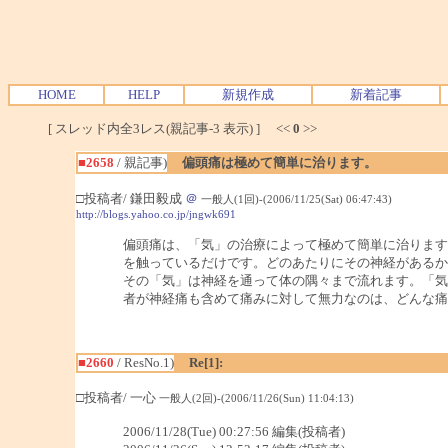
HOME
HELP
新規作成
新着記事
[ スレッド内全3レス(親記事-3 表示) ] <<
0
>>
■2658
/ 親記事)
偏頭痛は極めて簡単に治ります。
□投稿者/ 鎌田毅成
＠
一般人(1回)-(2006/11/25(Sat) 06:47:43)
http://blogs.yahoo.co.jp/jngwk691
偏頭痛は、「気」の治療によって極めて簡単に治ります
を触っているだけです。どのあたりにその神経があるか
その「気」は神経を通って体の隅々まで流れます。「気
者が神経痛も含めて痛みに対して無力なのは、どんな痛
■2660
/ ResNo.1)
Re[1]:
□投稿者/ 一心
一般人(2回)-(2006/11/26(Sun) 11:04:13)
2006/11/28(Tue) 00:27:56 編集(投稿者)