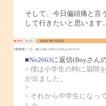
そして、今日偏頭痛と言
して行きたいと思います
■2666
/ ResNo.1)
Re[1]: NO TITLE
□投稿者/ 一心
一般人(3回)-(2006/11/28(Tue) 00:19:29)
■
No2663
に返信(Boyさん
> 僕は小学生の時に眉間
が出ました。
>
> それから中学生になっ
した。