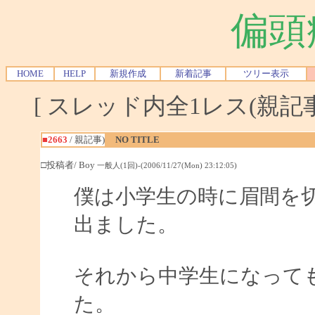
偏頭
HOME
HELP
新規作成
新着記事
ツリー表示
[ スレッド内全1レス(親記事-
■2663
/ 親記事)
NO TITLE
□投稿者/ Boy
一般人(1回)-(2006/11/27(Mon) 23:12:05)
僕は小学生の時に眉間を
出ました。
それから中学生になって
た。