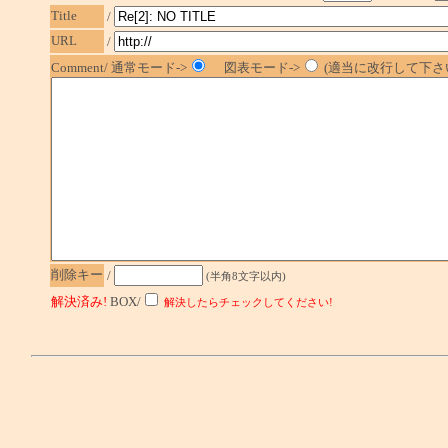
Title
/
URL
/
Comment/ 通常モード->
図表モード->
(適当に改行して下さい
削除キー
/
(半角8文字以内)
解決済み!
BOX/
解決したらチェックしてください!