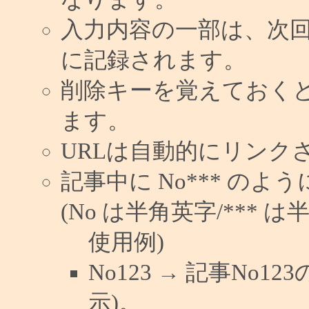
入力内容の一部は、次
に記録されます。
削除キーを覚えておく
ます。
URLは自動的にリンク
記事中に No*** の
(No は半角英字/*** は
使用例)
No123 → 記事No
示)。