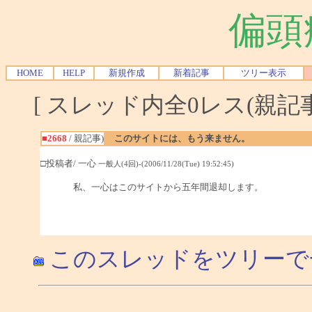
偏頭
HOME
HELP
新規作成
新着記事
ツリー表示
[ スレッド内全0レス(親記事-
■2668
/ 親記事)
このサイトには、もう来ません。
□投稿者/ 一心
一般人(4回)-(2006/11/28(Tue) 19:52:45)
私、一心はこのサイトから五年間退却します。
このスレッドをツリーで