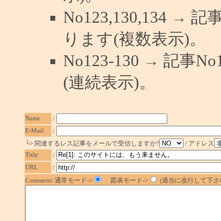
No123,130,134 →
ります(複数表示)。
No123-130 → 記
(連続表示)。
Name
/
E-Mail
/
└> 関連するレス記事をメールで受信しますか?
/ アドレス
Title
/
URL
/
Comment/ 通常モード->
図表モード->
(適当に改行して下さい