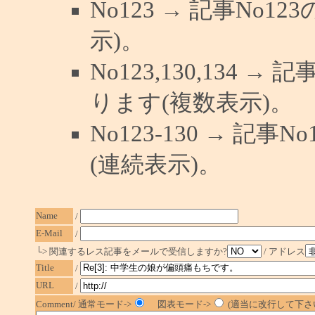
No123 → 記事No
示)。
No123,130,134 →
ります(複数表示)。
No123-130 → 記
(連続表示)。
Name
/
E-Mail
/
└> 関連するレス記事をメールで受信しますか?
/ アドレス
Title
/
URL
/
Comment/ 通常モード->
図表モード->
(適当に改行して下さい