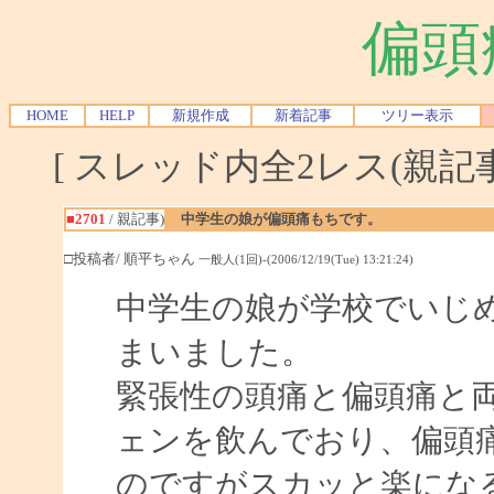
偏頭
HOME
HELP
新規作成
新着記事
ツリー表示
[ スレッド内全2レス(親記事-
■2701
/ 親記事)
中学生の娘が偏頭痛もちです。
□投稿者/ 順平ちゃん
一般人(1回)-(2006/12/19(Tue) 13:21:24)
中学生の娘が学校でいじ
まいました。
緊張性の頭痛と偏頭痛と
ェンを飲んでおり、偏頭
のですがスカッと楽にな