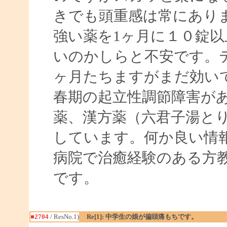
きでも頭重感は常にあり
強い薬を1ヶ月に１０錠
いのかしらと不安です。
ヶ月たちますがまだ効い
春期の起立性調節障害が
薬、漢方薬（六君子湯と
しています。何か良い情
病院で治癒経験のある方
です。
■2704
/ ResNo.1)
Re[1]: 中学生の娘が偏頭痛もちです。