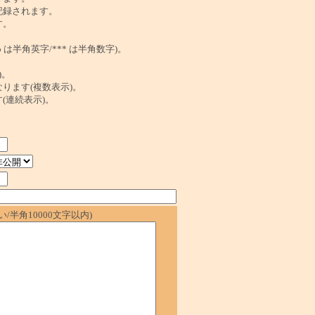
記録されます。
す。
は半角英字/*** は半角数字)。
)。
ンクになります(複数表示)。
ます(連続表示)。
/半角10000文字以内)