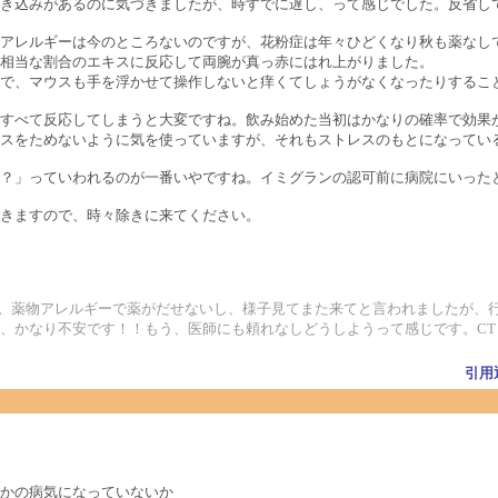
き込みがあるのに気づきましたが、時すでに遅し、って感じでした。反省してお
アレルギーは今のところないのですが、花粉症は年々ひどくなり秋も薬なし
相当な割合のエキスに反応して両腕が真っ赤にはれ上がりました。
で、マウスも手を浮かせて操作しないと痒くてしょうがなくなったりするこ
すべて反応してしまうと大変ですね。飲み始めた当初はかなりの確率で効果
スをためないように気を使っていますが、それもストレスのもとになってい
？」っていわれるのが一番いやですね。イミグランの認可前に病院にいった
きますので、時々除きに来てください。
た。薬物アレルギーで薬がだせないし、様子見てまた来てと言われましたが、
、かなり不安です！！もう、医師にも頼れなしどうしようって感じです。CT
引用
かの病気になっていないか