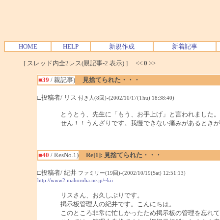
HOME
HELP
新規作成
新着記事
[ スレッド内全2レス(親記事-2 表示) ] <<
0
>>
■39
/ 親記事)
見捨てられた・・・
□投稿者/ リス
付き人(8回)-(2002/10/17(Thu) 18:38:40)
とうとう、先生に「もう、お手上げ」と言われました。
せん！！うんざりです。我慢できない痛みがあるときが
■40
/ ResNo.1)
Re[1]: 見捨てられた・・・
□投稿者/ 紀井
ファミリー(19回)-(2002/10/19(Sat) 12:51:13)
http://www2.mahoroba.ne.jp/~kii
リスさん、お久しぶりです。
掲示板管理人の紀井です。こんにちは。
このところ非常に忙しかったため掲示板の管理を忘れてお