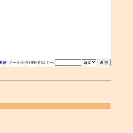
返信
[メール受信/OFF]
削除キー/