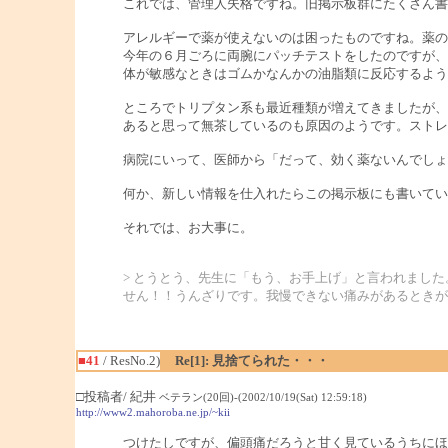
これでは、管理人失格ですね。旧掲示板群にたくさん書
アレルギーで薬が使えないのは困ったものですね。薬の
今年の６月ごろに両腕にパッチテストをしたのですが、
体が敏感なときはゴムかなんかの油脂類に反応するよう
ところでトリプタン系も最近種類が増えてきましたが、
あると思って無茶しているのも原因のようです。ストレ
病院にいって、医師から「だって、効く薬ないんでしょ
何か、新しい情報を仕入れたらこの掲示板にも書いてい
それでは、お大事に。
> とうとう、先生に「もう、お手上げ」と言われまし
せん！！うんざりです。我慢できない痛みがあるときが
■41
/ ResNo.2)
Re[1]: 見捨てられた・・・
□投稿者/ 紀井
ベテラン(20回)-(2002/10/19(Sat) 12:59:18)
http://www2.mahoroba.ne.jp/~kii
つけたしですが、偏頭痛だろうと甘く見ているうちにほ