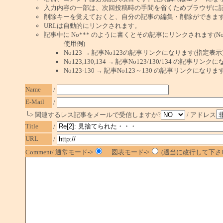
入力内容の一部は、次回投稿時の手間を省くためブラウザに
削除キーを覚えておくと、自分の記事の編集・削除ができま
URLは自動的にリンクされます。
記事中に No*** のように書くとその記事にリンクされます(No 
使用例)
No123 → 記事No123の記事リンクになります(指定表示
No123,130,134 → 記事No123/130/134 の記事リ
No123-130 → 記事No123～130 の記事リンクになり
Name
/
E-Mail
/
└> 関連するレス記事をメールで受信しますか?
/ アドレス
Title
/
URL
/
Comment/ 通常モード->
図表モード->
(適当に改行して下さい