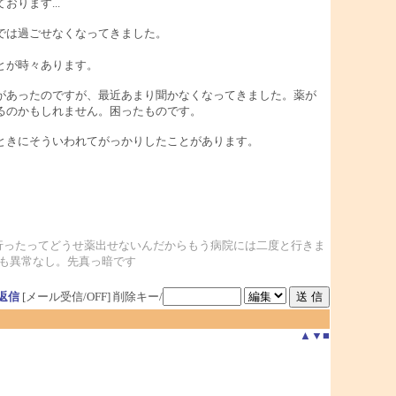
ります...
では過ごせなくなってきました。
とが時々あります。
があったのですが、最近あまり聞かなくなってきました。薬が
るのかもしれません。困ったものです。
ときにそういわれてがっかりしたことがあります。
行ったってどうせ薬出せないんだからもう病院には二度と行きま
も異常なし。先真っ暗です
返信
[メール受信/OFF]
削除キー/
▲
▼
■