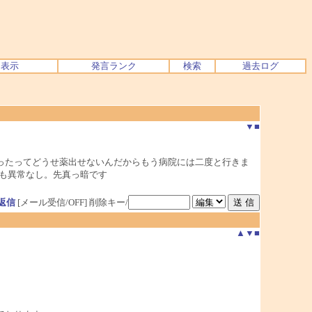
ク表示
発言ランク
検索
過去ログ
▼
■
ったってどうせ薬出せないんだからもう病院には二度と行きま
も異常なし。先真っ暗です
返信
[メール受信/OFF]
削除キー/
▲
▼
■