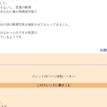
した。
ともないし、普通の断層
示された像が再構築可能で
。
分の頭の断層写真を撮影させてもらってきました。
少なかったのですが装置の
ているようです。
引用
スレッド内ページ移動 / <<
0
>>
このスレッドに書きこむ
。
す。
ります。