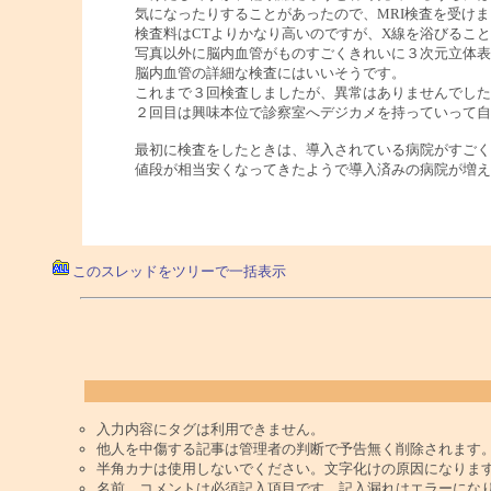
気になったりすることがあったので、MRI検査を受けま
検査料はCTよりかなり高いのですが、X線を浴びるこ
写真以外に脳内血管がものすごくきれいに３次元立体表
脳内血管の詳細な検査にはいいそうです。
これまで３回検査しましたが、異常はありませんでした
２回目は興味本位で診察室へデジカメを持っていって自
最初に検査をしたときは、導入されている病院がすごく
値段が相当安くなってきたようで導入済みの病院が増え
このスレッドをツリーで一括表示
入力内容にタグは利用できません。
他人を中傷する記事は管理者の判断で予告無く削除されます
半角カナは使用しないでください。文字化けの原因になりま
名前、コメントは必須記入項目です。記入漏れはエラーにな