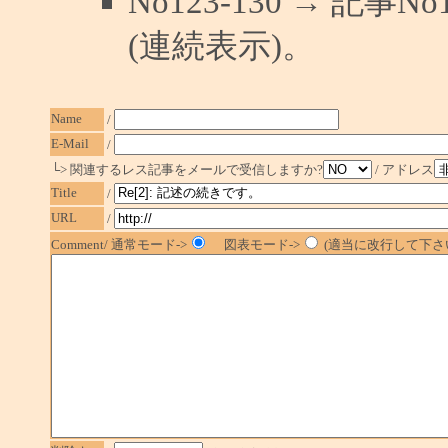
No123-130 → 記
(連続表示)。
Name
/
E-Mail
/
└> 関連するレス記事をメールで受信しますか?
/ アドレス
Title
/
URL
/
Comment/ 通常モード->
図表モード->
(適当に改行して下さい