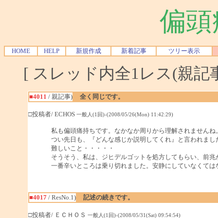
偏頭
HOME
HELP
新規作成
新着記事
ツリー表示
[ スレッド内全1レス(親記事-
■4011
/ 親記事)
全く同じです。
□投稿者/ ECHOS
一般人(1回)-(2008/05/26(Mon) 11:42:29)
私も偏頭痛持ちです。なかなか周りから理解されませんね
つい先日も、『どんな感じか説明してくれ』と言われまし
難しいこと・・・・・
そうそう、私は、ジヒデルゴットを処方してもらい、前兆
一番辛いところは乗り切れました。安静にしていなくては
■4017
/ ResNo.1)
記述の続きです。
□投稿者/ ＥＣＨＯＳ
一般人(1回)-(2008/05/31(Sat) 09:54:54)