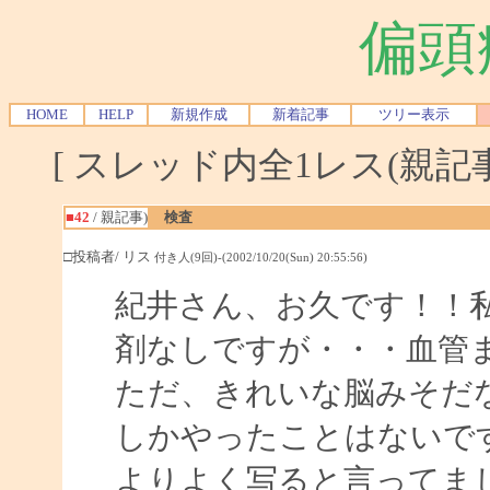
偏頭
HOME
HELP
新規作成
新着記事
ツリー表示
[ スレッド内全1レス(親記事-
■42
/ 親記事)
検査
□投稿者/ リス
付き人(9回)-(2002/10/20(Sun) 20:55:56)
紀井さん、お久です！！
剤なしですが・・・血管
ただ、きれいな脳みそだ
しかやったことはないで
よりよく写ると言ってま