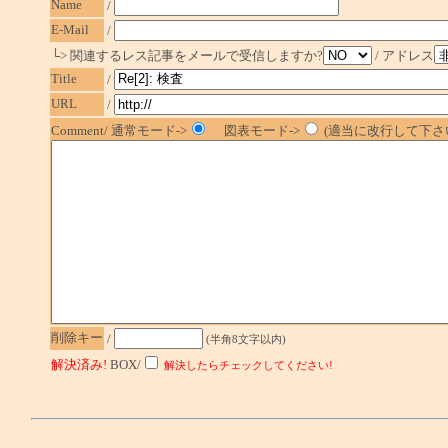
Name
/
E-Mail
/
└> 関連するレス記事をメールで受信しますか?
/ アドレス
Title
/
URL
/
Comment/ 通常モード->
図表モード->
(適当に改行して下さい
削除キー
/
(半角8文字以内)
解決済み!
BOX/
解決したらチェックしてください!