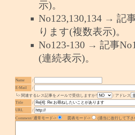
示)。
No123,130,134 →
ります(複数表示)。
No123-130 → 記
(連続表示)。
Name
/
E-Mail
/
└> 関連するレス記事をメールで受信しますか?
/ アドレス
Title
/
URL
/
Comment/ 通常モード->
図表モード->
(適当に改行して下さい