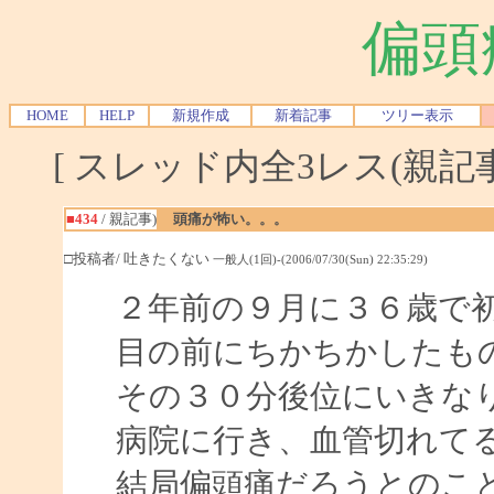
偏頭
HOME
HELP
新規作成
新着記事
ツリー表示
[ スレッド内全3レス(親記事-
■434
/ 親記事)
頭痛が怖い。。。
□投稿者/ 吐きたくない
一般人(1回)-(2006/07/30(Sun) 22:35:29)
２年前の９月に３６歳で
目の前にちかちかしたも
その３０分後位にいきな
病院に行き、血管切れて
結局偏頭痛だろうとのこ