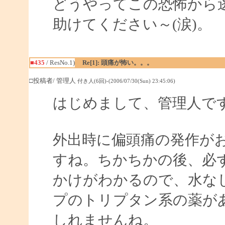
どうやってこの恐怖から
助けてください～(涙)。
■435
/ ResNo.1)
Re[1]: 頭痛が怖い。。。
□投稿者/ 管理人
付き人(6回)-(2006/07/30(Sun) 23:45:06)
はじめまして、管理人で
外出時に偏頭痛の発作が
すね。ちかちかの後、必
かけがわかるので、水な
プのトリプタン系の薬が
しれませんね。