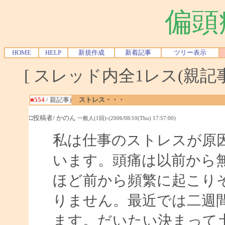
偏頭
HOME
HELP
新規作成
新着記事
ツリー表示
[ スレッド内全1レス(親記事-
■554
/ 親記事)
ストレス・・・
□投稿者/ かのん
一般人(1回)-(2006/08/10(Thu) 17:57:00)
私は仕事のストレスが原
います。頭痛は以前から
ほど前から頻繁に起こり
りません。最近では二週
ます。だいたい決まって