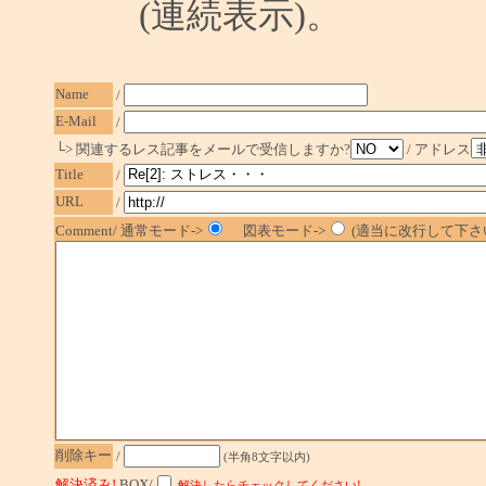
(連続表示)。
Name
/
E-Mail
/
└> 関連するレス記事をメールで受信しますか?
/ アドレス
Title
/
URL
/
Comment/ 通常モード->
図表モード->
(適当に改行して下さい
削除キー
/
(半角8文字以内)
解決済み!
BOX/
解決したらチェックしてください!