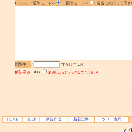
Comment/ 通常モード->
図表モード->
(適当に改行して下さい
削除キー
/
(半角8文字以内)
解決済み!
BOX/
解決したらチェックしてください!
HOME
HELP
新規作成
新着記事
ツリー表示
-
Ch