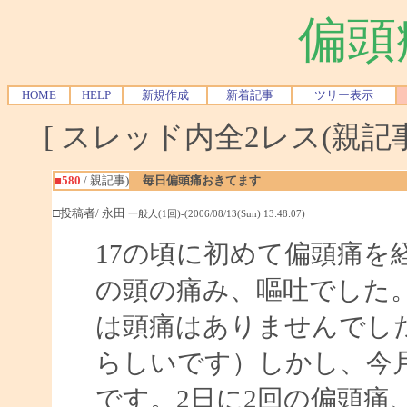
偏頭
HOME
HELP
新規作成
新着記事
ツリー表示
[ スレッド内全2レス(親記事-
■580
/ 親記事)
毎日偏頭痛おきてます
□投稿者/ 永田
一般人(1回)-(2006/08/13(Sun) 13:48:07)
17の頃に初めて偏頭痛を
の頭の痛み、嘔吐でした。
は頭痛はありませんでし
らしいです）しかし、今
です。2日に2回の偏頭痛