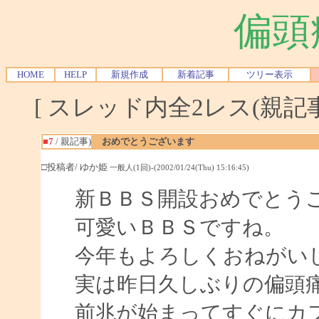
偏頭
HOME
HELP
新規作成
新着記事
ツリー表示
[ スレッド内全2レス(親記事-
■7
/ 親記事)
おめでとうございます
□投稿者/ ゆか姫
一般人(1回)-(2002/01/24(Thu) 15:16:45)
新ＢＢＳ開設おめでとう
可愛いＢＢＳですね。
今年もよろしくおねがいしま
実は昨日久しぶりの偏頭
前兆が始まってすぐにカ