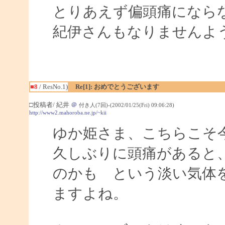
とりあえず偏頭痛になら
紀伊さんもなりませんよ
■8
/ ResNo.1)
Re[1]: おめでとうございます
□投稿者/ 紀井
＠
付き人(7回)-(2002/01/25(Fri) 09:06:28)
http://www2.mahoroba.ne.jp/~kii
ゆか姫さま、こちらこそ
久しぶりに頭痛があると
のかも という淡い気体
ますよね。