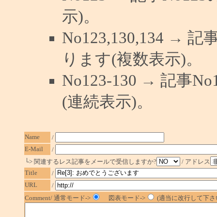
示)。
No123,130,134 →
ります(複数表示)。
No123-130 → 記
(連続表示)。
Name
/
E-Mail
/
└> 関連するレス記事をメールで受信しますか?
/ アドレス
Title
/
URL
/
Comment/ 通常モード->
図表モード->
(適当に改行して下さい