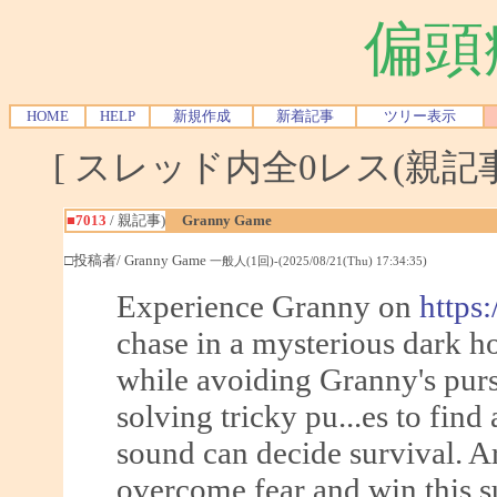
偏頭
HOME
HELP
新規作成
新着記事
ツリー表示
[ スレッド内全0レス(親記事-
■7013
/ 親記事)
Granny Game
□投稿者/ Granny Game
一般人(1回)-(2025/08/21(Thu) 17:34:35)
Experience Granny on
https
chase in a mysterious dark h
while avoiding Granny's pursu
solving tricky pu...es to find
sound can decide survival. A
overcome fear and win this s