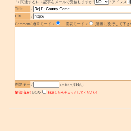
└> 関連するレス記事をメールで受信しますか?
/ アドレス
Title
/
URL
/
Comment/ 通常モード->
図表モード->
(適当に改行して下さい
削除キー
/
(半角8文字以内)
解決済み!
BOX/
解決したらチェックしてください!