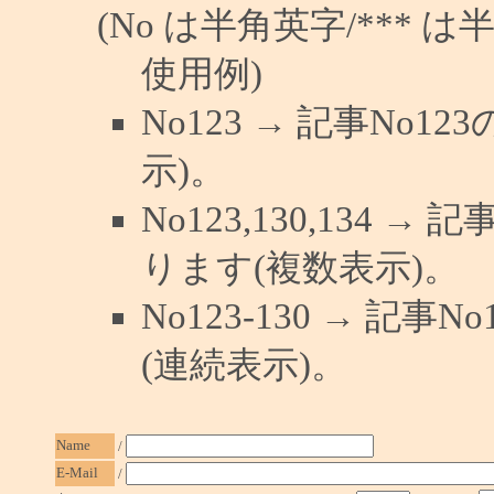
(No は半角英字/*** は
使用例)
No123 → 記事No
示)。
No123,130,134 →
ります(複数表示)。
No123-130 → 記
(連続表示)。
Name
/
E-Mail
/