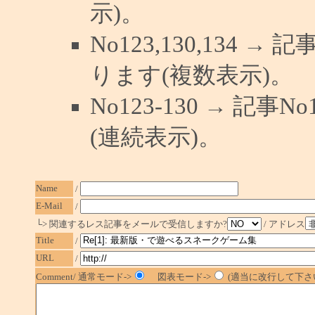
示)。
No123,130,134 →
ります(複数表示)。
No123-130 → 記
(連続表示)。
Name
/
E-Mail
/
└> 関連するレス記事をメールで受信しますか?
/ アドレス
Title
/
URL
/
Comment/ 通常モード->
図表モード->
(適当に改行して下さい