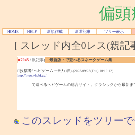
偏頭
HOME
HELP
新規作成
新着記事
ツリー表示
[ スレッド内全0レス(親記事-
■7045
/ 親記事)
最新版・で遊べるスネークゲーム集
□投稿者/ ヘビゲーム
一般人(1回)-(2025/09/25(Thu) 10:10:12)
http://https://hebi.gg/
で遊べるヘビゲームの総合サイト。クラシックから最新ま
このスレッドをツリーで